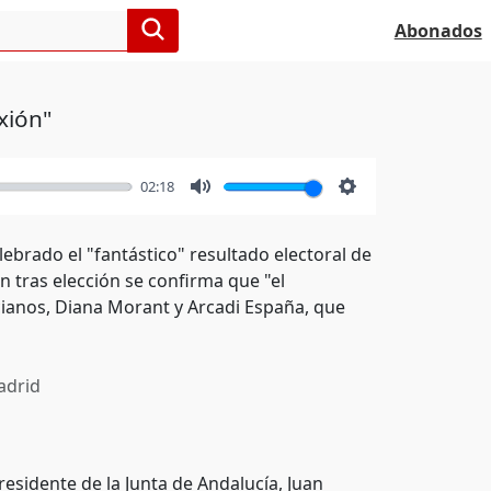
Abonados
xión"
02:18
Mute
Settings
lebrado el "fantástico" resultado electoral de
 tras elección se confirma que "el
cianos, Diana Morant y Arcadi España, que
drid
 presidente de la Junta de Andalucía, Juan