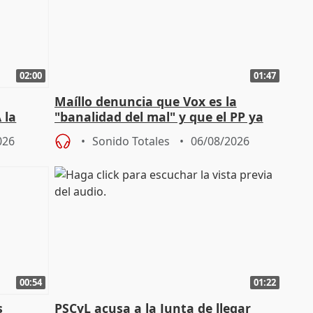
02:00
01:47
Maíllo denuncia que Vox es la
 la
"banalidad del mal" y que el PP ya
la"
asume todas sus tesis
026
Sonido Totales
06/08/2026
00:54
01:22
s
PSCyL acusa a la Junta de llegar