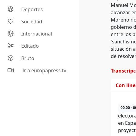
Manuel Mor
Deportes
alcanzar e
Moreno no 
Sociedad
gobierno d
Internacional
entre los p
'sanchismo
Editado
situación 
de resolver
Bruto
Ir a europapress.tv
Transcrip
Con lín
00:00 - 0
elector
en Espa
proyect