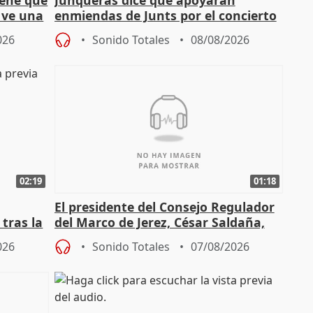
iene que
Junqueras dice que apoyarán
y ve una
enmiendas de Junts por el concierto
en el trámite de financiación
026
Sonido Totales
08/08/2026
02:19
01:18
El presidente del Consejo Regulador
tras la
del Marco de Jerez, César Saldaña,
sobre exportaciones
026
Sonido Totales
07/08/2026