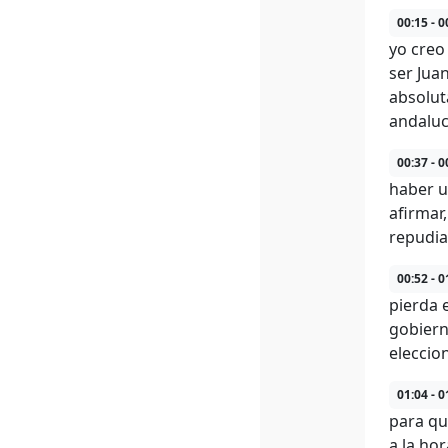
00:15 - 0
yo creo
ser Jua
absolut
andaluc
00:37 - 0
haber u
afirmar
repudi
00:52 - 0
pierda 
gobiern
eleccio
01:04 - 0
para qu
a la ho