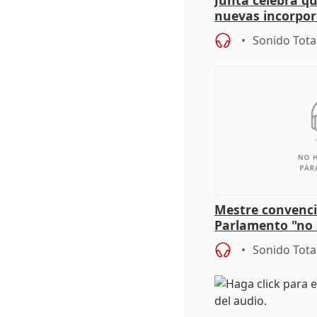
Junta celebra q
nuevas incorpor
andaluz son muj
Sonido Tota
Mestre convenci
Parlamento "no 
defiende "estabi
Sonido Tota
Vox