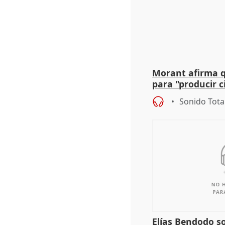
Morant afirma qu
para "producir ci
resto del mundo
Sonido Tota
Elías Bendodo s