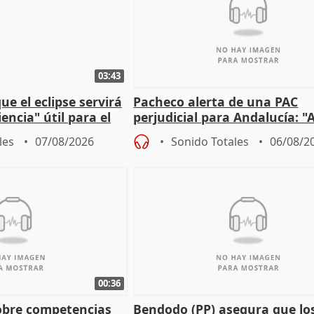
03:43
e el eclipse servirá
Pacheco alerta de una PAC
encia" útil para el
perjudicial para Andalucía: "A
agricultura hay que proteger
les
07/08/2026
Sonido Totales
06/08/2
00:36
obre competencias
Bendodo (PP) asegura que lo