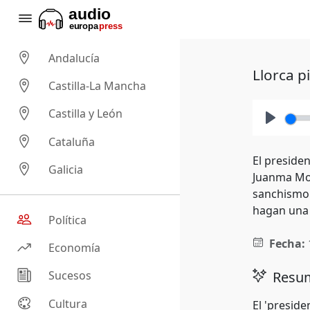
Andalucía
Llorca p
Castilla-La Mancha
Castilla y León
Play
Cataluña
El presiden
Galicia
Juanma Mor
sanchismo 
hagan una "
Política
Fecha:
Economía
Resum
Sucesos
Cultura
El 'preside