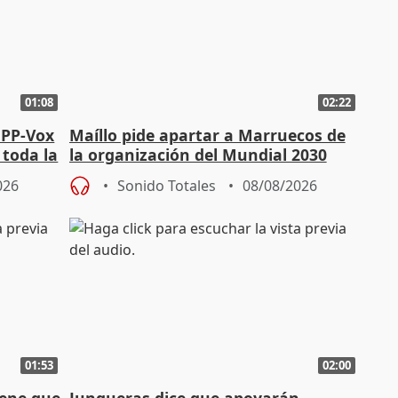
01:08
02:22
 PP-Vox
Maíllo pide apartar a Marruecos de
 toda la
la organización del Mundial 2030
026
Sonido Totales
08/08/2026
01:53
02:00