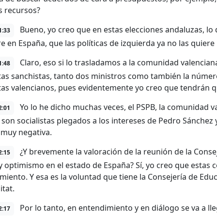
s recursos?
Bueno, yo creo que en estas elecciones andaluzas, lo 
1:33
re en España, que las políticas de izquierda ya no las quiere
Claro, eso si lo trasladamos a la comunidad valencia
1:48
stas sanchistas, tanto dos ministros como también la númer
stas valencianos, pues evidentemente yo creo que tendrán q
Yo lo he dicho muchas veces, el PSPB, la comunidad v
2:01
 son socialistas plegados a los intereses de Pedro Sánchez y
s muy negativa.
¿Y brevemente la valoración de la reunión de la Conse
2:15
ay optimismo en el estado de España? Sí, yo creo que estas c
miento. Y esa es la voluntad que tiene la Consejería de Educ
itat.
Por lo tanto, en entendimiento y en diálogo se va a lle
2:17