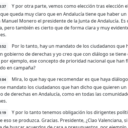
Y por otra parte, vemos como elección tras elección e
0:37
 que queda muy claro que en Andalucía tiene que haber un 
n Manuel Monero el presidente de la Junta de Andalucía. Es 
a, pero también es cierto que de forma clara y muy evidente
es.
Por lo tanto, hay un mandato de los ciudadanos que 
0:52
n gobierno de derechas y yo creo que con diálogo se tiene 
, por ejemplo, ese concepto de prioridad nacional que han
ado en campaña?
Mira, lo que hay que recomendar es que haya diálogo
1:04
ese mandato los ciudadanos que han dicho que quieren un
o de derechas en Andalucía, como en todas las comunida
nes.
Y por lo tanto tenemos obligación los dirigentes polít
1:19
e eso se produzca. Gracias. Presidente, ¿Clao Valenciana, si 
ra de buscar acuerdos de cara a presupuestos, por ejemplo