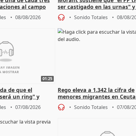
ue una de cada tres
Morant sostiene que "el PP t
aciones al campo
ser castigado en las urnas" 
eres jóvenes
"pulsión de cambio"
les
08/08/2026
Sonido Totales
08/08/2
01:25
da de que el
Rego eleva a 1.342 la cifra de
será un ring" y
menores migrantes en Ceuta 
lidad" del pacto con
entrada masiva
les
07/08/2026
Sonido Totales
07/08/2