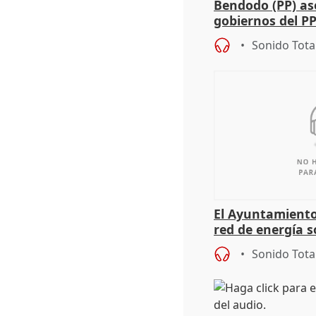
Bendodo (PP) as
gobiernos del PP
sobre los menor
Sonido Tota
El Ayuntamiento
red de energía s
autoconsumo
Sonido Tota