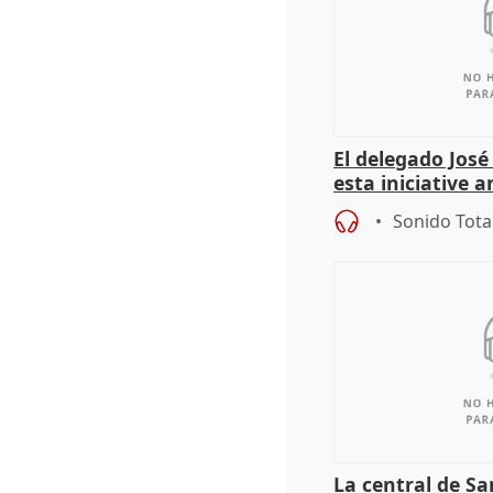
El delegado Jos
esta iniciative 
personas sin ho
Sonido Tota
La central de Sa