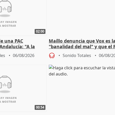
02:00
de una PAC
Maíllo denuncia que Vox es l
Andalucía: "A la
"banalidad del mal" y que el 
 que protegerla"
asume todas sus tesis
les
06/08/2026
Sonido Totales
06/08/2
00:54