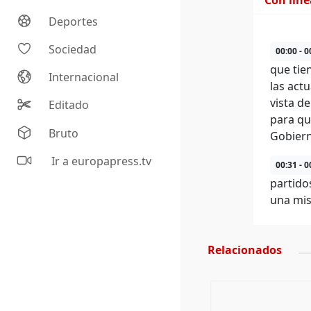
Con lín
Deportes
Sociedad
00:00 - 0
que tie
Internacional
las act
vista d
Editado
para qu
Bruto
Gobiern
Ir a europapress.tv
00:31 - 0
partido
una mis
Relacionados