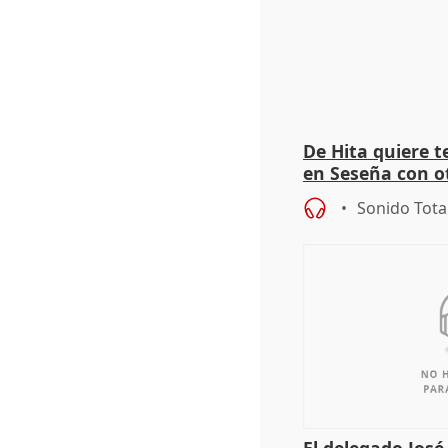
De Hita quiere 
en Seseña con 
Sonido Tota
El delegado Jos