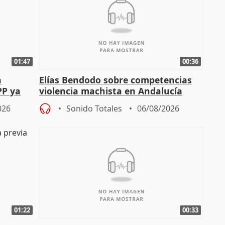
01:47
00:36
a
Elías Bendodo sobre competencias
PP ya
violencia machista en Andalucía
026
Sonido Totales
06/08/2026
01:22
00:33