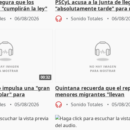
egura que los
PSCyL acusa a la Junta de lle
 "cumplirán la ley"
"absolutamente tarde" para 
es migrantes
problemas como Newcastle
les
06/08/2026
Sonido Totales
06/08/2
00:32
 impulsa una "gran
Quintana recuerda que el re
olar" para
menores migrantes "llevan
aportación del Gobierno" cen
les
05/08/2026
Sonido Totales
05/08/2