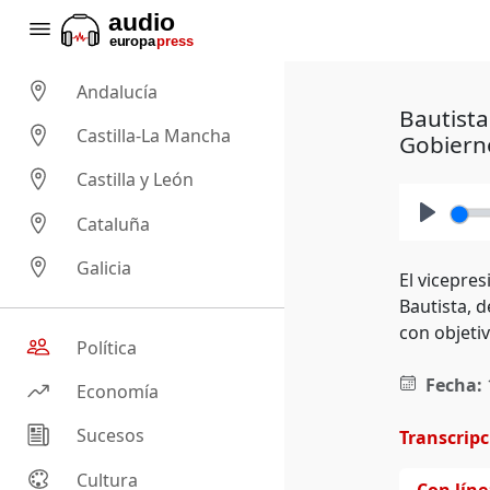
Andalucía
Bautista
Castilla-La Mancha
Gobiern
Castilla y León
Cataluña
Play
Galicia
El vicepre
Bautista, 
con objeti
Política
Fecha:
Economía
Sucesos
Transcrip
Cultura