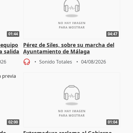
01:44
04:47
 equipo
Pérez de Siles, sobre su marcha del
a salida
Ayuntamiento de Málaga
026
Sonido Totales
04/08/2026
02:00
01:04
 de
Extremadura reclama al Gobierno