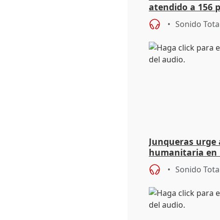
atendido a 156 
situación de ca
Sonido Tota
de Calor
Junqueras urge a
humanitaria en 
responsabilidad 
Sonido Tota