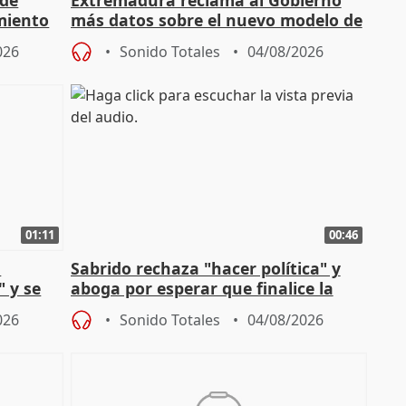
miento
más datos sobre el nuevo modelo de
financiación
026
Sonido Totales
04/08/2026
01:11
00:46
l
Sabrido rechaza "hacer política" y
" y se
aboga por esperar que finalice la
no
investigación del incendio
026
Sonido Totales
04/08/2026