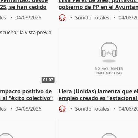
25, se han cedido
gobierno de PP en el Ayunta
r nacimiento
de Málaga, deja la política
les
04/08/2026
Sonido Totales
04/08/2
01:07
 impacto positivo de
Llera (Unidas) lamenta que e
 al "éxito colectivo"
empleo creado es "estacional
"esfumará" al acabar el vera
les
04/08/2026
Sonido Totales
04/08/2