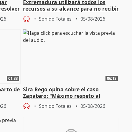
gar
Extremadura utilizará todos los
resolver
recursos a su alcance para no recibir
más menores migrantes
026
Sonido Totales
05/08/2026
01:33
06:18
parto de
Sira Rego opina sobre el caso
Zapatero: "Máximo respeto al
tral
proceso judicial"
026
Sonido Totales
05/08/2026