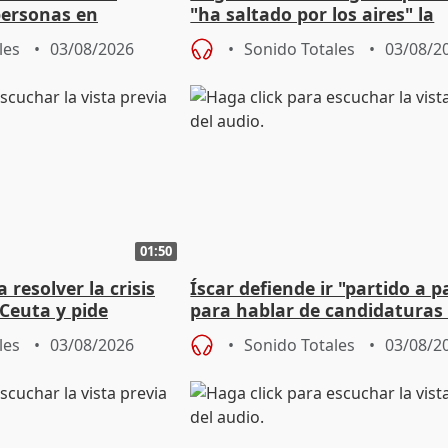
personas en
"ha saltado por los aires" la
lle durante Campaña
negociación tras acuerdo co
les
03/08/2026
Sonido Totales
03/08/2
01:50
 resolver la crisis
Íscar defiende ir "partido a p
Ceuta y pide
para hablar de candidaturas
a la UE
2027
les
03/08/2026
Sonido Totales
03/08/2