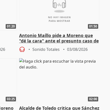
01:20
01:50
Antonio Maíllo pide a Moreno que
"dé la cara" ante el presunto caso de
endas de
acoso del CEO de ADM
026
Sonido Totales
03/08/2026
03:25
02:00
Moreno
Alcalde de Toledo critica que Sánchez