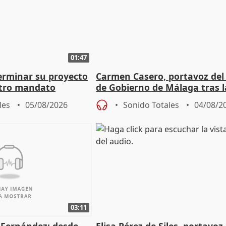
01:47
terminar su proyecto
Carmen Casero, portavoz del
otro mandato
de Gobierno de Málaga tras l
de Pérez de Siles
les
05/08/2026
Sonido Totales
04/08/2
03:11
é Fernández: desde
Elisa Pérez de Siles, portavoz