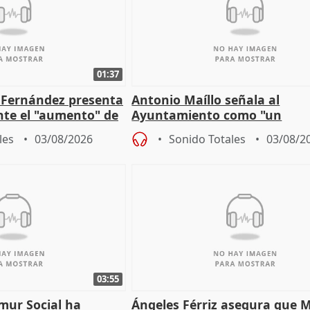
01:37
é Fernández presenta
Antonio Maíllo señala al
ante el "aumento" de
Ayuntamiento como "un
gar en Madri
especulador más" sobre vivi
les
03/08/2026
Sonido Totales
03/08/2
Jiménez Becerril
03:55
mur Social ha
Ángeles Férriz asegura que 