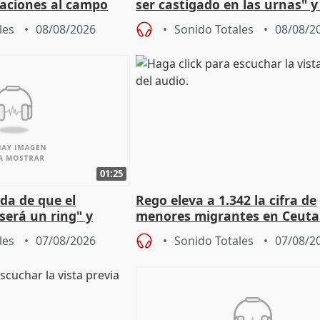
aciones al campo
ser castigado en las urnas" 
eres jóvenes
"pulsión de cambio"
les
08/08/2026
Sonido Totales
08/08/2
01:25
da de que el
Rego eleva a 1.342 la cifra de
será un ring" y
menores migrantes en Ceuta 
lidad" del pacto con
entrada masiva
les
07/08/2026
Sonido Totales
07/08/2