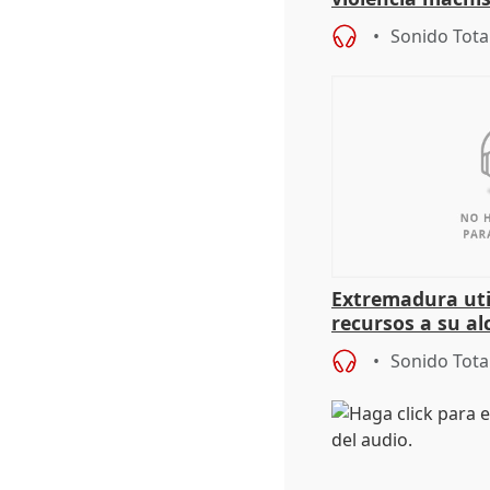
Sonido Tota
Extremadura util
recursos a su al
más menores mi
Sonido Tota