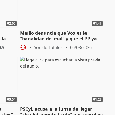
02:00
01:47
Maíllo denuncia que Vox es la
 la
"banalidad del mal" y que el PP ya
la"
asume todas sus tesis
026
Sonido Totales
06/08/2026
00:54
01:22
s
PSCyL acusa a la Junta de llegar
a ley"
"absolutamente tarde" para resolver