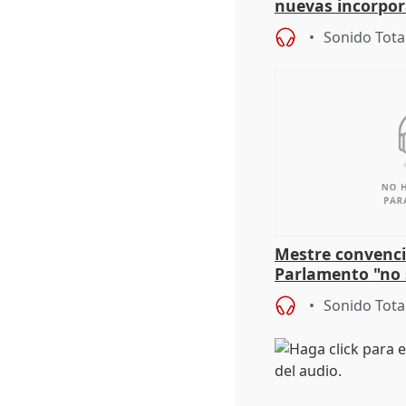
nuevas incorpor
andaluz son muj
Sonido Tota
Mestre convenci
Parlamento "no 
defiende "estabi
Sonido Tota
Vox