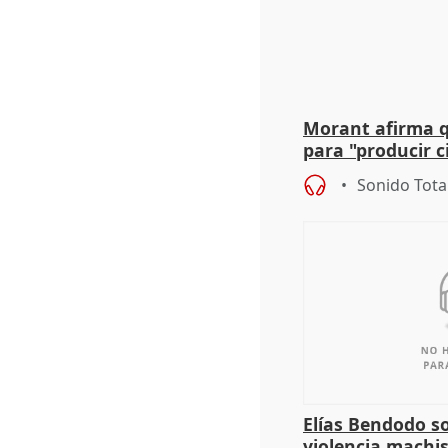
Morant afirma qu
para "producir ci
resto del mundo
Sonido Tota
Elías Bendodo s
violencia machi