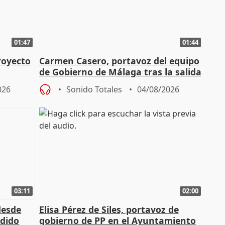
01:47
01:44
royecto
Carmen Casero, portavoz del equipo
de Gobierno de Málaga tras la salida
de Pérez de Siles
026
Sonido Totales
04/08/2026
03:11
02:00
desde
Elisa Pérez de Siles, portavoz de
edido
gobierno de PP en el Ayuntamiento