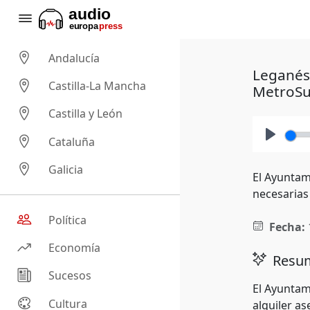
Andalucía
Leganés 
Castilla-La Mancha
MetroSu
Castilla y León
Cataluña
Play
Galicia
El Ayuntam
necesarias
Política
Fecha:
Economía
Resum
Sucesos
El Ayuntam
Cultura
alquiler as