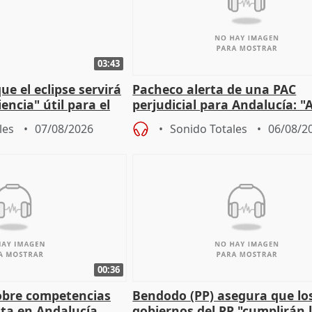
03:43
e el eclipse servirá
Pacheco alerta de una PAC
encia" útil para el
perjudicial para Andalucía: "A
agricultura hay que proteger
les
07/08/2026
Sonido Totales
06/08/2
00:36
obre competencias
Bendodo (PP) asegura que lo
sta en Andalucía
gobiernos del PP "cumplirán l