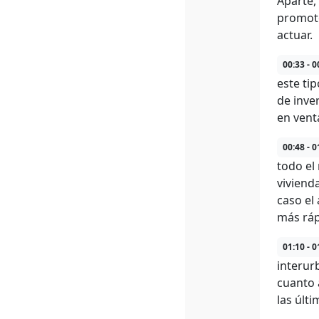
Aparte,
promoto
actuar.
00:33 - 0
este ti
de inve
en vent
00:48 - 0
todo el
viviend
caso el
más ráp
01:10 - 0
interur
cuanto 
las últ