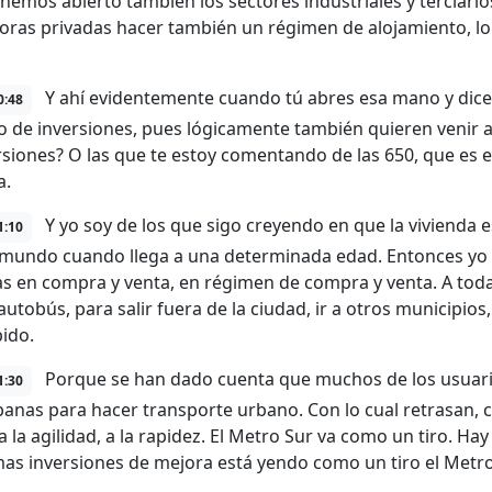
 hemos abierto también los sectores industriales y terciari
ras privadas hacer también un régimen de alojamiento, lo q
Y ahí evidentemente cuando tú abres esa mano y dice
0:48
po de inversiones, pues lógicamente también quieren venir a
rsiones? O las que te estoy comentando de las 650, que es e
a.
Y yo soy de los que sigo creyendo en que la vivienda 
1:10
 mundo cuando llega a una determinada edad. Entonces yo 
as en compra y venta, en régimen de compra y venta. A toda l
 autobús, para salir fuera de la ciudad, ir a otros municipio
ido.
Porque se han dado cuenta que muchos de los usuarios
1:30
banas para hacer transporte urbano. Con lo cual retrasan, c
a la agilidad, a la rapidez. El Metro Sur va como un tiro. H
imas inversiones de mejora está yendo como un tiro el Metro