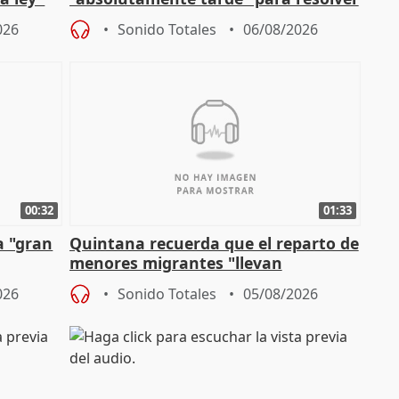
problemas como Newcastle
026
Sonido Totales
06/08/2026
00:32
01:33
a "gran
Quintana recuerda que el reparto de
menores migrantes "llevan
aportación del Gobierno" central
026
Sonido Totales
05/08/2026