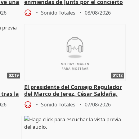
y ve una
enmiendas de Junts por el concierto
en el trámite de financiación
026
Sonido Totales
08/08/2026
02:19
01:18
El presidente del Consejo Regulador
tras la
del Marco de Jerez, César Saldaña,
sobre exportaciones
026
Sonido Totales
07/08/2026