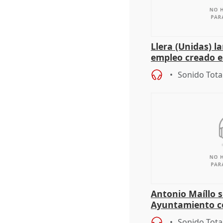
Llera (Unidas) l
empleo creado es
"esfumará" al a
Sonido Tota
Antonio Maíllo s
Ayuntamiento c
especulador más
Sonido Tota