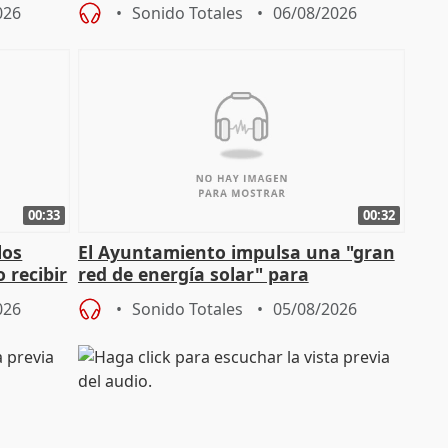
sobre los menores migrantes
026
Sonido Totales
06/08/2026
00:33
00:32
los
El Ayuntamiento impulsa una "gran
 recibir
red de energía solar" para
autoconsumo
026
Sonido Totales
05/08/2026