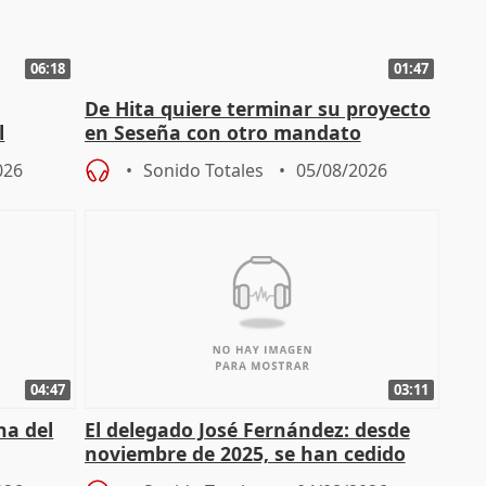
06:18
01:47
De Hita quiere terminar su proyecto
l
en Seseña con otro mandato
026
Sonido Totales
05/08/2026
04:47
03:11
ha del
El delegado José Fernández: desde
noviembre de 2025, se han cedido
9.810 ayudas por nacimiento