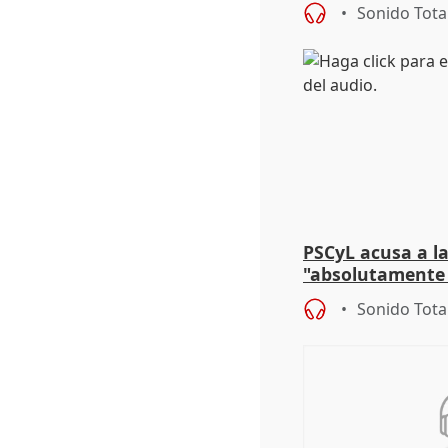
asume todas sus
Sonido Tota
PSCyL acusa a la
"absolutamente 
problemas como
Sonido Tota