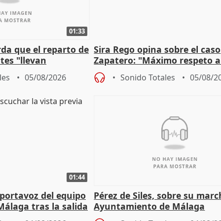
01:33
da que el reparto de
Sira Rego opina sobre el caso
es "llevan
Zapatero: "Máximo respeto a
obierno" central
proceso judicial"
les
05/08/2026
Sonido Totales
05/08/2
01:44
portavoz del equipo
Pérez de Siles, sobre su marc
álaga tras la salida
Ayuntamiento de Málaga