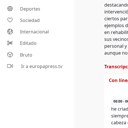
destacando
Deportes
intervenci
ciertos par
Sociedad
ejemplos d
Internacional
en rehabili
sus vecino
Editado
personal y 
aunque no 
Bruto
Ir a europapress.tv
Transcrip
Con lín
00:00 - 0
he criad
siempre
cabeza 