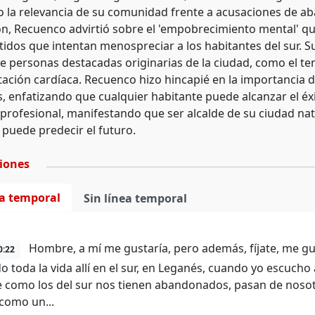
 la relevancia de su comunidad frente a acusaciones de aba
ón, Recuenco advirtió sobre el 'empobrecimiento mental' qu
tidos que intentan menospreciar a los habitantes del sur. S
e personas destacadas originarias de la ciudad, como el ten
tación cardíaca. Recuenco hizo hincapié en la importancia de
s, enfatizando que cualquier habitante puede alcanzar el éx
profesional, manifestando que ser alcalde de su ciudad natal
puede predecir el futuro.
ciones
ea temporal
Sin línea temporal
Hombre, a mí me gustaría, pero además, fíjate, me gu
0:22
o toda la vida allí en el sur, en Leganés, cuando yo escucho
 como los del sur nos tienen abandonados, pasan de nosotro
como un...