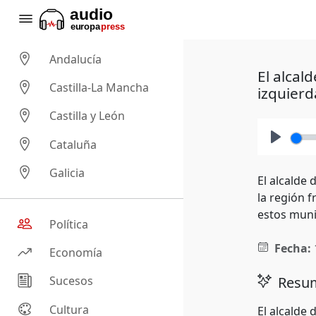
Andalucía
El alcal
Castilla-La Mancha
izquierd
Castilla y León
Cataluña
Play
Galicia
El alcalde
la región 
estos muni
Política
Fecha:
Economía
Resum
Sucesos
Cultura
El alcalde