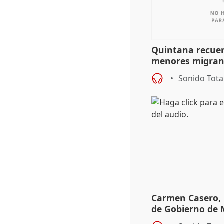
Quintana recuer
menores migrant
aportación del G
Sonido Tota
Carmen Casero, 
de Gobierno de M
de Pérez de Siles