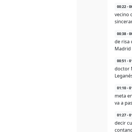
00:22 - 0
vecino d
sincera
00:38 - 0
de risa
Madrid 
00:51 - 0
doctor 
Leganés
01:10 - 0
meta en
va a pa
01:27 - 0
decir c
contando