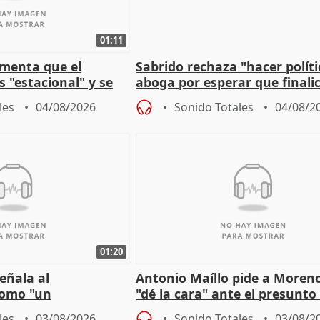
01:11
amenta que el
Sabrido rechaza "hacer políti
 "estacional" y se
aboga por esperar que finalic
cabar el verano
investigación del incendio
les
04/08/2026
Sonido Totales
04/08/2
01:20
eñala al
Antonio Maíllo pide a Moren
omo "un
"dé la cara" ante el presunto
" sobre viviendas de
acoso del CEO de ADM
les
03/08/2026
Sonido Totales
03/08/2