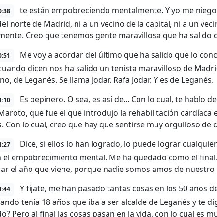
te están empobreciendo mentalmente. Y yo me niego. 
0:38
el norte de Madrid, ni a un vecino de la capital, ni a un ve
mente. Creo que tenemos gente maravillosa que ha salido 
Me voy a acordar del último que ha salido que lo co
0:51
 cuando dicen nos ha salido un tenista maravilloso de Madr
no, de Leganés. Se llama Jodar. Rafa Jodar. Y es de Leganés.
Es pepinero. O sea, es así de... Con lo cual, te hablo de
1:10
Maroto, que fue el que introdujo la rehabilitación cardíaca e
. Con lo cual, creo que hay que sentirse muy orgulloso de 
Dice, si ellos lo han logrado, lo puede lograr cualquie
1:27
 el empobrecimiento mental. Me ha quedado como el final. 
sar el año que viene, porque nadie somos amos de nuestro 
Y fíjate, me han pasado tantas cosas en los 50 años de 
1:44
uando tenía 18 años que iba a ser alcalde de Leganés y te d
? Pero al final las cosas pasan en la vida, con lo cual es muy