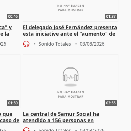
00:46
01:37
ca" y
El delegado José Fernández presenta
e la
esta iniciative ante el "aumento" de
personas sin hogar en Madri
026
Sonido Totales
03/08/2026
01:50
03:55
o que
La central de Samur Social ha
 caso de
atendido a 156 personas en
situación de calle durante Campaña
026
Sonido Totales
03/08/2026