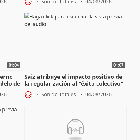
026
Sonido Totales
04/08/2026
01:04
01:07
ierno
Saiz atribuye el impacto positivo de
delo de
la regularización al "éxito colectivo"
del Gobierno
026
Sonido Totales
04/08/2026