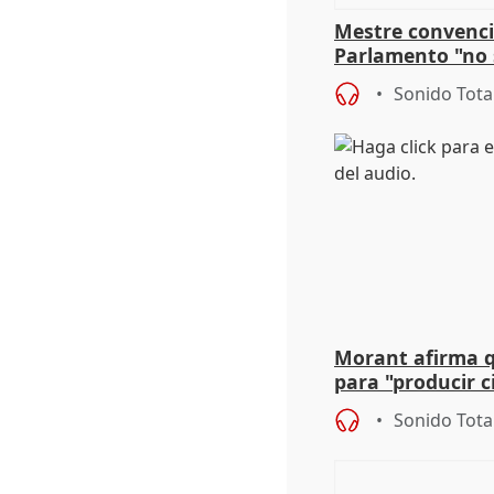
Mestre convenci
Parlamento "no 
defiende "estabi
Sonido Tota
Vox
Morant afirma qu
para "producir ci
resto del mundo
Sonido Tota