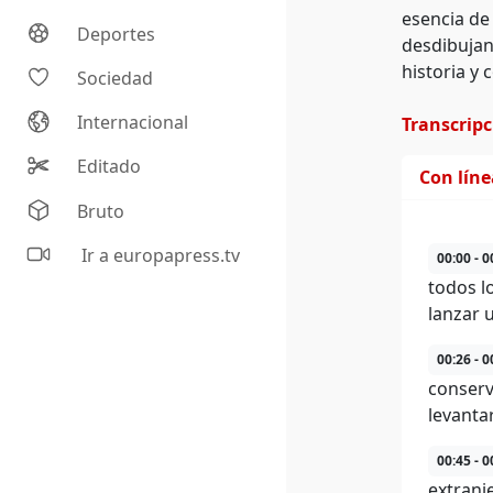
esencia de 
Deportes
desdibujan
historia y
Sociedad
Internacional
Transcrip
Editado
Con lín
Bruto
Ir a europapress.tv
00:00 - 0
todos l
lanzar 
00:26 - 0
conserv
levanta
00:45 - 0
extranj