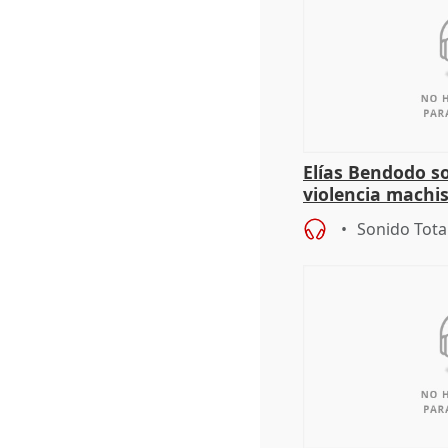
Elías Bendodo s
violencia machi
Sonido Tota