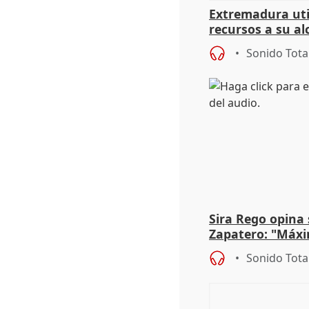
Extremadura util
recursos a su al
más menores mi
Sonido Tota
Sira Rego opina 
Zapatero: "Máxi
proceso judicial"
Sonido Tota