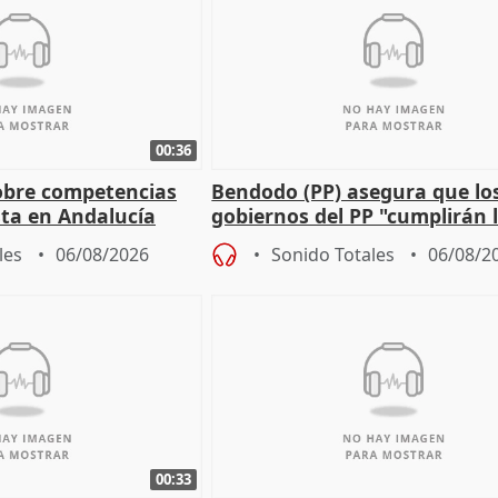
00:36
obre competencias
Bendodo (PP) asegura que lo
sta en Andalucía
gobiernos del PP "cumplirán l
sobre los menores migrantes
les
06/08/2026
Sonido Totales
06/08/2
00:33