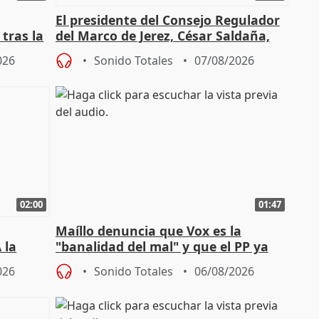
El presidente del Consejo Regulador
tras la
del Marco de Jerez, César Saldaña,
sobre exportaciones
026
Sonido Totales
07/08/2026
02:00
01:47
Maíllo denuncia que Vox es la
 la
"banalidad del mal" y que el PP ya
la"
asume todas sus tesis
026
Sonido Totales
06/08/2026