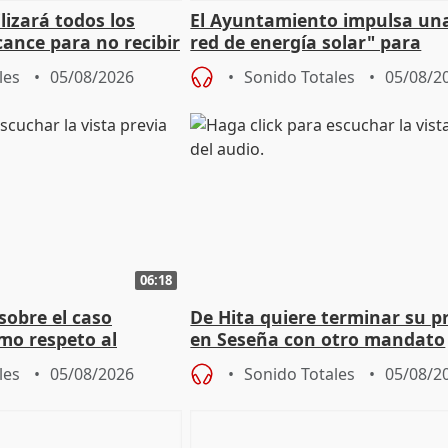
izará todos los
El Ayuntamiento impulsa un
cance para no recibir
red de energía solar" para
grantes
autoconsumo
les
05/08/2026
Sonido Totales
05/08/2
06:18
sobre el caso
De Hita quiere terminar su p
mo respeto al
en Seseña con otro mandato
les
05/08/2026
Sonido Totales
05/08/2