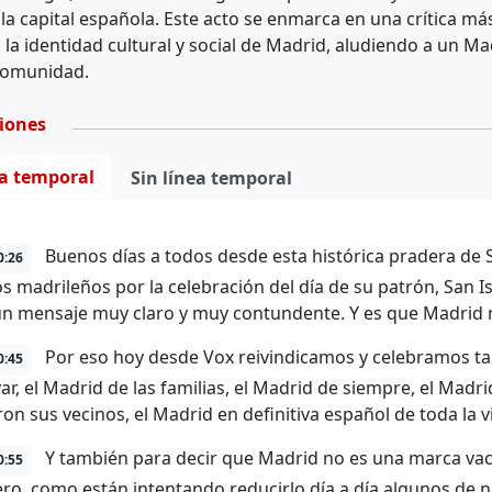
la capital española. Este acto se enmarca en una crítica má
 la identidad cultural y social de Madrid, aludiendo a un Ma
 comunidad.
ciones
ea temporal
Sin línea temporal
Buenos días a todos desde esta histórica pradera de S
0:26
os madrileños por la celebración del día de su patrón, San 
un mensaje muy claro y muy contundente. Y es que Madrid no
Por eso hoy desde Vox reivindicamos y celebramos t
0:45
ar, el Madrid de las familias, el Madrid de siempre, el Madr
ron sus vecinos, el Madrid en definitiva español de toda la 
Y también para decir que Madrid no es una marca vac
0:55
ero, como están intentando reducirlo día a día algunos de nu