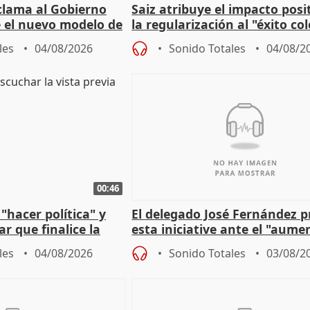
lama al Gobierno
Saiz atribuye el impacto posi
 el nuevo modelo de
la regularización al "éxito co
del Gobierno
les
04/08/2026
Sonido Totales
04/08/2
00:46
"hacer política" y
El delegado José Fernández 
r que finalice la
esta iniciative ante el "aume
l incendio
personas sin hogar en Madri
les
04/08/2026
Sonido Totales
03/08/2