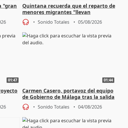
a "gran
Quintana recuerda que el reparto de
menores migrantes "llevan
aportación del Gobierno" central
026
Sonido Totales
05/08/2026
01:47
01:44
royecto
Carmen Casero, portavoz del equipo
de Gobierno de Málaga tras la salida
de Pérez de Siles
026
Sonido Totales
04/08/2026