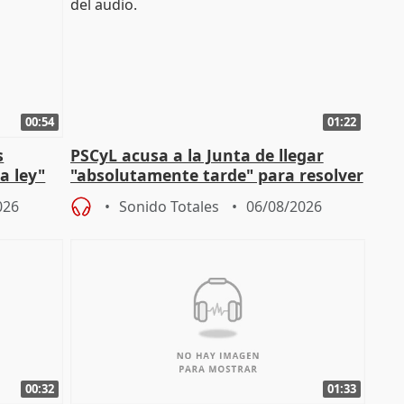
00:54
01:22
s
PSCyL acusa a la Junta de llegar
a ley"
"absolutamente tarde" para resolver
problemas como Newcastle
026
Sonido Totales
06/08/2026
00:32
01:33