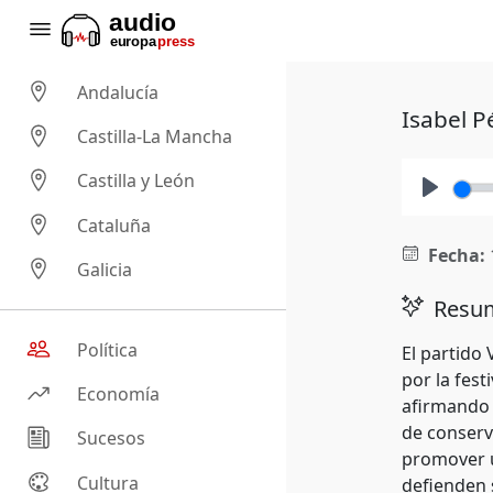
Andalucía
Isabel P
Castilla-La Mancha
Castilla y León
Play
Cataluña
Fecha:
Galicia
Resum
Política
El partido 
por la fes
Economía
afirmando 
de conserv
Sucesos
promover u
Cultura
defienden s