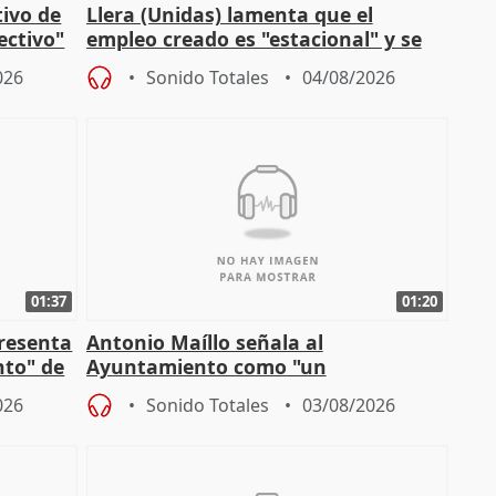
tivo de
Llera (Unidas) lamenta que el
lectivo"
empleo creado es "estacional" y se
"esfumará" al acabar el verano
026
Sonido Totales
04/08/2026
01:37
01:20
presenta
Antonio Maíllo señala al
nto" de
Ayuntamiento como "un
especulador más" sobre viviendas de
026
Sonido Totales
03/08/2026
Jiménez Becerril