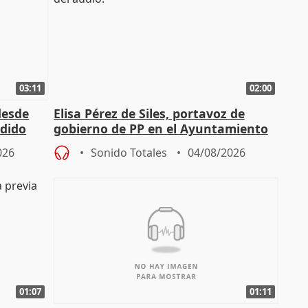
03:11
02:00
desde
Elisa Pérez de Siles, portavoz de
edido
gobierno de PP en el Ayuntamiento
de Málaga, deja la política
026
Sonido Totales
04/08/2026
01:07
01:11