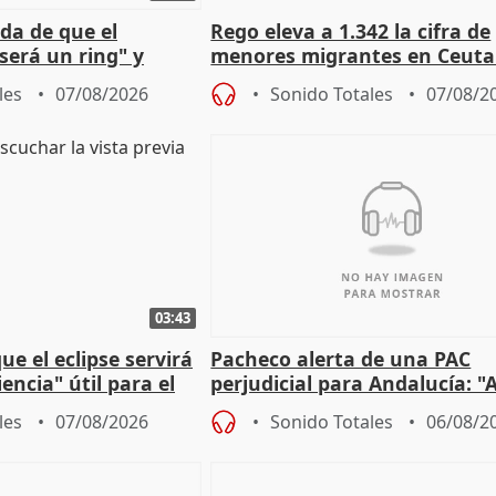
da de que el
Rego eleva a 1.342 la cifra de
será un ring" y
menores migrantes en Ceuta 
lidad" del pacto con
entrada masiva
les
07/08/2026
Sonido Totales
07/08/2
03:43
e el eclipse servirá
Pacheco alerta de una PAC
encia" útil para el
perjudicial para Andalucía: "A
agricultura hay que proteger
les
07/08/2026
Sonido Totales
06/08/2