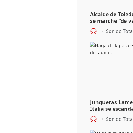
Alcalde de Toled
se marche "de v
de la crisis migr
Sonido Tota
Junqueras Lame
Italia se escanda
migratoria
Sonido Tota