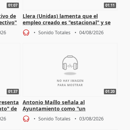
01:07
01:11
tivo de
Llera (Unidas) lamenta que el
lectivo"
empleo creado es "estacional" y se
"esfumará" al acabar el verano
026
Sonido Totales
04/08/2026
01:37
01:20
presenta
Antonio Maíllo señala al
nto" de
Ayuntamiento como "un
especulador más" sobre viviendas de
026
Sonido Totales
03/08/2026
Jiménez Becerril