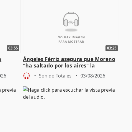
03:55
03:25
a
Ángeles Férriz asegura que Moreno
"ha saltado por los aires" la
Campaña
negociación tras acuerdo con SMA
026
Sonido Totales
03/08/2026