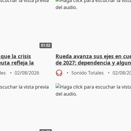
01:02
ue la crisis
Rueda avanza sus ejes en cu
uta refleja la
de 2027: dependencia y algu
dad" del Gobierno
rebaja fiscal más en vivienda
les
02/08/2026
Sonido Totales
02/08/2