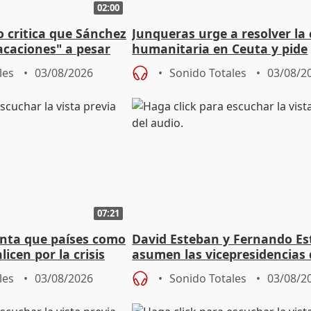
02:00
o critica que Sánchez
Junqueras urge a resolver la c
acaciones" a pesar
humanitaria en Ceuta y pide
atoria
responsabilidad a la UE
les
03/08/2026
Sonido Totales
03/08/2
07:21
nta que países como
David Esteban y Fernando E
licen por la crisis
asumen las vicepresidencias 
Diputación de Valladolid
les
03/08/2026
Sonido Totales
03/08/2