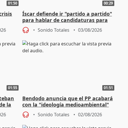
01:50
00:29
risis
Íscar defiende ir "partido a partido"
para hablar de candidaturas para
2027
026
Sonido Totales
03/08/2026
01:55
01:51
steban
Bendodo anuncia que el PP acabará
de la
con la "ideología medioambiental"
para regenerar las playas
026
Sonido Totales
02/08/2026