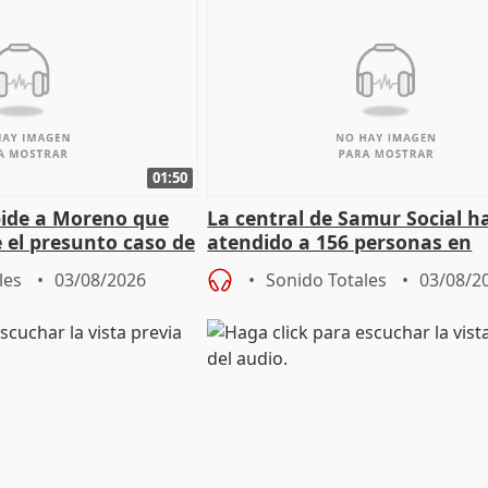
01:50
pide a Moreno que
La central de Samur Social h
e el presunto caso de
atendido a 156 personas en
de ADM
situación de calle durante 
les
03/08/2026
Sonido Totales
03/08/2
de Calor