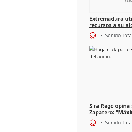
Extremadura util
recursos a su al
más menores mi
Sonido Tota
Sira Rego opina 
Zapatero: "Máxi
proceso judicial"
Sonido Tota