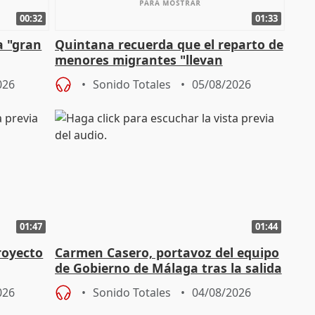
00:32
01:33
a "gran
Quintana recuerda que el reparto de
menores migrantes "llevan
aportación del Gobierno" central
026
Sonido Totales
05/08/2026
01:47
01:44
royecto
Carmen Casero, portavoz del equipo
de Gobierno de Málaga tras la salida
de Pérez de Siles
026
Sonido Totales
04/08/2026