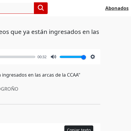
Abonados
eos que ya están ingresados en las
00:32
Mute
Settings
 ingresados en las arcas de la CCAA"
OGROÑO
Copiar texto