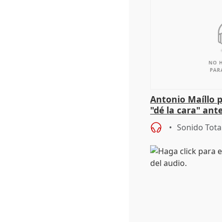
Antonio Maíllo 
"dé la cara" ant
acoso del CEO 
Sonido Tota