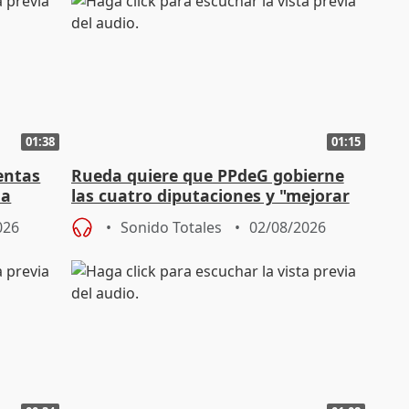
01:38
01:15
entas
Rueda quiere que PPdeG gobierne
na
las cuatro diputaciones y "mejorar
en concejales" en ciudades
026
Sonido Totales
02/08/2026