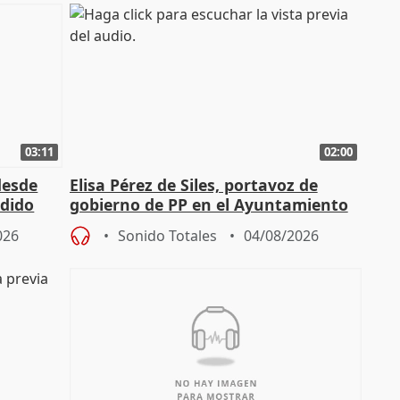
03:11
02:00
desde
Elisa Pérez de Siles, portavoz de
edido
gobierno de PP en el Ayuntamiento
de Málaga, deja la política
026
Sonido Totales
04/08/2026