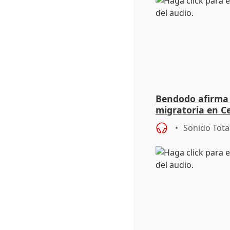
Bendodo afirma q
migratoria en Ce
"extrema debili
Sonido Tota