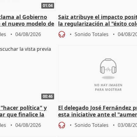
01:04
lama al Gobierno
Saiz atribuye el impacto posi
 el nuevo modelo de
la regularización al "éxito co
del Gobierno
les
04/08/2026
Sonido Totales
04/08/2
00:46
"hacer política" y
El delegado José Fernández 
r que finalice la
esta iniciative ante el "aume
l incendio
personas sin hogar en Madri
les
04/08/2026
Sonido Totales
03/08/2