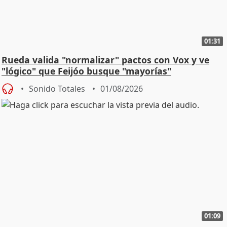
01:31
Rueda valida "normalizar" pactos con Vox y ve
"lógico" que Feijóo busque "mayorías"
Sonido Totales
01/08/2026
01:09