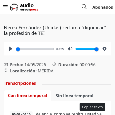
Abonados
Nerea Fernández (Unidas) reclama "dignificar"
la profesión de TEI
00:55
Play
Mute
Setti
Fecha:
14/05/2026
Duración:
00:00:56
Localización:
MÉRIDA
Transcripciones
Con línea temporal
Sin línea temporal
Copiar texto
Valencia, como ya repito, usted ya
00:00 - 00:10