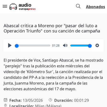
Abonados
Abascal critica a Moreno por "pasar del luto a
Operación Triunfo" con su canción de campaña
01:28
Play
Mute
Setti
El presidente de Vox, Santiago Abascal, se ha mostrado
"perplejo" tras la publicación este miércoles del
videoclip de 'Kilómetro Sur', la canción realizada por el
candidato del PP-A a la reelección a la Presidencia de la
Junta, Juanma Moreno, para la campaña de las
elecciones autonómicas del 17 de mayo.
Fecha:
13/05/2026
Duración:
00:01:29
Localización:
Mijas (Málaga)