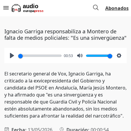
Abonados
Ignacio Garriga responsabiliza a Montero de
falta de medios policiales: "Es una sinvergüenza"
00:53
Play
Mute
Setti
El secretario general de Vox, Ignacio Garriga, ha
criticado a la exvicepresidenta del Gobierno y
candidata del PSOE en Andalucía, María Jesús Montero,
y ha afirmado que "es una sinvergüenza y es
responsable de que Guardia Civil y Policía Nacional
estén absolutamente abandonados, sin los medios
suficientes para afrontar la realidad del narcotráfico".
Fecha:
13/05/2026
Duración:
00:00:54