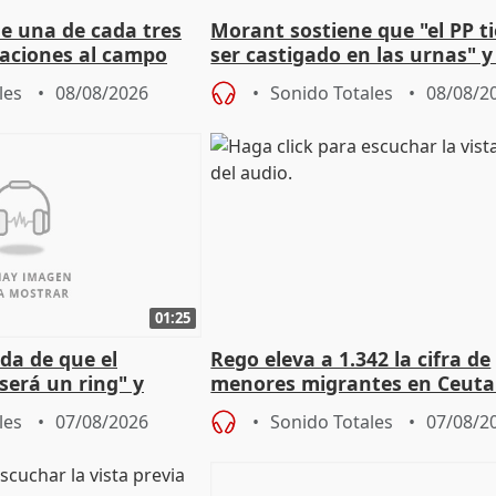
ue una de cada tres
Morant sostiene que "el PP t
aciones al campo
ser castigado en las urnas" 
eres jóvenes
"pulsión de cambio"
les
08/08/2026
Sonido Totales
08/08/2
01:25
da de que el
Rego eleva a 1.342 la cifra de
será un ring" y
menores migrantes en Ceuta 
lidad" del pacto con
entrada masiva
les
07/08/2026
Sonido Totales
07/08/2