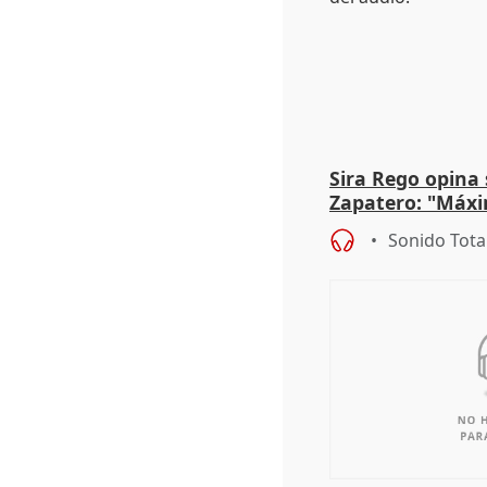
Sira Rego opina 
Zapatero: "Máxi
proceso judicial"
Sonido Tota