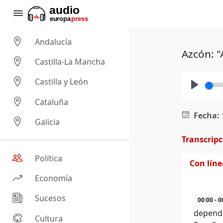
Andalucía
Azcón: "
Castilla-La Mancha
Castilla y León
Play
Cataluña
Fecha:
Galicia
Transcrip
Política
Con lín
Economía
Sucesos
00:00 - 0
dependí
Cultura