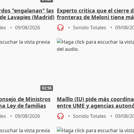
rdos "engalanan" las
Experto critica que el cierre 
o de Lavapies (Madrid)
fronteras de Meloni tiene m
trasfondo político que legal
les
09/08/2026
Sonido Totales
09/08/2
02:56
onsejo de Ministros
Maíllo (IU) pide más coordin
na Ley de familias
entre UME y agencias auton
les
09/08/2026
Sonido Totales
09/08/2