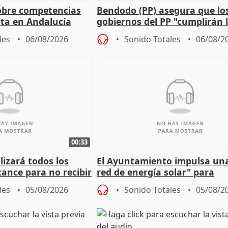
obre competencias
Bendodo (PP) asegura que lo
sta en Andalucía
gobiernos del PP "cumplirán l
sobre los menores migrantes
les
06/08/2026
Sonido Totales
06/08/2
00:33
izará todos los
El Ayuntamiento impulsa un
cance para no recibir
red de energía solar" para
grantes
autoconsumo
les
05/08/2026
Sonido Totales
05/08/2