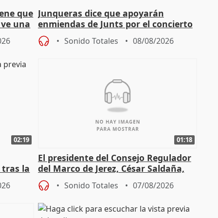
iene que
Junqueras dice que apoyarán
y ve una
enmiendas de Junts por el concierto
en el trámite de financiación
026
Sonido Totales
08/08/2026
02:19
01:18
El presidente del Consejo Regulador
tras la
del Marco de Jerez, César Saldaña,
sobre exportaciones
026
Sonido Totales
07/08/2026