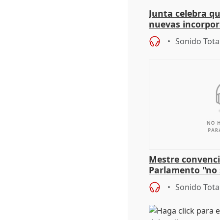
Junta celebra q
nuevas incorpor
andaluz son muj
Sonido Tota
Mestre convenci
Parlamento "no 
defiende "estabi
Sonido Tota
Vox