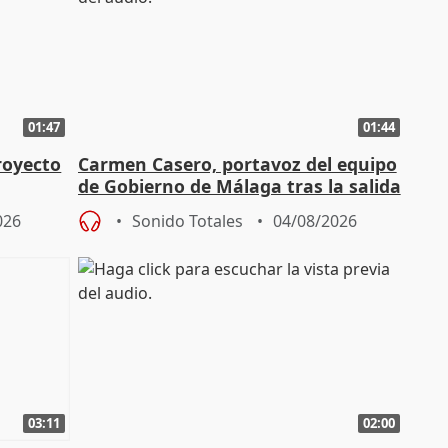
01:47
01:44
royecto
Carmen Casero, portavoz del equipo
de Gobierno de Málaga tras la salida
de Pérez de Siles
026
Sonido Totales
04/08/2026
03:11
02:00