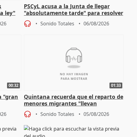
s
PSCyL acusa a la Junta de llegar
a ley"
"absolutamente tarde" para resolver
problemas como Newcastle
026
Sonido Totales
06/08/2026
00:32
01:33
a "gran
Quintana recuerda que el reparto de
menores migrantes "llevan
aportación del Gobierno" central
026
Sonido Totales
05/08/2026