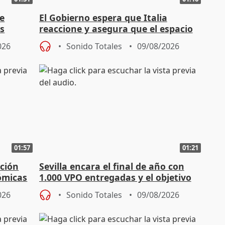
de
El Gobierno espera que Italia
ás
reaccione y asegura que el espacio
Schengen "no ha sido violado"
026
Sonido Totales
09/08/2026
01:57
01:21
ación
Sevilla encara el final de año con
ómicas
1.000 VPO entregadas y el objetivo
de abaratar precios
026
Sonido Totales
09/08/2026