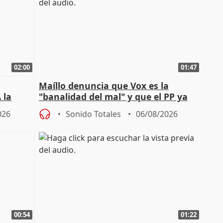
02:00
01:47
Maíllo denuncia que Vox es la
 la
"banalidad del mal" y que el PP ya
la"
asume todas sus tesis
026
Sonido Totales
06/08/2026
00:54
01:22