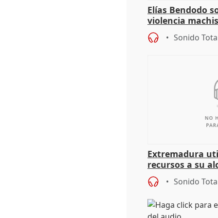
Elías Bendodo s
violencia machi
Sonido Tota
Extremadura util
recursos a su al
más menores mi
Sonido Tota