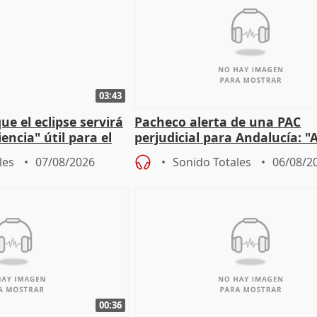
03:43
e el eclipse servirá
Pacheco alerta de una PAC
encia" útil para el
perjudicial para Andalucía: "A
agricultura hay que proteger
les
07/08/2026
Sonido Totales
06/08/2
00:36