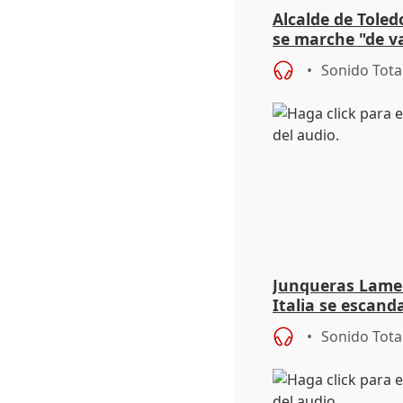
Alcalde de Toled
se marche "de v
de la crisis migr
Sonido Tota
Junqueras Lame
Italia se escanda
migratoria
Sonido Tota