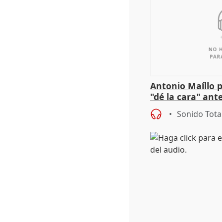
Antonio Maíllo 
"dé la cara" ant
acoso del CEO 
Sonido Tota