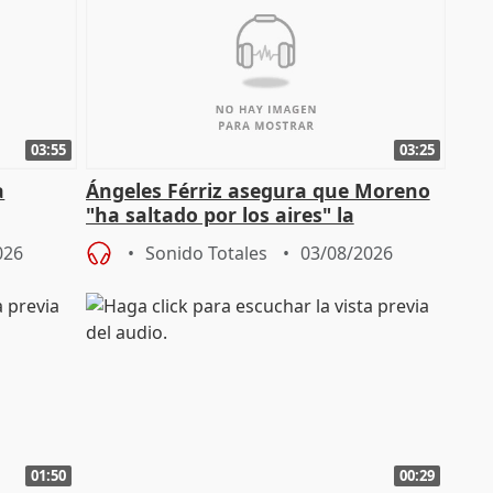
03:55
03:25
a
Ángeles Férriz asegura que Moreno
"ha saltado por los aires" la
Campaña
negociación tras acuerdo con SMA
026
Sonido Totales
03/08/2026
01:50
00:29