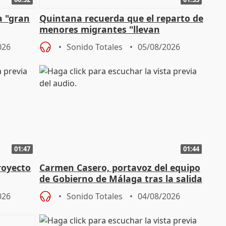
a "gran
Quintana recuerda que el reparto de
menores migrantes "llevan
aportación del Gobierno" central
026
Sonido Totales
05/08/2026
01:47
01:44
royecto
Carmen Casero, portavoz del equipo
de Gobierno de Málaga tras la salida
de Pérez de Siles
026
Sonido Totales
04/08/2026