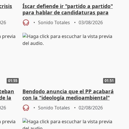
risis
Íscar defiende ir "partido a partido"
para hablar de candidaturas para
2027
026
Sonido Totales
03/08/2026
01:55
01:51
steban
Bendodo anuncia que el PP acabará
de la
con la "ideología medioambiental"
para regenerar las playas
026
Sonido Totales
02/08/2026