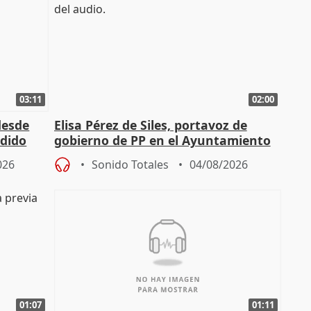
03:11
02:00
desde
Elisa Pérez de Siles, portavoz de
edido
gobierno de PP en el Ayuntamiento
de Málaga, deja la política
026
Sonido Totales
04/08/2026
01:07
01:11