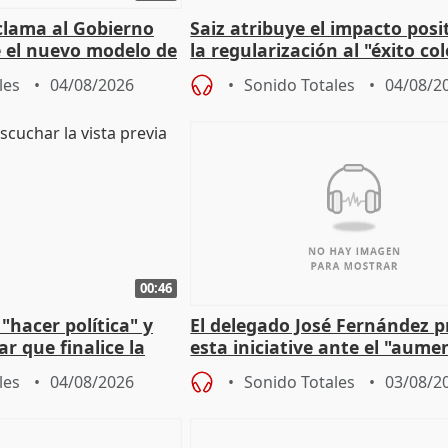
lama al Gobierno
Saiz atribuye el impacto posi
 el nuevo modelo de
la regularización al "éxito co
del Gobierno
les
04/08/2026
Sonido Totales
04/08/2
00:46
"hacer política" y
El delegado José Fernández 
r que finalice la
esta iniciative ante el "aume
l incendio
personas sin hogar en Madri
les
04/08/2026
Sonido Totales
03/08/2