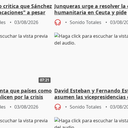
o critica que Sánchez
Junqueras urge a resolver la c
acaciones" a pesar
humanitaria en Ceuta y pide
atoria
responsabilidad a la UE
les
03/08/2026
Sonido Totales
03/08/2
07:21
nta que países como
David Esteban y Fernando E
licen por la crisis
asumen las vicepresidencias 
Diputación de Valladolid
les
03/08/2026
Sonido Totales
03/08/2