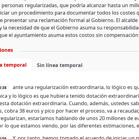
personas regularizadas, que podría alcanzar hasta un milló
niciar un procedimiento para documentar todos los costes q
de presentar una reclamación formal al Gobierno. El alcalde
 y la necesidad de que el Gobierno asuma su responsabilida
que el ayuntamiento asuma estos costos sin compensación
ciones
ea temporal
Sin línea temporal
ante una regularización extraordinaria, lo lógico es 
0:38
ca y lo lógico es que hubiera tenido dotación extraordinar
esta dotación extraordinaria. Cuando, además, ustedes sab
as, cobra 38 euros y pico por hacer el proceso, va a recauda
regularizan, estaríamos hablando de unos 20 millones de eur
or lo que estamos viendo, por las diferentes estimaciones, 
Y, por tanto, hemos tomado el acuerdo de iniciar un 
0:56