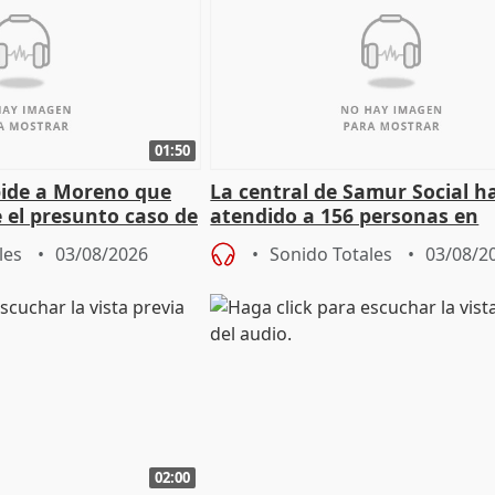
01:50
pide a Moreno que
La central de Samur Social h
e el presunto caso de
atendido a 156 personas en
de ADM
situación de calle durante 
les
03/08/2026
Sonido Totales
03/08/2
de Calor
02:00