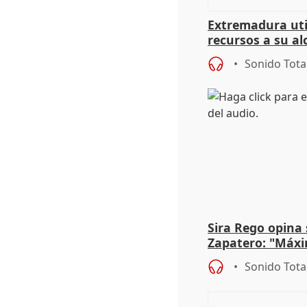
Extremadura util
recursos a su al
más menores mi
Sonido Tota
Sira Rego opina 
Zapatero: "Máxi
proceso judicial"
Sonido Tota