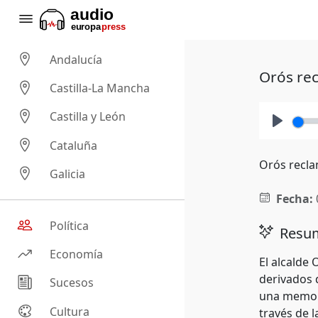
Andalucía
Orós rec
Castilla-La Mancha
Castilla y León
Play
Cataluña
Orós recla
Galicia
Fecha:
Política
Resum
Economía
El alcalde
derivados 
Sucesos
una memori
Cultura
través de 