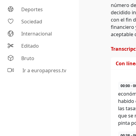
número de 
Deportes
decidido i
con el fin 
Sociedad
financiero
Internacional
aceptable 
Editado
Transcrip
Bruto
Con lín
Ir a europapress.tv
00:00 - 0
económi
habido 
las tas
que se 
pinta p
00:38 - 0