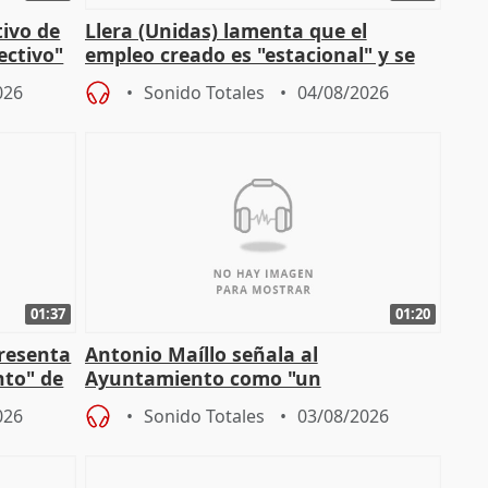
tivo de
Llera (Unidas) lamenta que el
lectivo"
empleo creado es "estacional" y se
"esfumará" al acabar el verano
026
Sonido Totales
04/08/2026
01:37
01:20
presenta
Antonio Maíllo señala al
nto" de
Ayuntamiento como "un
especulador más" sobre viviendas de
026
Sonido Totales
03/08/2026
Jiménez Becerril