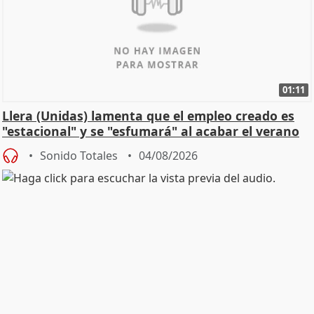
01:11
Llera (Unidas) lamenta que el empleo creado es
"estacional" y se "esfumará" al acabar el verano
Sonido Totales
04/08/2026