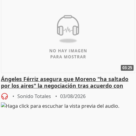
03:25
Ángeles Férriz asegura que Moreno "ha saltado
por los aires" la negociación tras acuerdo con
SMA
Sonido Totales
03/08/2026