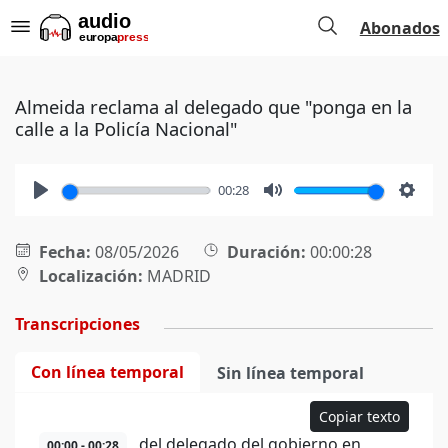
Abonados
Almeida reclama al delegado que "ponga en la
calle a la Policía Nacional"
00:28
Play
Mute
Setti
Fecha:
08/05/2026
Duración:
00:00:28
Localización:
MADRID
Transcripciones
Con línea temporal
Sin línea temporal
Copiar texto
del delegado del gobierno en
00:00 - 00:28