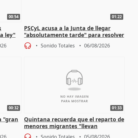
00:54
01:22
s
PSCyL acusa a la Junta de llegar
a ley"
"absolutamente tarde" para resolver
problemas como Newcastle
026
Sonido Totales
06/08/2026
00:32
01:33
a "gran
Quintana recuerda que el reparto de
menores migrantes "llevan
aportación del Gobierno" central
026
Sonido Totales
05/08/2026