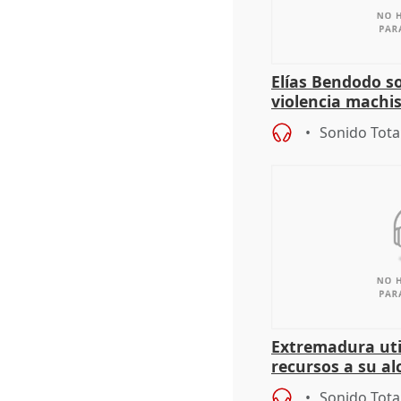
Elías Bendodo s
violencia machi
Sonido Tota
Extremadura util
recursos a su al
más menores mi
Sonido Tota