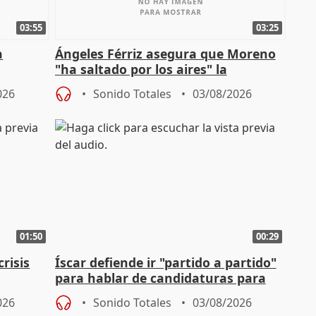
03:55
03:25
a
Ángeles Férriz asegura que Moreno
"ha saltado por los aires" la
Campaña
negociación tras acuerdo con SMA
026
Sonido Totales
03/08/2026
01:50
00:29
risis
Íscar defiende ir "partido a partido"
para hablar de candidaturas para
2027
026
Sonido Totales
03/08/2026