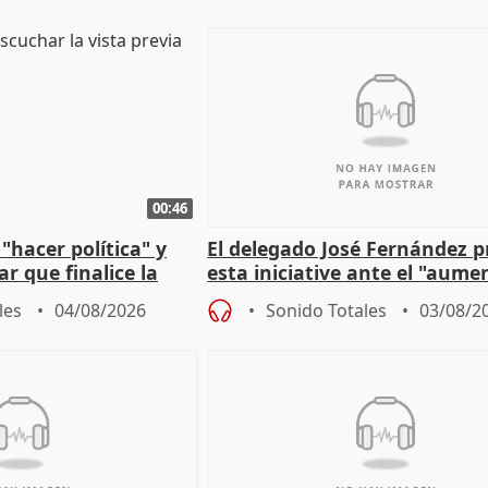
00:46
"hacer política" y
El delegado José Fernández 
r que finalice la
esta iniciative ante el "aume
l incendio
personas sin hogar en Madri
les
04/08/2026
Sonido Totales
03/08/2