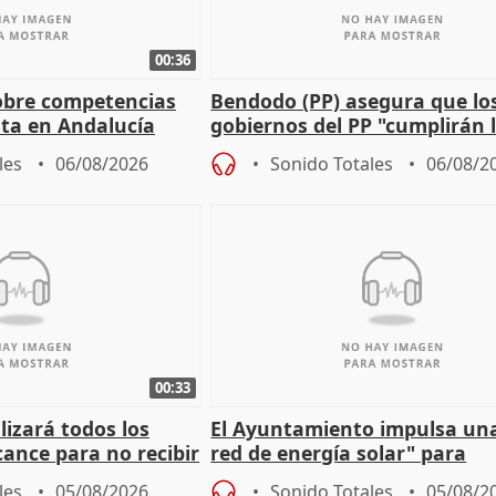
00:36
obre competencias
Bendodo (PP) asegura que lo
sta en Andalucía
gobiernos del PP "cumplirán l
sobre los menores migrantes
les
06/08/2026
Sonido Totales
06/08/2
00:33
izará todos los
El Ayuntamiento impulsa un
cance para no recibir
red de energía solar" para
grantes
autoconsumo
les
05/08/2026
Sonido Totales
05/08/2