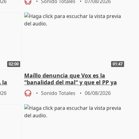
026
Sonido Totales
07/08/2026
02:00
01:47
Maíllo denuncia que Vox es la
 la
"banalidad del mal" y que el PP ya
la"
asume todas sus tesis
026
Sonido Totales
06/08/2026