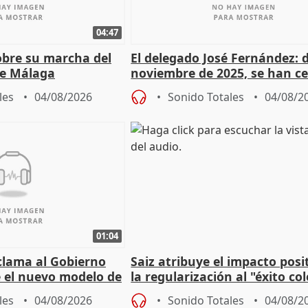
04:47
sobre su marcha del
El delegado José Fernández: 
e Málaga
noviembre de 2025, se han c
9.810 ayudas por nacimiento
les
04/08/2026
Sonido Totales
04/08/2
01:04
lama al Gobierno
Saiz atribuye el impacto posi
 el nuevo modelo de
la regularización al "éxito co
del Gobierno
les
04/08/2026
Sonido Totales
04/08/2