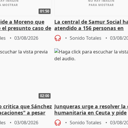
01:50
pide a Moreno que
La central de Samur Social h
e el presunto caso de
atendido a 156 personas en
de ADM
situación de calle durante 
les
03/08/2026
Sonido Totales
03/08/2
de Calor
02:00
o critica que Sánchez
Junqueras urge a resolver la c
acaciones" a pesar
humanitaria en Ceuta y pide
atoria
responsabilidad a la UE
les
03/08/2026
Sonido Totales
03/08/2