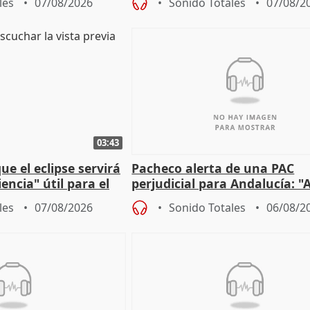
les
07/08/2026
Sonido Totales
07/08/2
03:43
e el eclipse servirá
Pacheco alerta de una PAC
encia" útil para el
perjudicial para Andalucía: "A
agricultura hay que proteger
les
07/08/2026
Sonido Totales
06/08/2