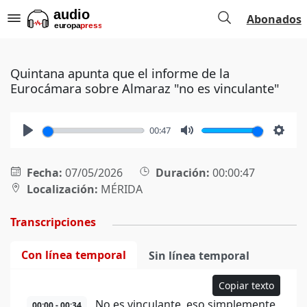
Abonados
Quintana apunta que el informe de la
Eurocámara sobre Almaraz "no es vinculante"
00:47
Play
Mute
Setti
Fecha:
07/05/2026
Duración:
00:00:47
Localización:
MÉRIDA
Transcripciones
Con línea temporal
Sin línea temporal
Copiar texto
No es vinculante, eso simplemente
00:00 - 00:34