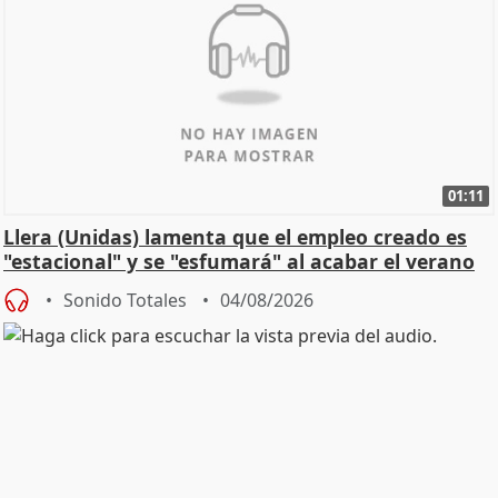
01:11
Llera (Unidas) lamenta que el empleo creado es
"estacional" y se "esfumará" al acabar el verano
Sonido Totales
04/08/2026