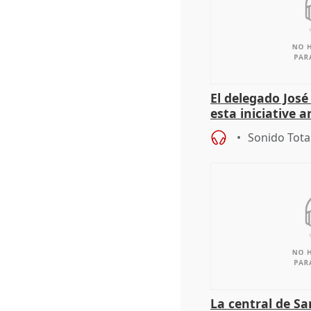
El delegado Jos
esta iniciative 
personas sin ho
Sonido Tota
La central de Sa