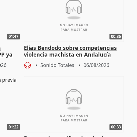
01:47
00:36
a
Elías Bendodo sobre competencias
PP ya
violencia machista en Andalucía
026
Sonido Totales
06/08/2026
01:22
00:33