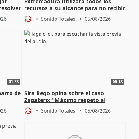
gar
Extremadura utilizará todos los
resolver
recursos a su alcance para no recibir
más menores migrantes
026
Sonido Totales
05/08/2026
01:33
06:18
parto de
Sira Rego opina sobre el caso
Zapatero: "Máximo respeto al
tral
proceso judicial"
026
Sonido Totales
05/08/2026