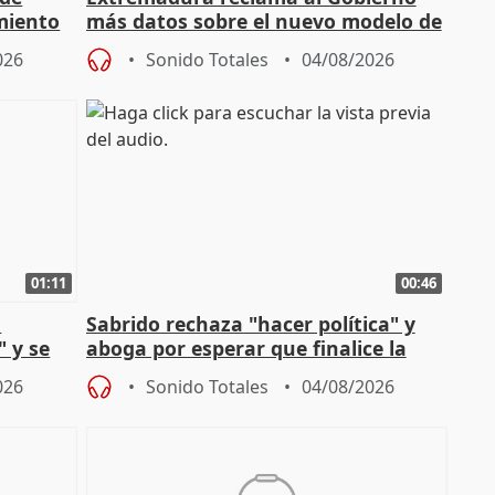
miento
más datos sobre el nuevo modelo de
financiación
026
Sonido Totales
04/08/2026
01:11
00:46
l
Sabrido rechaza "hacer política" y
" y se
aboga por esperar que finalice la
no
investigación del incendio
026
Sonido Totales
04/08/2026