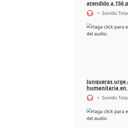
atendido a 156 
situación de ca
Sonido Tota
de Calor
Junqueras urge a
humanitaria en 
responsabilidad 
Sonido Tota