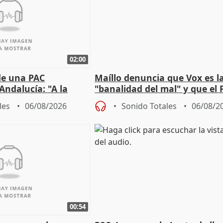
02:00
de una PAC
Maíllo denuncia que Vox es l
Andalucía: "A la
"banalidad del mal" y que el 
 que protegerla"
asume todas sus tesis
les
06/08/2026
Sonido Totales
06/08/2
00:54