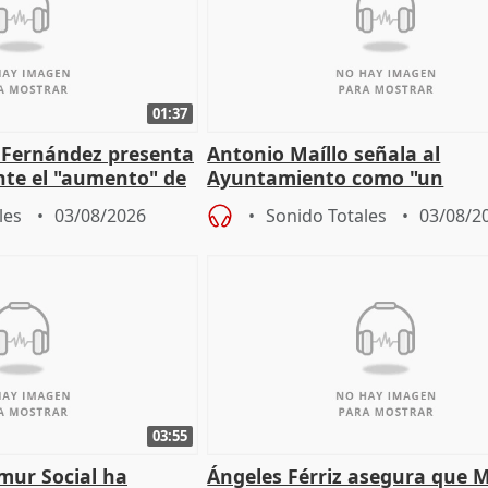
01:37
é Fernández presenta
Antonio Maíllo señala al
ante el "aumento" de
Ayuntamiento como "un
gar en Madri
especulador más" sobre vivi
les
03/08/2026
Sonido Totales
03/08/2
Jiménez Becerril
03:55
mur Social ha
Ángeles Férriz asegura que 