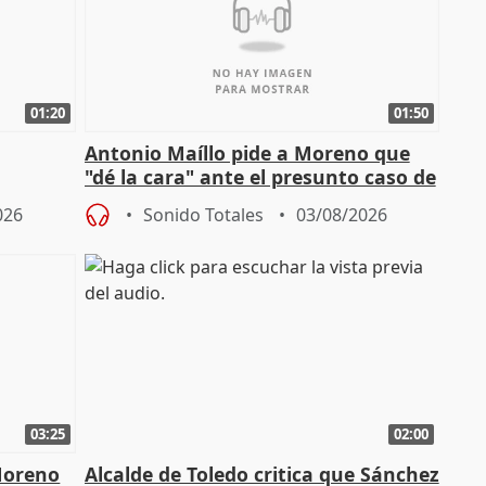
01:20
01:50
Antonio Maíllo pide a Moreno que
"dé la cara" ante el presunto caso de
endas de
acoso del CEO de ADM
026
Sonido Totales
03/08/2026
03:25
02:00
Moreno
Alcalde de Toledo critica que Sánchez