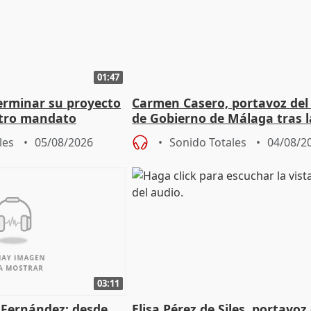
01:47
terminar su proyecto
Carmen Casero, portavoz del
otro mandato
de Gobierno de Málaga tras l
de Pérez de Siles
les
05/08/2026
Sonido Totales
04/08/2
03:11
é Fernández: desde
Elisa Pérez de Siles, portavoz