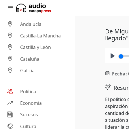
Andalucía
De Migue
Castilla-La Mancha
llegado"
Castilla y León
Cataluña
Play
Galicia
Fecha:
Resum
Política
El político
Economía
aspiración
cantidad de
Sucesos
situación 
Cultura
liderar la