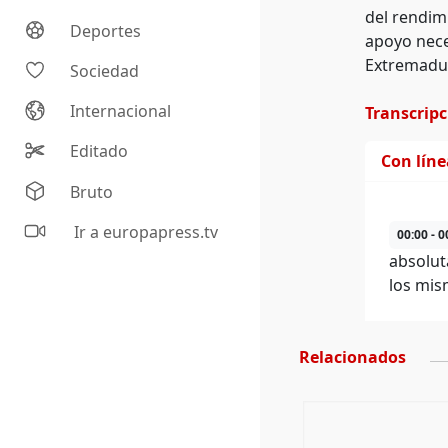
del rendim
Deportes
apoyo neces
Extremadura
Sociedad
Internacional
Transcrip
Editado
Con lín
Bruto
Ir a europapress.tv
00:00 - 0
absolut
los mis
Relacionados