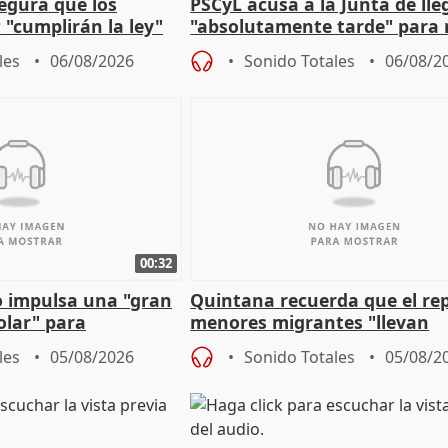
egura que los
PSCyL acusa a la Junta de lle
 "cumplirán la ley"
"absolutamente tarde" para 
es migrantes
problemas como Newcastle
les
06/08/2026
Sonido Totales
06/08/2
00:32
 impulsa una "gran
Quintana recuerda que el re
olar" para
menores migrantes "llevan
aportación del Gobierno" cen
les
05/08/2026
Sonido Totales
05/08/2