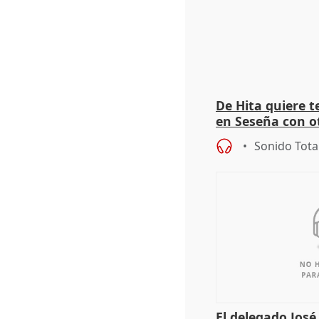
De Hita quiere 
en Seseña con 
Sonido Tota
El delegado Jos