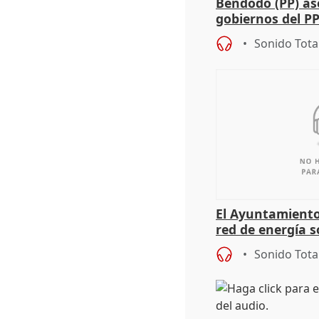
Bendodo (PP) as
gobiernos del PP
sobre los menor
Sonido Tota
El Ayuntamiento
red de energía s
autoconsumo
Sonido Tota