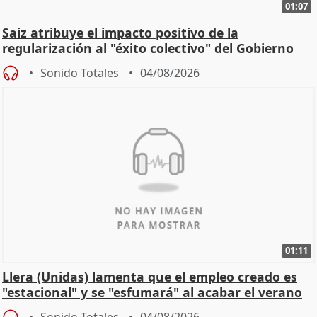
01:07
Saiz atribuye el impacto positivo de la
regularización al "éxito colectivo" del Gobierno
Sonido Totales
04/08/2026
01:11
Llera (Unidas) lamenta que el empleo creado es
"estacional" y se "esfumará" al acabar el verano
Sonido Totales
04/08/2026