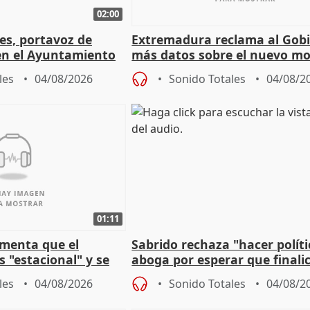
02:00
les, portavoz de
Extremadura reclama al Gob
en el Ayuntamiento
más datos sobre el nuevo mo
a política
financiación
les
04/08/2026
Sonido Totales
04/08/2
01:11
amenta que el
Sabrido rechaza "hacer políti
 "estacional" y se
aboga por esperar que finalic
cabar el verano
investigación del incendio
les
04/08/2026
Sonido Totales
04/08/2