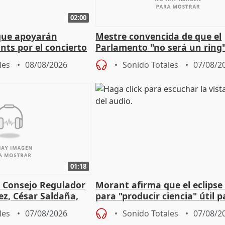
02:00
que apoyarán
Mestre convencida de que el
nts por el concierto
Parlamento "no será un ring"
 financiación
defiende "estabilidad" del pa
les
08/08/2026
Sonido Totales
07/08/2
Vox
01:18
l Consejo Regulador
Morant afirma que el eclipse 
ez, César Saldaña,
para "producir ciencia" útil p
ones
resto del mundo
les
07/08/2026
Sonido Totales
07/08/2