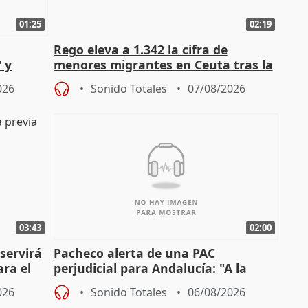
01:25
02:19
Rego eleva a 1.342 la cifra de
 y
menores migrantes en Ceuta tras la
cto con
entrada masiva
026
Sonido Totales
07/08/2026
03:43
02:00
servirá
Pacheco alerta de una PAC
ara el
perjudicial para Andalucía: "A la
agricultura hay que protegerla"
026
Sonido Totales
06/08/2026