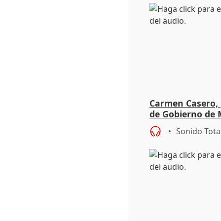
Carmen Casero, 
de Gobierno de M
de Pérez de Siles
Sonido Tota