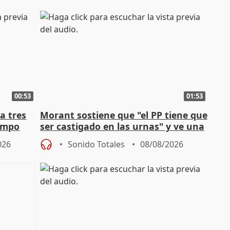
00:53
01:53
a tres
Morant sostiene que "el PP tiene que
campo
ser castigado en las urnas" y ve una
"pulsión de cambio"
026
Sonido Totales
08/08/2026