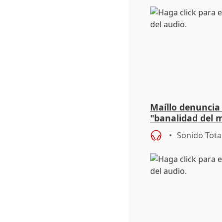
Maíllo denuncia 
"banalidad del m
asume todas sus
Sonido Tota