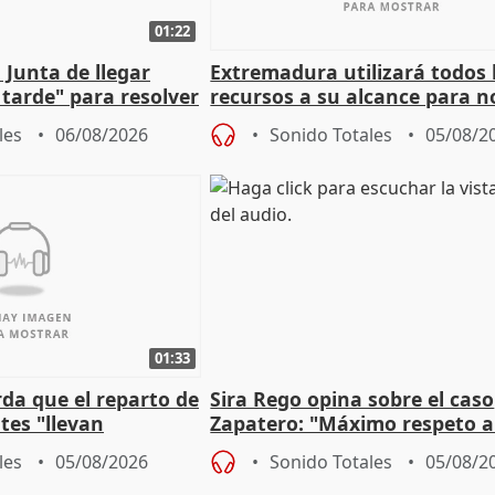
01:22
 Junta de llegar
Extremadura utilizará todos 
tarde" para resolver
recursos a su alcance para no
 Newcastle
más menores migrantes
les
06/08/2026
Sonido Totales
05/08/2
01:33
da que el reparto de
Sira Rego opina sobre el caso
es "llevan
Zapatero: "Máximo respeto a
obierno" central
proceso judicial"
les
05/08/2026
Sonido Totales
05/08/2