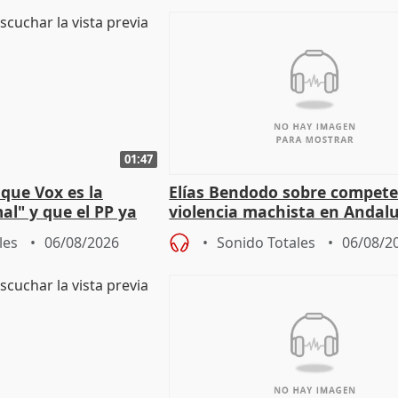
01:47
que Vox es la
Elías Bendodo sobre compete
al" y que el PP ya
violencia machista en Andalu
 tesis
les
06/08/2026
Sonido Totales
06/08/2