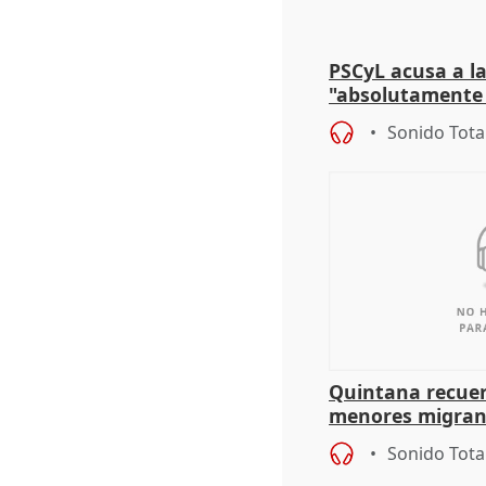
PSCyL acusa a la
"absolutamente 
problemas como
Sonido Tota
Quintana recuer
menores migrant
aportación del G
Sonido Tota