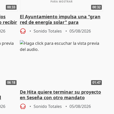
00:33
00:32
los
El Ayuntamiento impulsa una "gran
 recibir
red de energía solar" para
autoconsumo
026
Sonido Totales
05/08/2026
06:18
01:47
De Hita quiere terminar su proyecto
l
en Seseña con otro mandato
026
Sonido Totales
05/08/2026