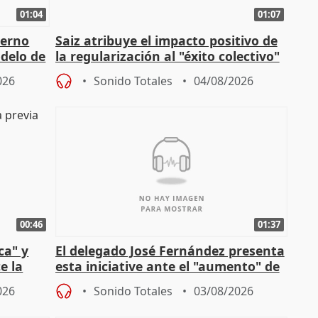
01:04
01:07
ierno
Saiz atribuye el impacto positivo de
delo de
la regularización al "éxito colectivo"
del Gobierno
026
Sonido Totales
04/08/2026
00:46
01:37
ca" y
El delegado José Fernández presenta
e la
esta iniciative ante el "aumento" de
personas sin hogar en Madri
026
Sonido Totales
03/08/2026