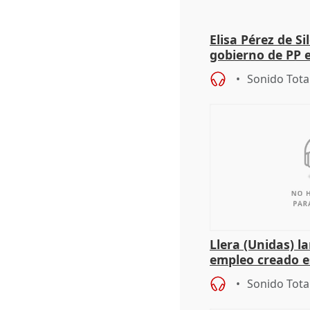
Elisa Pérez de Si
gobierno de PP 
de Málaga, deja l
Sonido Tota
Llera (Unidas) l
empleo creado es
"esfumará" al a
Sonido Tota