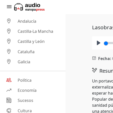
Andalucía
Lasobras
Castilla-La Mancha
Castilla y León
Play
Cataluña
Fecha:
Galicia
Resum
Política
Un portavo
externaliz
Economía
esperar ha
Popular de
Sucesos
sanidad pú
Cultura
una atenci