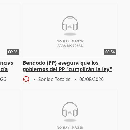
00:36
00:54
ncias
Bendodo (PP) asegura que los
cía
gobiernos del PP "cumplirán la ley"
sobre los menores migrantes
026
Sonido Totales
06/08/2026