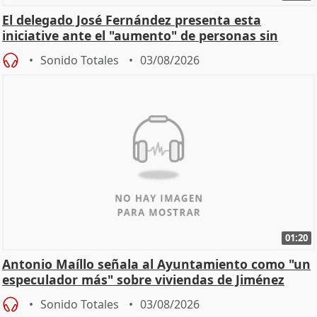
El delegado José Fernández presenta esta
iniciative ante el "aumento" de personas sin
hogar en Madri
Sonido Totales
03/08/2026
01:20
Antonio Maíllo señala al Ayuntamiento como "un
especulador más" sobre viviendas de Jiménez
Becerril
Sonido Totales
03/08/2026