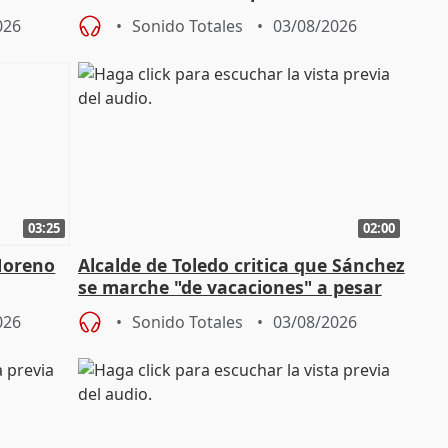
endas de
acoso del CEO de ADM
026
Sonido Totales
03/08/2026
03:25
02:00
Moreno
Alcalde de Toledo critica que Sánchez
se marche "de vacaciones" a pesar
n SMA
de la crisis migratoria
026
Sonido Totales
03/08/2026