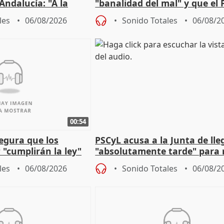
Andalucía: "A la
"banalidad del mal" y que el 
 que protegerla"
asume todas sus tesis
les
06/08/2026
Sonido Totales
06/08/2
00:54
egura que los
PSCyL acusa a la Junta de lle
 "cumplirán la ley"
"absolutamente tarde" para 
es migrantes
problemas como Newcastle
les
06/08/2026
Sonido Totales
06/08/2