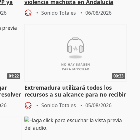
PP ya
violencia machista en Andalucía
026
Sonido Totales
06/08/2026
01:22
00:33
gar
Extremadura utilizará todos los
resolver
recursos a su alcance para no recibir
más menores migrantes
026
Sonido Totales
05/08/2026