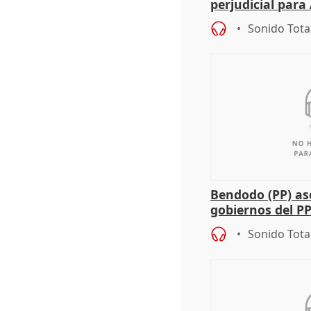
perjudicial para 
agricultura hay
Sonido Tota
Bendodo (PP) as
gobiernos del PP
sobre los menor
Sonido Tota