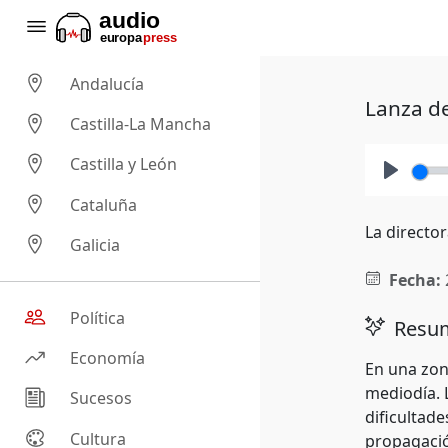
Andalucía
Lanza de
Castilla-La Mancha
Castilla y León
Play
Cataluña
La director
Galicia
Fecha:
Política
Resum
Economía
En una zon
mediodía. L
Sucesos
dificultad
Cultura
propagació