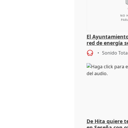
El Ayuntamiento
red de energía s
autoconsumo
Sonido Tota
De Hita quiere 
en Seseña con 