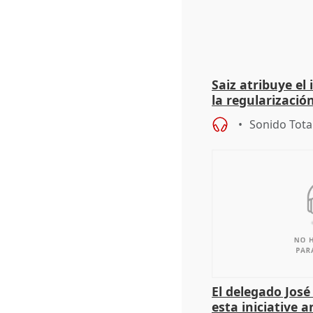
Saiz atribuye el
la regularización
del Gobierno
Sonido Tota
El delegado Jos
esta iniciative 