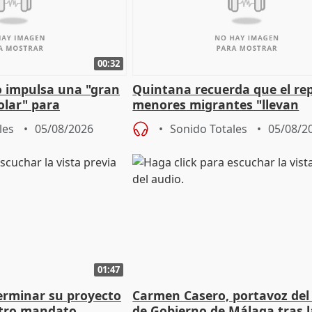
00:32
 impulsa una "gran
Quintana recuerda que el re
olar" para
menores migrantes "llevan
aportación del Gobierno" cen
les
05/08/2026
Sonido Totales
05/08/2
01:47
terminar su proyecto
Carmen Casero, portavoz del
otro mandato
de Gobierno de Málaga tras l