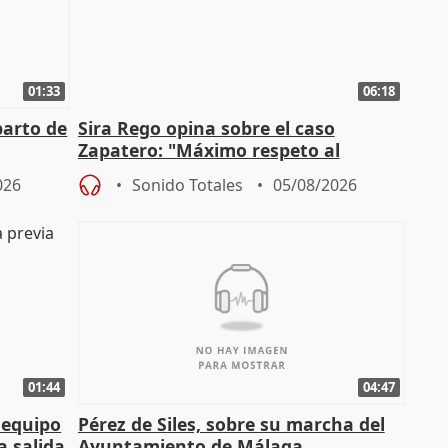
01:33
06:18
parto de
Sira Rego opina sobre el caso
Zapatero: "Máximo respeto al
tral
proceso judicial"
026
Sonido Totales
05/08/2026
01:44
04:47
 equipo
Pérez de Siles, sobre su marcha del
a salida
Ayuntamiento de Málaga