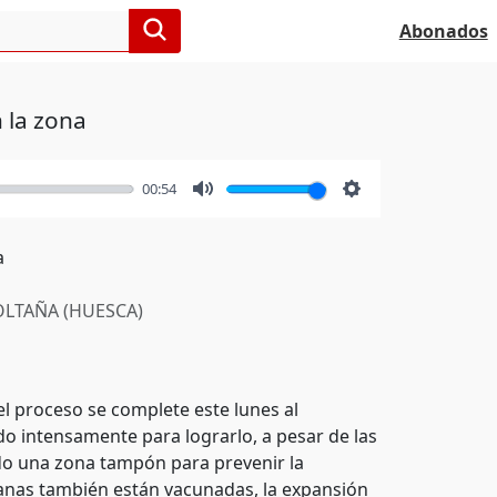
Abonados
 la zona
00:54
Mute
Settings
a
LTAÑA (HUESCA)
l proceso se complete este lunes al
ndo intensamente para lograrlo, a pesar de las
do una zona tampón para prevenir la
canas también están vacunadas, la expansión