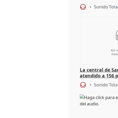
personas sin ho
Sonido Tota
La central de Sa
atendido a 156 
situación de ca
Sonido Tota
de Calor