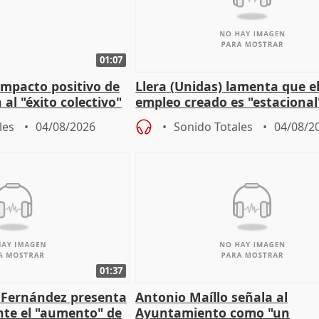
01:07
 impacto positivo de
Llera (Unidas) lamenta que e
 al "éxito colectivo"
empleo creado es "estacional
"esfumará" al acabar el vera
les
04/08/2026
Sonido Totales
04/08/2
01:37
é Fernández presenta
Antonio Maíllo señala al
ante el "aumento" de
Ayuntamiento como "un