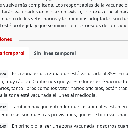
se vuelve más complicada. Los responsables de la vacunació
tarán vacunados en el plazo previsto, lo que es crucial par
onjunto de los veterinarios y las medidas adoptadas son f
esté protegida y que se minimicen los riesgos de contagio
ciones
ea temporal
Sin línea temporal
Esta zona es una zona que está vacunada al 85%. Emp
0:24
n, muy rápido. Confiemos que ya este lunes esté vacunado
arios, tanto libres como los veterinarios oficiales, están t
a la zona esté vacunada el lunes al mediodía.
También hay que entender que los animales están en p
0:32
eno, esas son nuestras previsiones, que esté todo vacunado
En principio, al ser una zona vacunada, nosotros cua
0:43