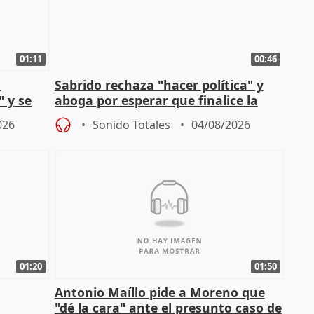
01:11
00:46
l
Sabrido rechaza "hacer política" y
" y se
aboga por esperar que finalice la
no
investigación del incendio
026
Sonido Totales
04/08/2026
01:20
01:50
Antonio Maíllo pide a Moreno que
"dé la cara" ante el presunto caso de