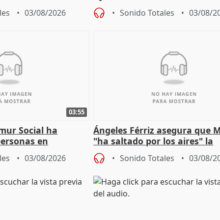
gar en Madri
especulador más" sobre vivi
les
03/08/2026
Sonido Totales
03/08/2
Jiménez Becerril
03:55
mur Social ha
Ángeles Férriz asegura que 
personas en
"ha saltado por los aires" la
lle durante Campaña
negociación tras acuerdo co
les
03/08/2026
Sonido Totales
03/08/2