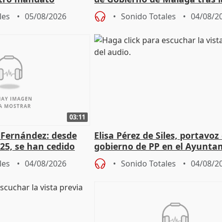
de Pérez de Siles
les
05/08/2026
Sonido Totales
04/08/2
03:11
é Fernández: desde
Elisa Pérez de Siles, portavoz
25, se han cedido
gobierno de PP en el Ayunta
r nacimiento
de Málaga, deja la política
les
04/08/2026
Sonido Totales
04/08/2