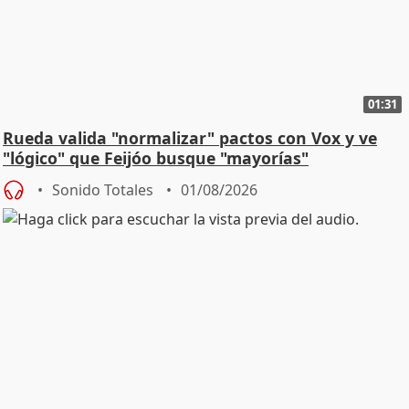
01:31
Rueda valida "normalizar" pactos con Vox y ve
"lógico" que Feijóo busque "mayorías"
Sonido Totales
01/08/2026