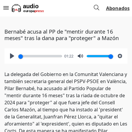
Abonados
Bernabé acusa al PP de "mentir durante 16
meses" tras la dana para "proteger" a Mazón
01:22
Play
Mute
Setti
La delegada del Gobierno en la Comunitat Valenciana y
también secretaria general del PSPV-PSOE en València,
Pilar Bernabé, ha acusado al Partido Popular de
"mentir durante 16 meses" tras la riada de octubre de
2024 para "proteger" al que fuera jefe del Consell
Carlos Mazón, al tiempo que ha instado al 'president'
de la Generalitat, Juanfran Pérez Llorca, a "quitar el
aforamiento" al 'expresident', quien es diputado en Les
Corts. De esta manera se ha manifestado Pilar