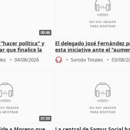
00:46
"hacer política" y
El delegado José Fernández 
r que finalice la
esta iniciative ante el "aume
l incendio
personas sin hogar en Madri
les
04/08/2026
Sonido Totales
03/08/2
01:50
pide a Moreno que
La central de Samur Social h