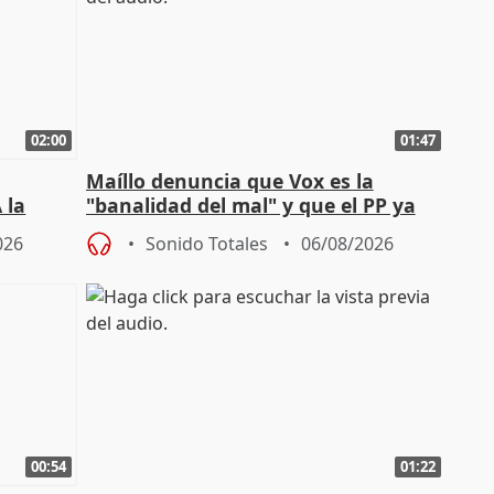
02:00
01:47
Maíllo denuncia que Vox es la
 la
"banalidad del mal" y que el PP ya
la"
asume todas sus tesis
026
Sonido Totales
06/08/2026
00:54
01:22