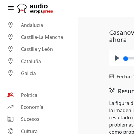
Andalucía
Casanova
Castilla-La Mancha
ahora
Castilla y León
Cataluña
Play
Galicia
Fecha:
Resum
Política
La figura d
Economía
la imagen i
resultado 
Sucesos
problemas 
Cultura
como proble