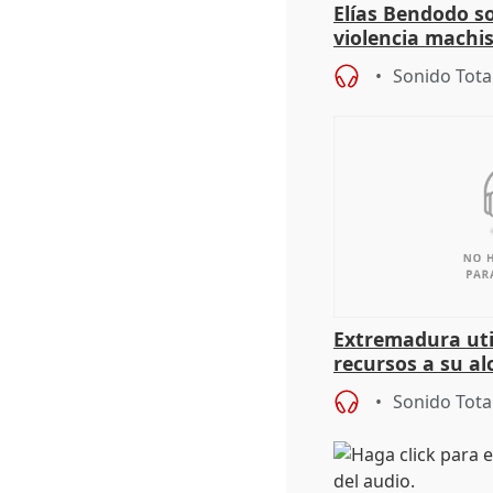
Elías Bendodo s
violencia machi
Sonido Tota
Extremadura util
recursos a su al
más menores mi
Sonido Tota