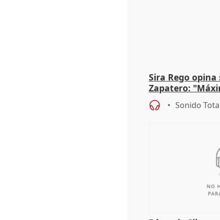
Sira Rego opina 
Zapatero: "Máxi
proceso judicial"
Sonido Tota