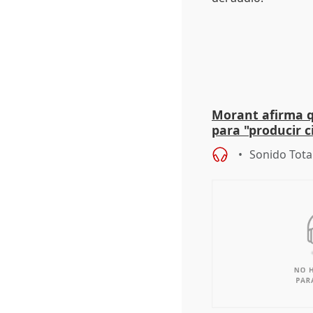
Morant afirma qu
para "producir ci
resto del mundo
Sonido Tota