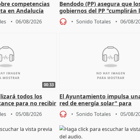
obre competencias
Bendodo (PP) asegura que lo
sta en Andalucía
gobiernos del PP "cumplirán l
sobre los menores migrantes
les
06/08/2026
Sonido Totales
06/08/2
00:33
izará todos los
El Ayuntamiento impulsa un
cance para no recibir
red de energía solar" para
grantes
autoconsumo
les
05/08/2026
Sonido Totales
05/08/2