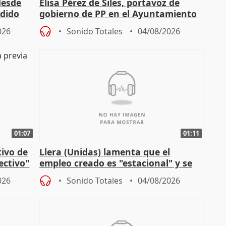
desde
Elisa Pérez de Siles, portavoz de
edido
gobierno de PP en el Ayuntamiento
de Málaga, deja la política
026
Sonido Totales
04/08/2026
01:07
01:11
tivo de
Llera (Unidas) lamenta que el
lectivo"
empleo creado es "estacional" y se
"esfumará" al acabar el verano
026
Sonido Totales
04/08/2026