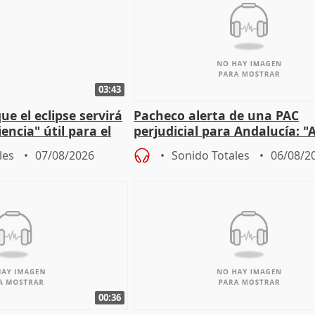
03:43
e el eclipse servirá
Pacheco alerta de una PAC
encia" útil para el
perjudicial para Andalucía: "A
agricultura hay que proteger
les
07/08/2026
Sonido Totales
06/08/2
00:36