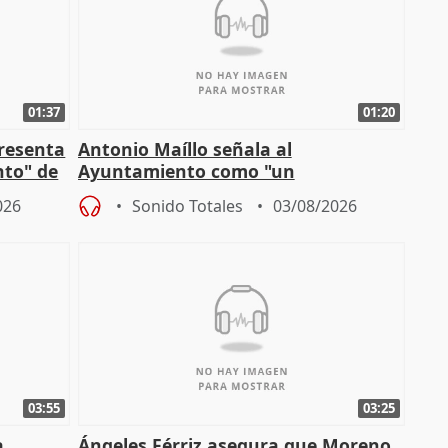
01:37
01:20
presenta
Antonio Maíllo señala al
nto" de
Ayuntamiento como "un
especulador más" sobre viviendas de
026
Sonido Totales
03/08/2026
Jiménez Becerril
03:55
03:25
a
Ángeles Férriz asegura que Moreno