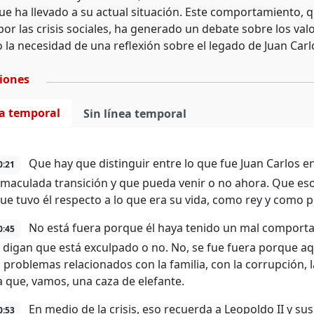
ue ha llevado a su actual situación. Este comportamiento, q
or las crisis sociales, ha generado un debate sobre los valo
 la necesidad de una reflexión sobre el legado de Juan Car
ciones
ea temporal
Sin línea temporal
Que hay que distinguir entre lo que fue Juan Carlos en
0:21
nmaculada transición y que pueda venir o no ahora. Que es
que tuvo él respecto a lo que era su vida, como rey y como 
No está fuera porque él haya tenido un mal comportam
0:45
 digan que está exculpado o no. No, se fue fuera porque aq
, problemas relacionados con la familia, con la corrupción, l
 que, vamos, una caza de elefante.
En medio de la crisis, eso recuerda a Leopoldo II y su
0:53