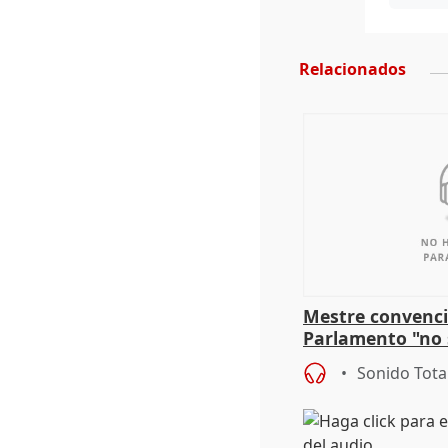
Relacionados
Mestre convenci
Parlamento "no 
defiende "estabi
Sonido Tota
Vox