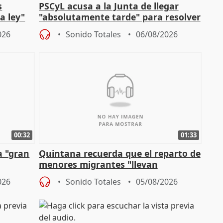
s
PSCyL acusa a la Junta de llegar
a ley"
"absolutamente tarde" para resolver
problemas como Newcastle
026
Sonido Totales
06/08/2026
00:32
01:33
a "gran
Quintana recuerda que el reparto de
menores migrantes "llevan
aportación del Gobierno" central
026
Sonido Totales
05/08/2026