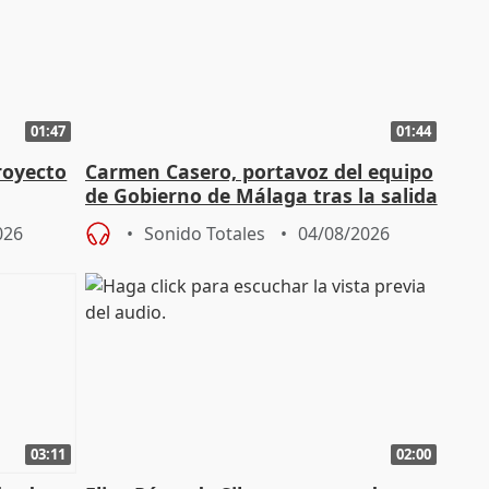
01:47
01:44
royecto
Carmen Casero, portavoz del equipo
de Gobierno de Málaga tras la salida
de Pérez de Siles
026
Sonido Totales
04/08/2026
03:11
02:00