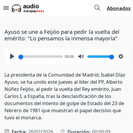
Abonados
Ayuso se une a Feijóo para pedir la vuelta del
emérito: "Lo pensamos la inmensa mayoría"
00:09
Play
Mute
Setti
La presidenta de la Comunidad de Madrid, Isabel Díaz
Ayuso, se ha unido este jueves al líder del PP, Alberto
Núñez Feijóo, al pedir la vuelta del Rey emérito, Juan
Carlos I, a España, tras la desclasificación de los
documentos del intento de golpe de Estado del 23 de
febrero de 1981 que muestran el papel decisivo que
tuvo el monarca.
Fecha:
26/02/2026
Duración:
00:00:09