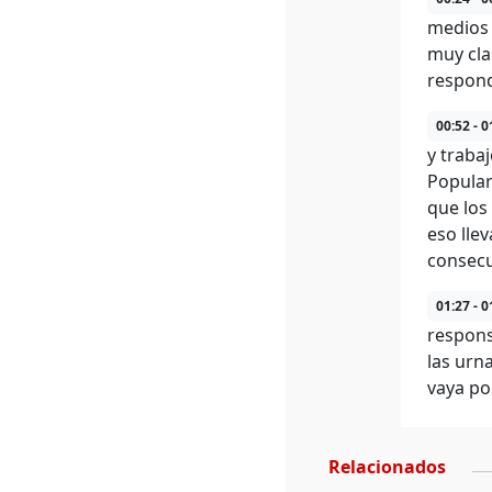
medios 
muy cla
respond
00:52 - 0
y traba
Popular
que los
eso lle
consecu
01:27 - 0
respons
las urn
vaya po
Relacionados