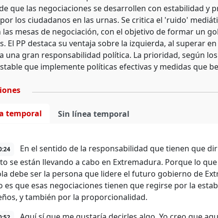
de que las negociaciones se desarrollen con estabilidad y p
por los ciudadanos en las urnas. Se critica el 'ruido' mediá
n las mesas de negociación, con el objetivo de formar un go
. El PP destaca su ventaja sobre la izquierda, al superar e
a una gran responsabilidad política. La prioridad, según los
stable que implemente políticas efectivas y medidas que b
ciones
ea temporal
Sin línea temporal
En el sentido de la responsabilidad que tienen que dir
0:24
 se están llevando a cabo en Extremadura. Porque lo que 
la debe ser la persona que lidere el futuro gobierno de E
o es que esas negociaciones tienen que regirse por la estabi
ños, y también por la proporcionalidad.
Aquí sí que me gustaría decirles algo. Yo creo que aq
0:52