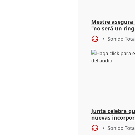
Mestre asegura 
"no será un ring
"estabilidad" de
Sonido Tota
Junta celebra q
nuevas incorpor
andaluz son muj
Sonido Tota