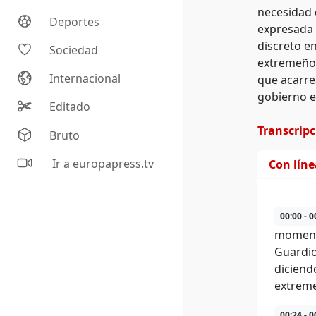
necesidad 
Deportes
expresada 
discreto e
Sociedad
extremeños
Internacional
que acarre
gobierno e
Editado
Transcrip
Bruto
Ir a europapress.tv
Con lín
00:00 - 0
momento
Guardio
diciend
extreme
00:24 - 0