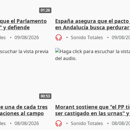
01:26
que el Parlamento
España asegura que el pacto
" y defiende
en Andalucía busca perdurar
l pacto con Vox
legislatura
les
09/08/2026
Sonido Totales
09/08/2
00:53
ue una de cada tres
Morant sostiene que "el PP t
aciones al campo
ser castigado en las urnas" 
eres jóvenes
"pulsión de cambio"
les
08/08/2026
Sonido Totales
08/08/2