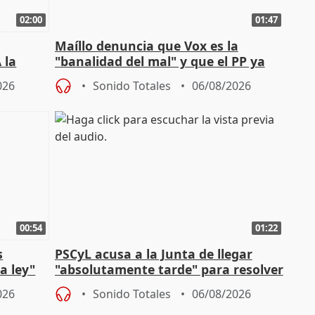
02:00
01:47
Maíllo denuncia que Vox es la
 la
"banalidad del mal" y que el PP ya
la"
asume todas sus tesis
026
Sonido Totales
06/08/2026
00:54
01:22
s
PSCyL acusa a la Junta de llegar
a ley"
"absolutamente tarde" para resolver
problemas como Newcastle
026
Sonido Totales
06/08/2026