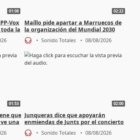
01:08
02:22
 PP-Vox
Maíllo pide apartar a Marruecos de
 toda la
la organización del Mundial 2030
026
Sonido Totales
08/08/2026
01:53
02:00
iene que
Junqueras dice que apoyarán
y ve una
enmiendas de Junts por el concierto
en el trámite de financiación
026
Sonido Totales
08/08/2026