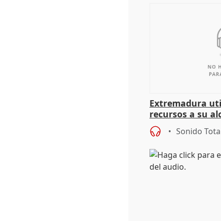
Extremadura util
recursos a su al
más menores mi
Sonido Tota