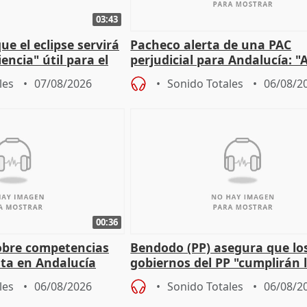
03:43
e el eclipse servirá
Pacheco alerta de una PAC
encia" útil para el
perjudicial para Andalucía: "A
agricultura hay que proteger
les
07/08/2026
Sonido Totales
06/08/2
00:36
obre competencias
Bendodo (PP) asegura que lo
sta en Andalucía
gobiernos del PP "cumplirán l
sobre los menores migrantes
les
06/08/2026
Sonido Totales
06/08/2