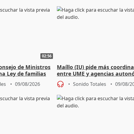
02:56
onsejo de Ministros
Maíllo (IU) pide más coordin
na Ley de familias
entre UME y agencias auton
les
09/08/2026
Sonido Totales
09/08/2