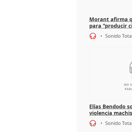
Morant afirma qu
para "producir ci
resto del mundo
Sonido Tota
Elías Bendodo s
violencia machi
Sonido Tota