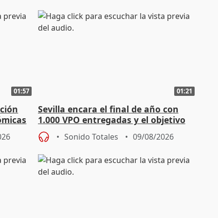
01:57
01:21
ación
Sevilla encara el final de año con
ómicas
1.000 VPO entregadas y el objetivo
de abaratar precios
026
Sonido Totales
09/08/2026