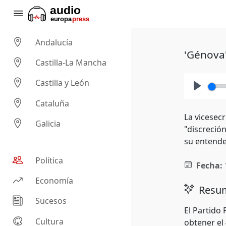
Andalucía
'Génova'
Castilla-La Mancha
Castilla y León
Play
Cataluña
La vicesecr
Galicia
"discreció
su entende
Política
Fecha:
Economía
Resum
Sucesos
El Partido
Cultura
obtener el 