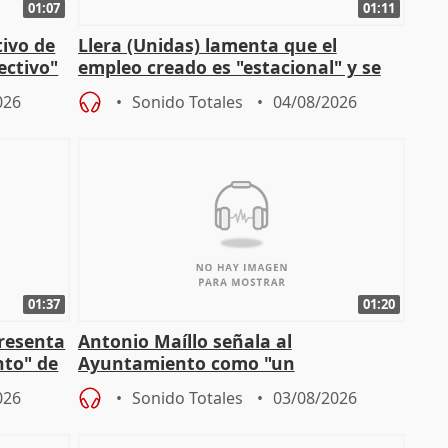
01:07
01:11
tivo de
Llera (Unidas) lamenta que el
lectivo"
empleo creado es "estacional" y se
"esfumará" al acabar el verano
026
Sonido Totales
04/08/2026
01:37
01:20
presenta
Antonio Maíllo señala al
nto" de
Ayuntamiento como "un
especulador más" sobre viviendas de
026
Sonido Totales
03/08/2026
Jiménez Becerril