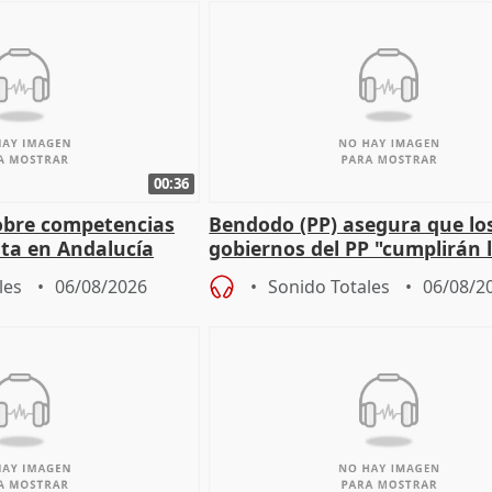
00:36
obre competencias
Bendodo (PP) asegura que lo
sta en Andalucía
gobiernos del PP "cumplirán l
sobre los menores migrantes
les
06/08/2026
Sonido Totales
06/08/2