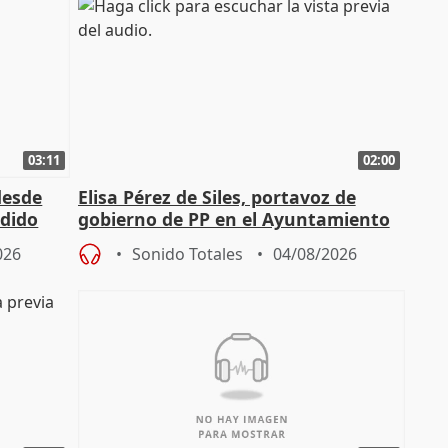
03:11
02:00
desde
Elisa Pérez de Siles, portavoz de
edido
gobierno de PP en el Ayuntamiento
de Málaga, deja la política
026
Sonido Totales
04/08/2026