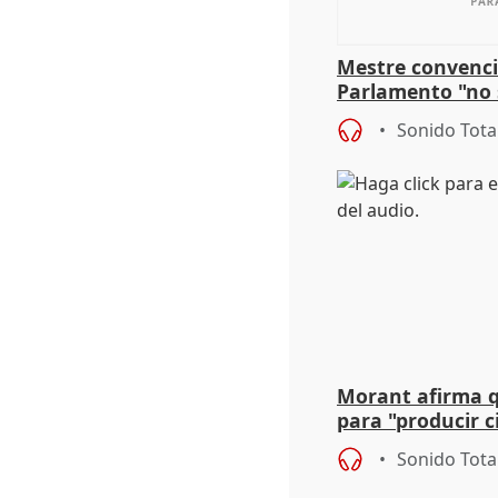
Mestre convenci
Parlamento "no 
defiende "estabi
Sonido Tota
Vox
Morant afirma qu
para "producir ci
resto del mundo
Sonido Tota