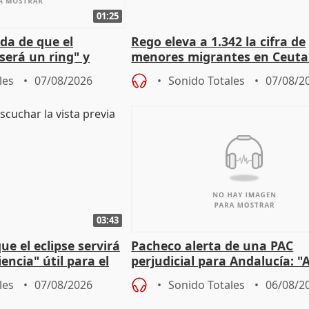
01:25
da de que el
Rego eleva a 1.342 la cifra de
será un ring" y
menores migrantes en Ceuta 
lidad" del pacto con
entrada masiva
les
07/08/2026
Sonido Totales
07/08/2
03:43
e el eclipse servirá
Pacheco alerta de una PAC
encia" útil para el
perjudicial para Andalucía: "A
agricultura hay que proteger
les
07/08/2026
Sonido Totales
06/08/2