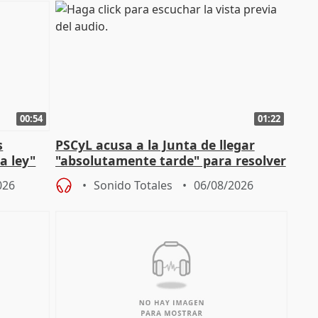
00:54
01:22
s
PSCyL acusa a la Junta de llegar
a ley"
"absolutamente tarde" para resolver
problemas como Newcastle
026
Sonido Totales
06/08/2026