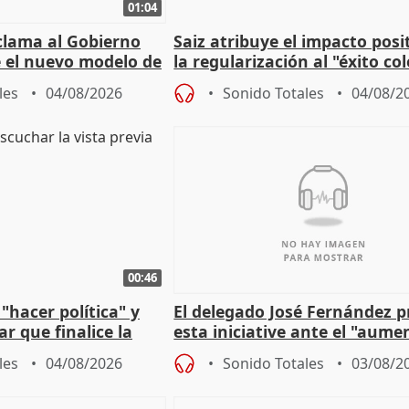
01:04
lama al Gobierno
Saiz atribuye el impacto posi
 el nuevo modelo de
la regularización al "éxito co
del Gobierno
les
04/08/2026
Sonido Totales
04/08/2
00:46
"hacer política" y
El delegado José Fernández 
r que finalice la
esta iniciative ante el "aume
l incendio
personas sin hogar en Madri
les
04/08/2026
Sonido Totales
03/08/2