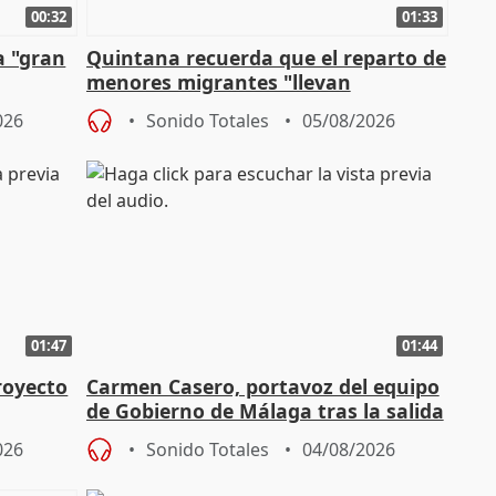
00:32
01:33
a "gran
Quintana recuerda que el reparto de
menores migrantes "llevan
aportación del Gobierno" central
026
Sonido Totales
05/08/2026
01:47
01:44
royecto
Carmen Casero, portavoz del equipo
de Gobierno de Málaga tras la salida
de Pérez de Siles
026
Sonido Totales
04/08/2026