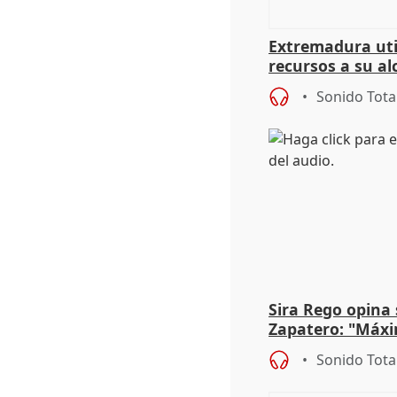
Extremadura util
recursos a su al
más menores mi
Sonido Tota
Sira Rego opina 
Zapatero: "Máxi
proceso judicial"
Sonido Tota