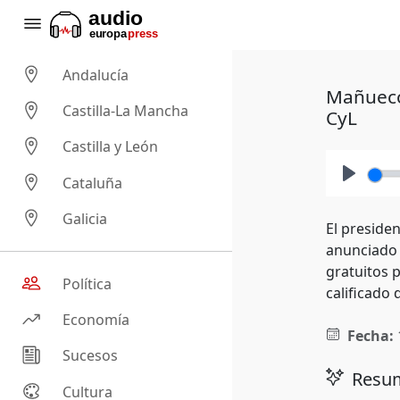
Andalucía
Mañueco
Castilla-La Mancha
CyL
Castilla y León
Cataluña
Play
Galicia
El preside
anunciado 
gratuitos 
Política
calificado 
Economía
Fecha:
Sucesos
Resum
Cultura