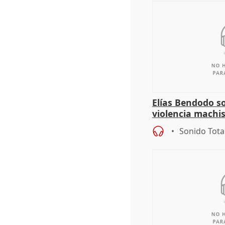
Elías Bendodo s
violencia machi
Sonido Tota