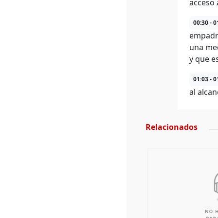
acceso 
00:30 - 0
empadro
una med
y que e
01:03 - 0
al alca
Relacionados