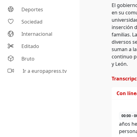
El gobiern
Deportes
en su comu
universidad
Sociedad
inserción 
Internacional
familias. L
diversos s
Editado
suman a la
continuo p
Bruto
y León.
Ir a europapress.tv
Transcrip
Con lín
00:00 - 0
años he
persona