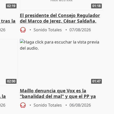
02:19
01:18
El presidente del Consejo Regulador
tras la
del Marco de Jerez, César Saldaña,
sobre exportaciones
026
Sonido Totales
07/08/2026
02:00
01:47
Maíllo denuncia que Vox es la
 la
"banalidad del mal" y que el PP ya
la"
asume todas sus tesis
026
Sonido Totales
06/08/2026