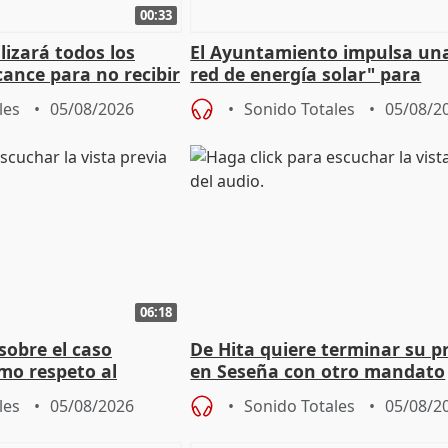
00:33
izará todos los
El Ayuntamiento impulsa un
cance para no recibir
red de energía solar" para
grantes
autoconsumo
les
05/08/2026
Sonido Totales
05/08/2
06:18
sobre el caso
De Hita quiere terminar su p
mo respeto al
en Seseña con otro mandato
les
05/08/2026
Sonido Totales
05/08/2