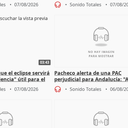
lidad" del pacto con
entrada masiva
les
07/08/2026
Sonido Totales
07/08/2
03:43
e el eclipse servirá
Pacheco alerta de una PAC
encia" útil para el
perjudicial para Andalucía: "A
agricultura hay que proteger
les
07/08/2026
Sonido Totales
06/08/2