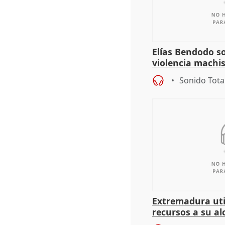
Elías Bendodo s
violencia machi
Sonido Tota
Extremadura util
recursos a su al
más menores mi