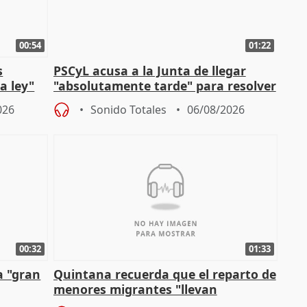
00:54
01:22
s
PSCyL acusa a la Junta de llegar
a ley"
"absolutamente tarde" para resolver
problemas como Newcastle
026
Sonido Totales
06/08/2026
00:32
01:33
a "gran
Quintana recuerda que el reparto de
menores migrantes "llevan
aportación del Gobierno" central