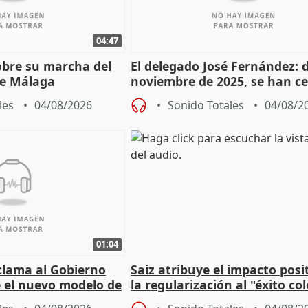
04:47
sobre su marcha del
El delegado José Fernández: 
e Málaga
noviembre de 2025, se han c
9.810 ayudas por nacimiento
les
04/08/2026
Sonido Totales
04/08/2
01:04
lama al Gobierno
Saiz atribuye el impacto posi
 el nuevo modelo de
la regularización al "éxito co
del Gobierno