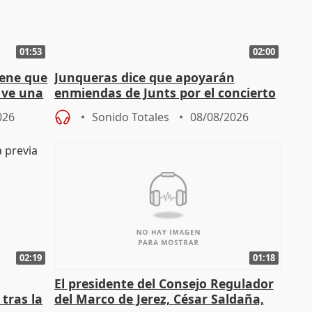
01:53
02:00
iene que
Junqueras dice que apoyarán
y ve una
enmiendas de Junts por el concierto
en el trámite de financiación
026
Sonido Totales
08/08/2026
02:19
01:18
El presidente del Consejo Regulador
tras la
del Marco de Jerez, César Saldaña,