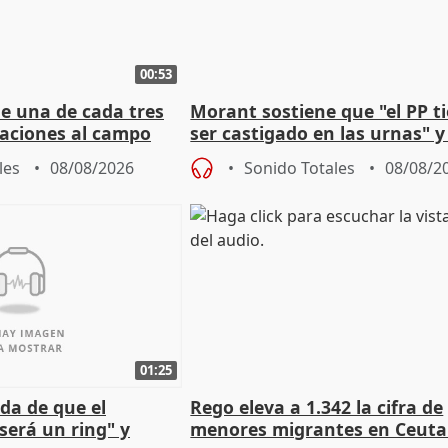
00:53
ue una de cada tres
Morant sostiene que "el PP t
aciones al campo
ser castigado en las urnas" 
eres jóvenes
"pulsión de cambio"
les
08/08/2026
Sonido Totales
08/08/2
01:25
da de que el
Rego eleva a 1.342 la cifra de
será un ring" y
menores migrantes en Ceuta 