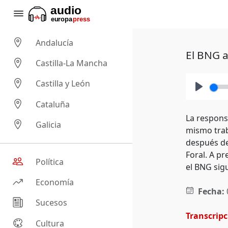
Andalucía
El BNG a
Castilla-La Mancha
Castilla y León
Play
Cataluña
La respons
Galicia
mismo traba
después de
Foral. A p
Política
el BNG sigu
Economía
Fecha:
Sucesos
Transcrip
Cultura