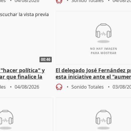
les
04/08/2026
Sonido Totales
04/08/2
00:46
"hacer política" y
El delegado José Fernández 
r que finalice la
esta iniciative ante el "aume
l incendio
personas sin hogar en Madri
les
04/08/2026
Sonido Totales
03/08/2