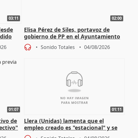
03:11
02:00
desde
Elisa Pérez de Siles, portavoz de
edido
gobierno de PP en el Ayuntamiento
de Málaga, deja la política
026
Sonido Totales
04/08/2026
01:07
01:11
tivo de
Llera (Unidas) lamenta que el
lectivo"
empleo creado es "estacional" y se
"esfumará" al acabar el verano