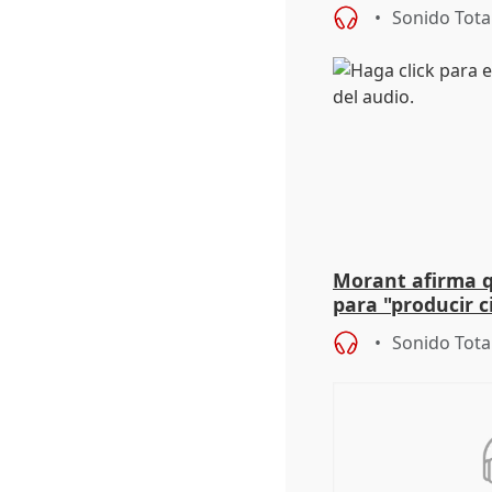
defiende "estabi
Sonido Tota
Vox
Morant afirma qu
para "producir ci
resto del mundo
Sonido Tota