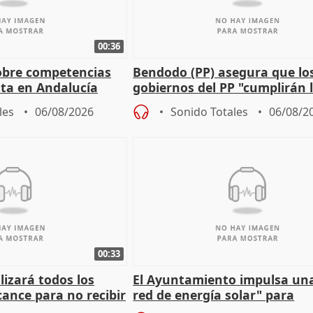
00:36
obre competencias
Bendodo (PP) asegura que lo
sta en Andalucía
gobiernos del PP "cumplirán l
sobre los menores migrantes
les
06/08/2026
Sonido Totales
06/08/2
00:33
izará todos los
El Ayuntamiento impulsa un
cance para no recibir
red de energía solar" para
grantes
autoconsumo