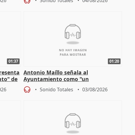
026
Sonido Totales
04/08/2026
01:37
01:20
presenta
Antonio Maíllo señala al
nto" de
Ayuntamiento como "un
especulador más" sobre viviendas de
026
Sonido Totales
03/08/2026
Jiménez Becerril