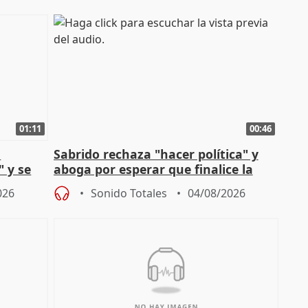
01:11
00:46
l
Sabrido rechaza "hacer política" y
" y se
aboga por esperar que finalice la
no
investigación del incendio
026
Sonido Totales
04/08/2026