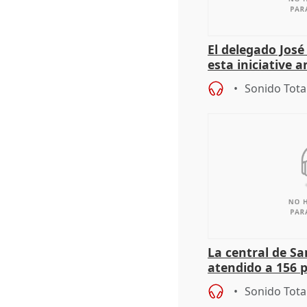
El delegado Jos
esta iniciative 
personas sin ho
Sonido Tota
La central de Sa
atendido a 156 
situación de ca
Sonido Tota
de Calor