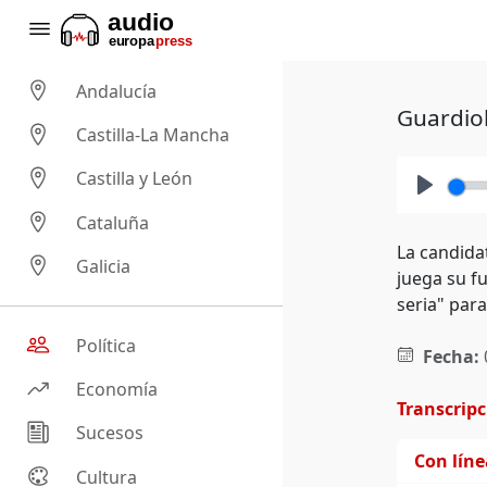
Andalucía
Guardiol
Castilla-La Mancha
Castilla y León
Play
Cataluña
La candida
Galicia
juega su f
seria" para
Política
Fecha:
Economía
Transcrip
Sucesos
Con lín
Cultura