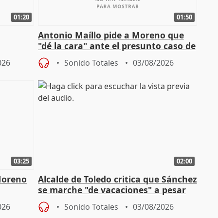
01:20
01:50
Antonio Maíllo pide a Moreno que
"dé la cara" ante el presunto caso de
endas de
acoso del CEO de ADM
026
Sonido Totales
03/08/2026
03:25
02:00
Moreno
Alcalde de Toledo critica que Sánchez
se marche "de vacaciones" a pesar
n SMA
de la crisis migratoria
026
Sonido Totales
03/08/2026