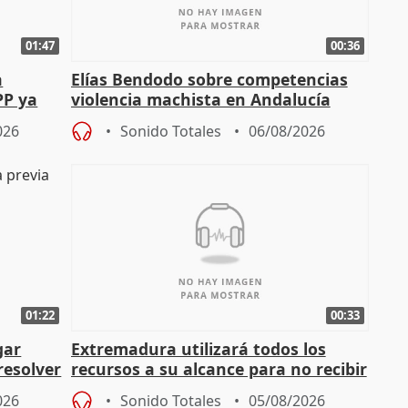
01:47
00:36
a
Elías Bendodo sobre competencias
PP ya
violencia machista en Andalucía
026
Sonido Totales
06/08/2026
01:22
00:33
gar
Extremadura utilizará todos los
resolver
recursos a su alcance para no recibir
más menores migrantes
026
Sonido Totales
05/08/2026