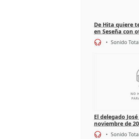
De Hita quiere 
en Seseña con 
Sonido Tota
El delegado Jos
noviembre de 20
9.810 ayudas po
Sonido Tota