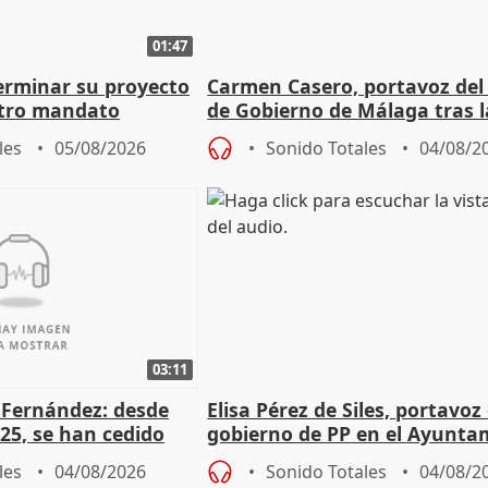
01:47
terminar su proyecto
Carmen Casero, portavoz del
otro mandato
de Gobierno de Málaga tras l
de Pérez de Siles
les
05/08/2026
Sonido Totales
04/08/2
03:11
é Fernández: desde
Elisa Pérez de Siles, portavoz
25, se han cedido
gobierno de PP en el Ayunta
r nacimiento
de Málaga, deja la política
les
04/08/2026
Sonido Totales
04/08/2