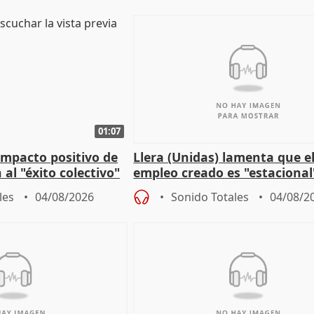
01:07
 impacto positivo de
Llera (Unidas) lamenta que e
 al "éxito colectivo"
empleo creado es "estacional
"esfumará" al acabar el vera
les
04/08/2026
Sonido Totales
04/08/2