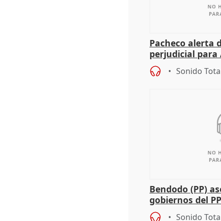
Pacheco alerta 
perjudicial para 
agricultura hay
Sonido Tota
Bendodo (PP) as
gobiernos del PP
sobre los menor
Sonido Tota