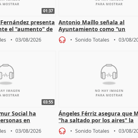
01:37
é Fernández presenta
Antonio Maíllo señala al
ante el "aumento" de
Ayuntamiento como "un
gar en Madri
especulador más" sobre vivi
les
03/08/2026
Sonido Totales
03/08/2
Jiménez Becerril
03:55
mur Social ha
Ángeles Férriz asegura que 
personas en
"ha saltado por los aires" la
lle durante Campaña
negociación tras acuerdo co
les
03/08/2026
Sonido Totales
03/08/2