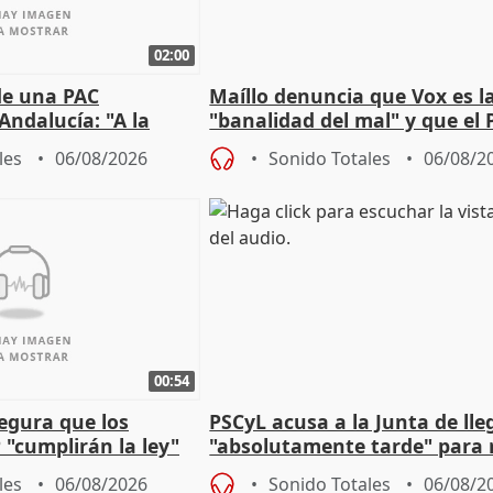
02:00
de una PAC
Maíllo denuncia que Vox es l
Andalucía: "A la
"banalidad del mal" y que el 
 que protegerla"
asume todas sus tesis
les
06/08/2026
Sonido Totales
06/08/2
00:54
egura que los
PSCyL acusa a la Junta de lle
 "cumplirán la ley"
"absolutamente tarde" para 
es migrantes
problemas como Newcastle
les
06/08/2026
Sonido Totales
06/08/2