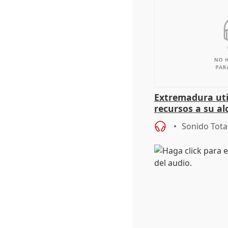
Extremadura util
recursos a su al
más menores mi
Sonido Tota