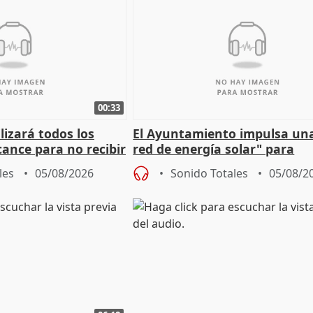
00:33
izará todos los
El Ayuntamiento impulsa un
cance para no recibir
red de energía solar" para
grantes
autoconsumo
les
05/08/2026
Sonido Totales
05/08/2