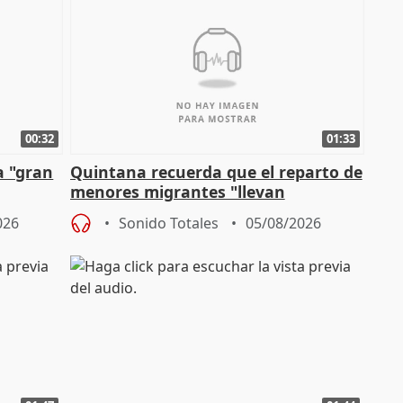
00:32
01:33
a "gran
Quintana recuerda que el reparto de
menores migrantes "llevan
aportación del Gobierno" central
026
Sonido Totales
05/08/2026