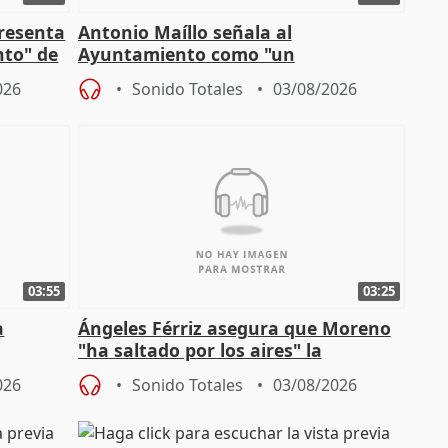
presenta
Antonio Maíllo señala al
nto" de
Ayuntamiento como "un
especulador más" sobre viviendas de
026
Sonido Totales
03/08/2026
Jiménez Becerril
03:55
03:25
a
Ángeles Férriz asegura que Moreno
"ha saltado por los aires" la
Campaña
negociación tras acuerdo con SMA
026
Sonido Totales
03/08/2026