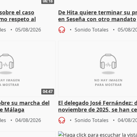
06:18
sobre el caso
De Hita quiere terminar su p
mo respeto al
en Seseña con otro mandato
les
05/08/2026
Sonido Totales
05/08/2
04:47
sobre su marcha del
El delegado José Fernández: 
e Málaga
noviembre de 2025, se han c
9.810 ayudas por nacimiento
les
04/08/2026
Sonido Totales
04/08/2