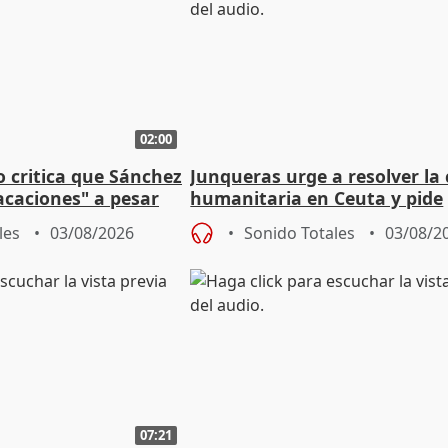
02:00
o critica que Sánchez
Junqueras urge a resolver la c
acaciones" a pesar
humanitaria en Ceuta y pide
atoria
responsabilidad a la UE
les
03/08/2026
Sonido Totales
03/08/2
07:21