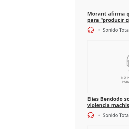
Morant afirma qu
para "producir ci
resto del mundo
Sonido Tota
Elías Bendodo s
violencia machi
Sonido Tota