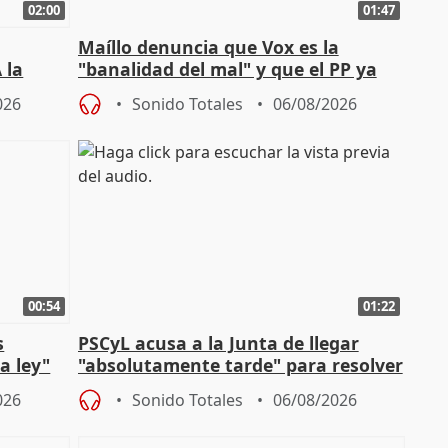
02:00
01:47
Maíllo denuncia que Vox es la
 la
"banalidad del mal" y que el PP ya
la"
asume todas sus tesis
026
Sonido Totales
06/08/2026
00:54
01:22
s
PSCyL acusa a la Junta de llegar
a ley"
"absolutamente tarde" para resolver
problemas como Newcastle
026
Sonido Totales
06/08/2026