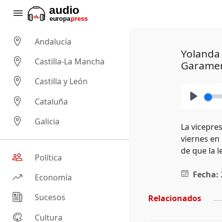
Andalucía
Yolanda 
Castilla-La Mancha
Garame
Castilla y León
Cataluña
Play
Galicia
La vicepre
viernes en 
de que la 
Política
Fecha:
Economía
Sucesos
Relacionados
Cultura