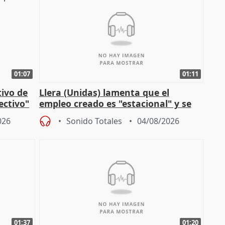
01:07
01:11
tivo de
Llera (Unidas) lamenta que el
lectivo"
empleo creado es "estacional" y se
"esfumará" al acabar el verano
026
Sonido Totales
04/08/2026
01:37
01:20