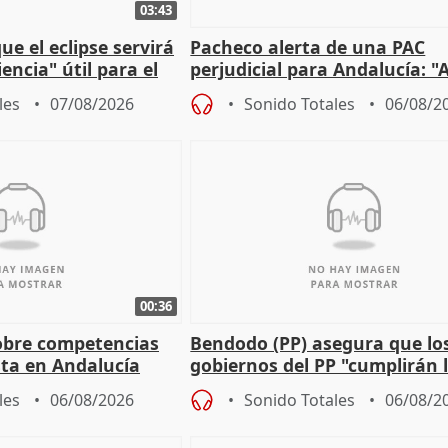
03:43
e el eclipse servirá
Pacheco alerta de una PAC
encia" útil para el
perjudicial para Andalucía: "A
agricultura hay que proteger
les
07/08/2026
Sonido Totales
06/08/2
00:36
obre competencias
Bendodo (PP) asegura que lo
sta en Andalucía
gobiernos del PP "cumplirán l
sobre los menores migrantes
les
06/08/2026
Sonido Totales
06/08/2