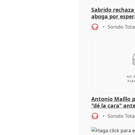
Sabrido rechaza 
aboga por espera
investigación de
Sonido Tota
Antonio Maíllo 
"dé la cara" ant
acoso del CEO 
Sonido Tota