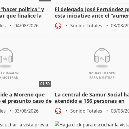
"hacer política" y
El delegado José Fernández 
r que finalice la
esta iniciative ante el "aume
l incendio
personas sin hogar en Madri
les
04/08/2026
Sonido Totales
03/08/2
01:50
pide a Moreno que
La central de Samur Social h
e el presunto caso de
atendido a 156 personas en
de ADM
situación de calle durante 
les
03/08/2026
Sonido Totales
03/08/2
de Calor