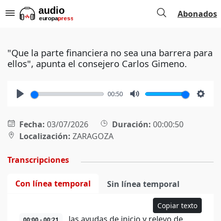
Abonados
"Que la parte financiera no sea una barrera para
ellos", apunta el consejero Carlos Gimeno.
00:50
Play
Mute
Setti
Fecha:
03/07/2026
Duración:
00:00:50
Localización:
ZARAGOZA
Transcripciones
Con línea temporal
Sin línea temporal
Copiar texto
las ayudas de inicio y relevo de
00:00 - 00:21