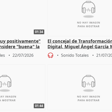
01:34
muy positivamente"
El concejal de Transformació
nsidere "buena" la
Digital, Miguel Ángel García
PFF
sobre la Ordenanza del Dato
les
22/07/2026
Sonido Totales
21/07/2
01:44