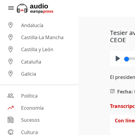
Andalucía
Tesier a
Castilla-La Mancha
CEOE
Castilla y León
Cataluña
Play
Galicia
El preside
Fecha:
Política
Transcrip
Economía
Sucesos
Con lín
Cultura