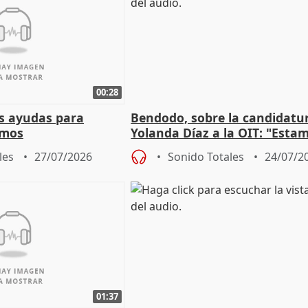
00:28
s ayudas para
Bendodo, sobre la candidatu
omos
Yolanda Díaz a la OIT: "Esta
un plan de evacuación"
les
27/07/2026
Sonido Totales
24/07/2
01:37