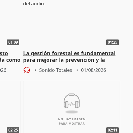
01:09
01:25
sto
La gestión forestal es fundamental
nda como
para mejorar la prevención y la
actuación frente a incendios
026
Sonido Totales
01/08/2026
02:25
02:11