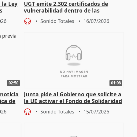
 la Ley
UGT emite 2.302 certificados de
s
vulnerabilidad dentro de las
const
solicitudes de regulación C-LM
026
Sonido Totales
16/07/2026
02:50
01:08
 noticia
Junta pide al Gobierno que solicite a
ica de
la UE activar el Fondo de Solidaridad
para afrontar daños del
026
Sonido Totales
15/07/2026