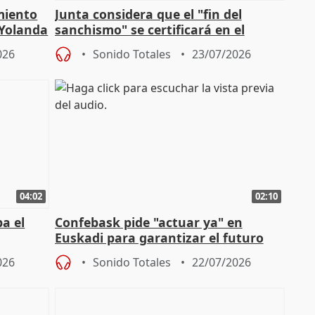
miento
Junta considera que el "fin del
 Yolanda
sanchismo" se certificará en el
Congreso con la "caída" del techo de
026
Sonido Totales
23/07/2026
04:02
02:10
a el
Confebask pide "actuar ya" en
Euskadi para garantizar el futuro
con un pacto de país
026
Sonido Totales
22/07/2026