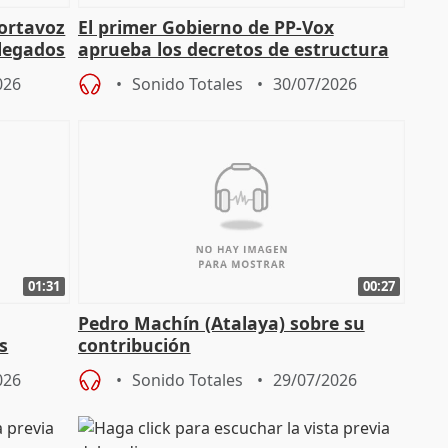
portavoz
El primer Gobierno de PP-Vox
elegados
aprueba los decretos de estructura
de sus consejerías
026
Sonido Totales
30/07/2026
01:31
00:27
Pedro Machín (Atalaya) sobre su
s
contribución
026
Sonido Totales
29/07/2026