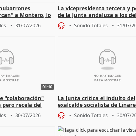
"nubarrones
La vicepresidenta tercera y 
ercan" a Montero, lo
de la Junta andaluza a los d
tar en el "ruido pe
territoriales en Málaga
les
31/07/2026
Sonido Totales
31/07/2
01:10
e "colaboración"
La Junta critica el indulto del
 pero recela del
exalcalde socialista de Linare
 de Sánchez
"condenado por corrupción"
les
30/07/2026
Sonido Totales
30/07/2