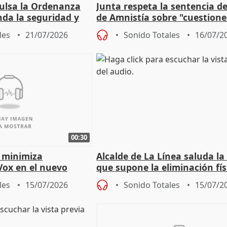
pulsa la Ordenanza
Junta respeta la sentencia de
nda la seguridad y
de Amnistía sobre "cuestione
e al control"
técnicas" que "no avalan la 
les
21/07/2026
Sonido Totales
16/07/2
00:30
 minimiza
Alcalde de La Línea saluda la
Vox en el nuevo
que supone la eliminación fís
mportante es que sea
la Verja de Gibraltar
les
15/07/2026
Sonido Totales
15/07/2