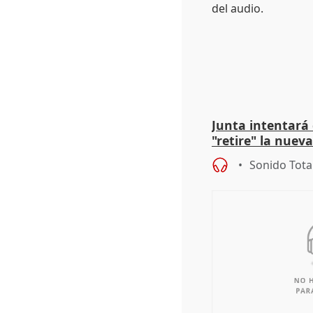
Junta intentará
"retire" la nuev
puede ser saqueo
Sonido Tota