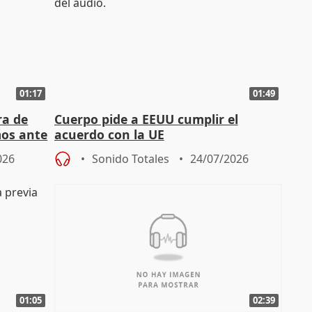
01:17
01:49
ra de
Cuerpo pide a EEUU cumplir el
mos ante
acuerdo con la UE
026
Sonido Totales
24/07/2026
01:05
02:39