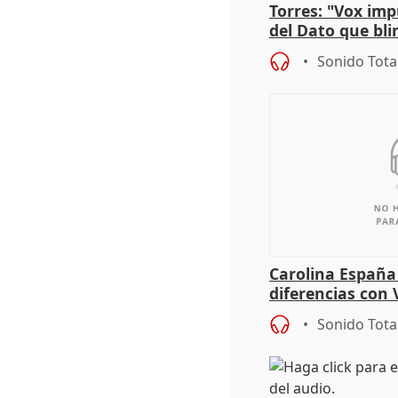
Torres: "Vox im
del Dato que bli
los derechos ant
Sonido Tota
Carolina España
diferencias con 
Gobierno: "Lo i
Sonido Tota
una leg