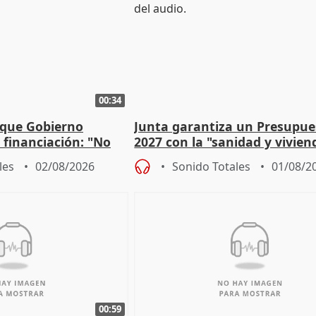
00:34
 que Gobierno
Junta garantiza un Presupue
a financiación: "No
2027 con la "sanidad y vivie
 a las arcas"
prioridades"
les
02/08/2026
Sonido Totales
01/08/2
00:59