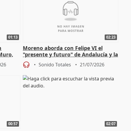
01:13
02:23
n
Moreno aborda con Felipe VI el
 Muro,
"presente y futuro" de Andalucía y la
preocupación por los incendios
026
Sonido Totales
21/07/2026
00:57
02:07