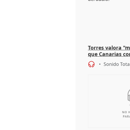
Torres valora "
que Canarias co
propuesta del C
Sonido Tota