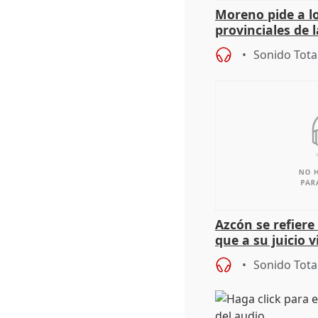
Moreno pide a l
provinciales de 
"determinación 
Sonido Tota
retos", diálog
Azcón se refier
que a su juicio 
Sonido Tota