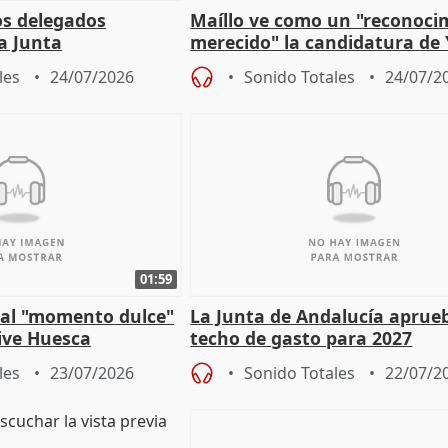
os delegados
Maíllo ve como un "reconoci
la Junta
merecido" la candidatura de
para afrontar los
Díaz a la OIT
les
24/07/2026
Sonido Totales
24/07/2
01:59
e al "momento dulce"
La Junta de Andalucía aprueb
vive Huesca
techo de gasto para 2027
les
23/07/2026
Sonido Totales
22/07/2