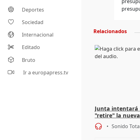
presupu
presupu
Deportes
Sociedad
Relacionados
Internacional
Editado
Bruto
Ir a europapress.tv
Junta intentará
"retire" la nuev
puede ser saqueo
Sonido Tota