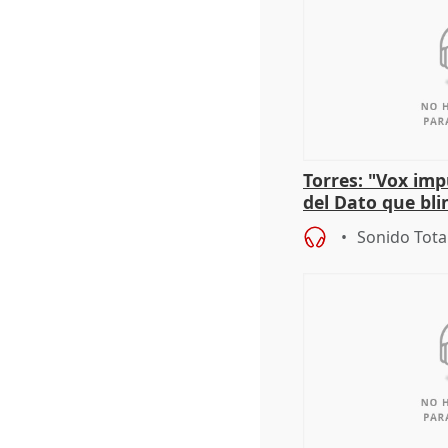
Torres: "Vox im
del Dato que bli
los derechos ant
Sonido Tota