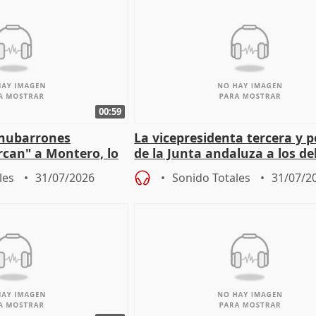
00:59
"nubarrones
La vicepresidenta tercera y 
ercan" a Montero, lo
de la Junta andaluza a los d
tar en el "ruido pe
territoriales en Málaga
les
31/07/2026
Sonido Totales
31/07/2