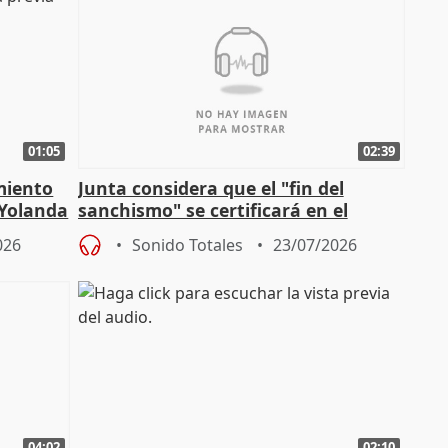
01:05
02:39
miento
Junta considera que el "fin del
 Yolanda
sanchismo" se certificará en el
Congreso con la "caída" del techo de
026
Sonido Totales
23/07/2026
04:02
02:10