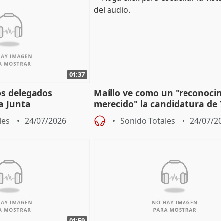
01:37
os delegados
Maíllo ve como un "reconoci
la Junta
merecido" la candidatura de
para afrontar los
Díaz a la OIT
les
24/07/2026
Sonido Totales
24/07/2
01:59