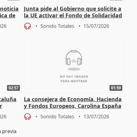
 noticia
Junta pide al Gobierno que solicite a
ica de
la UE activar el Fondo de Solidaridad
para afrontar daños del
026
Sonido Totales
15/07/2026
02:57
01:59
ataluña
La consejera de Economía, Hacienda
r
y Fondos Europeos, Carolina España
026
Sonido Totales
13/07/2026