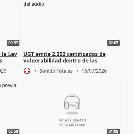
00:57
02:07
 la Ley
UGT emite 2.302 certificados de
s
vulnerabilidad dentro de las
const
solicitudes de regulación C-LM
026
Sonido Totales
16/07/2026
02:50
01:08