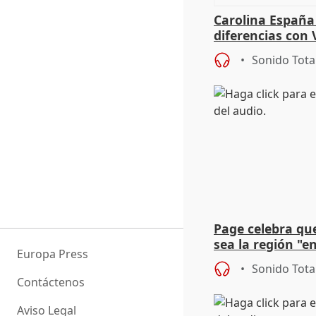
Carolina España
diferencias con 
Gobierno: "Lo i
Sonido Tota
una leg
Page celebra qu
sea la región "e
Europa Press
el empresariado
Sonido Tota
Contáctenos
Aviso Legal