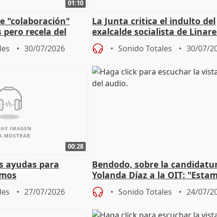
01:10
e "colaboración"
La Junta critica el indulto del
 pero recela del
exalcalde socialista de Linare
 de Sánchez
"condenado por corrupción"
les
30/07/2026
Sonido Totales
30/07/2
00:28
s ayudas para
Bendodo, sobre la candidatu
omos
Yolanda Díaz a la OIT: "Esta
un plan de evacuación"
les
27/07/2026
Sonido Totales
24/07/2