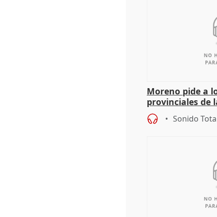
Moreno pide a l
provinciales de 
"determinación 
Sonido Tota
retos", diálog