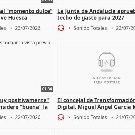
e al "momento dulce"
La Junta de Andalucía aprueb
vive Huesca
techo de gasto para 2027
les
23/07/2026
Sonido Totales
22/07/2
01:34
muy positivamente"
El concejal de Transformació
nsidere "buena" la
Digital, Miguel Ángel García
PFF
sobre la Ordenanza del Dato
les
22/07/2026
Sonido Totales
21/07/2