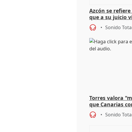
Azcón se refier
que a su juicio 
Sonido Tota
Torres valora "
que Canarias co
propuesta del C
Sonido Tota