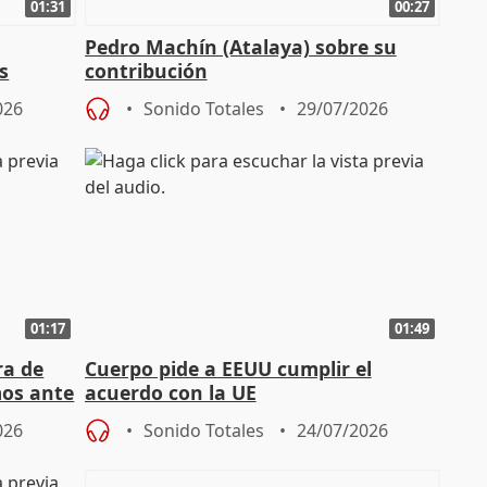
01:31
00:27
Pedro Machín (Atalaya) sobre su
s
contribución
026
Sonido Totales
29/07/2026
01:17
01:49
ra de
Cuerpo pide a EEUU cumplir el
mos ante
acuerdo con la UE
026
Sonido Totales
24/07/2026