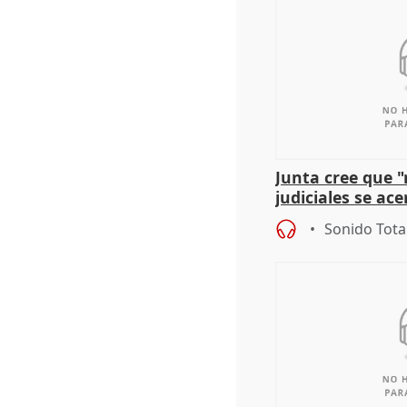
Junta cree que 
judiciales se ac
que la lleva a es
Sonido Tota