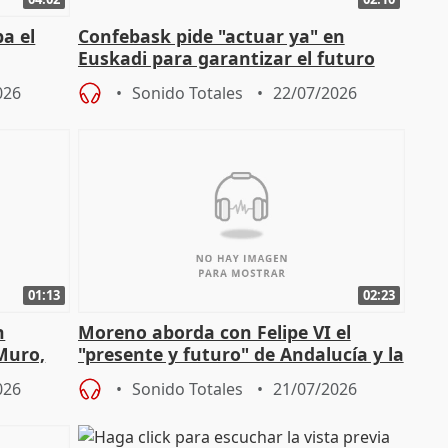
a el
Confebask pide "actuar ya" en
Euskadi para garantizar el futuro
con un pacto de país
026
Sonido Totales
22/07/2026
01:13
02:23
n
Moreno aborda con Felipe VI el
 Muro,
"presente y futuro" de Andalucía y la
preocupación por los incendios
026
Sonido Totales
21/07/2026