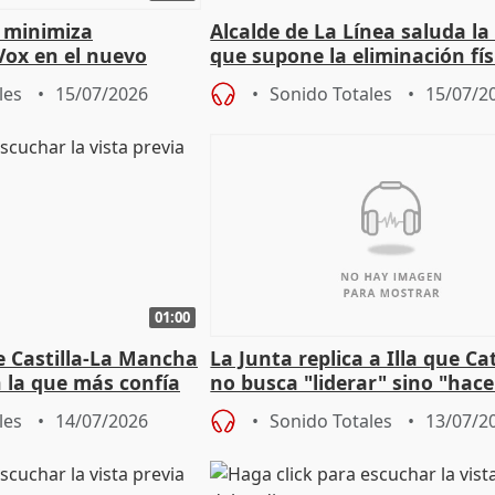
 minimiza
Alcalde de La Línea saluda la
Vox en el nuevo
que supone la eliminación fís
mportante es que sea
la Verja de Gibraltar
les
15/07/2026
Sonido Totales
15/07/2
01:00
e Castilla-La Mancha
La Junta replica a Illa que C
n la que más confía
no busca "liderar" sino "hace
"
trampa" con la financiación
les
14/07/2026
Sonido Totales
13/07/2