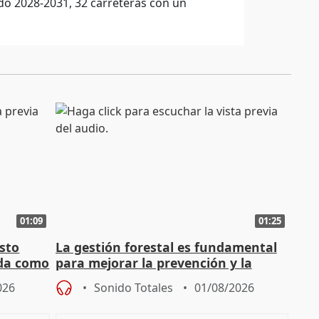
odo 2028-2031, 32 carreteras con un
01:09
01:25
sto
La gestión forestal es fundamental
nda como
para mejorar la prevención y la
actuación frente a incendios
026
Sonido Totales
01/08/2026