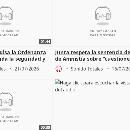
01:44
pulsa la Ordenanza
Junta respeta la sentencia de
nda la seguridad y
de Amnistía sobre "cuestione
e al control"
técnicas" que "no avalan la 
les
21/07/2026
Sonido Totales
16/07/2
00:30