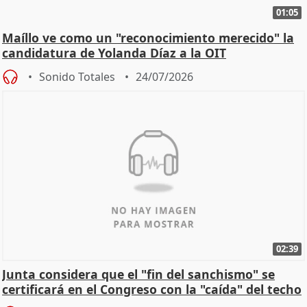
01:05
Maíllo ve como un "reconocimiento merecido" la
candidatura de Yolanda Díaz a la OIT
Sonido Totales
24/07/2026
02:39
Junta considera que el "fin del sanchismo" se
certificará en el Congreso con la "caída" del techo
de