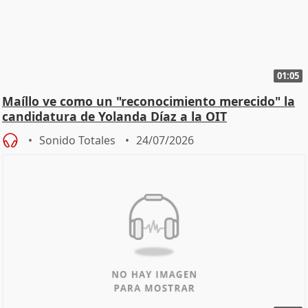
01:05
Maíllo ve como un "reconocimiento merecido" la
candidatura de Yolanda Díaz a la OIT
Sonido Totales
24/07/2026