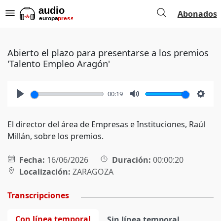
Abonados
Abierto el plazo para presentarse a los premios
'Talento Empleo Aragón'
00:19
Play
Mute
Setti
El director del área de Empresas e Instituciones, Raúl
Millán, sobre los premios.
Fecha:
16/06/2026
Duración:
00:00:20
Localización:
ZARAGOZA
Transcripciones
Con línea temporal
Sin línea temporal