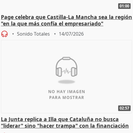
01:00
Page celebra que Castilla-La Mancha sea la región
"en la que más confía el empresariado"
Sonido Totales
14/07/2026
02:57
La Junta replica a Illa que Cataluña no busca
"liderar" sino "hacer trampa" con la financiación