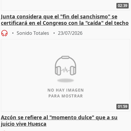
02:39
Junta considera que el "fin del sanchismo" se
certificará en el Congreso con la "caída" del techo
de
Sonido Totales
23/07/2026
01:59
Azcón se refiere al "momento dulce" que a su
juicio vive Huesca