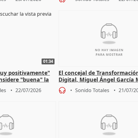
01:34
muy positivamente"
El concejal de Transformació
nsidere "buena" la
Digital, Miguel Ángel García
PFF
sobre la Ordenanza del Dato
les
22/07/2026
Sonido Totales
21/07/2