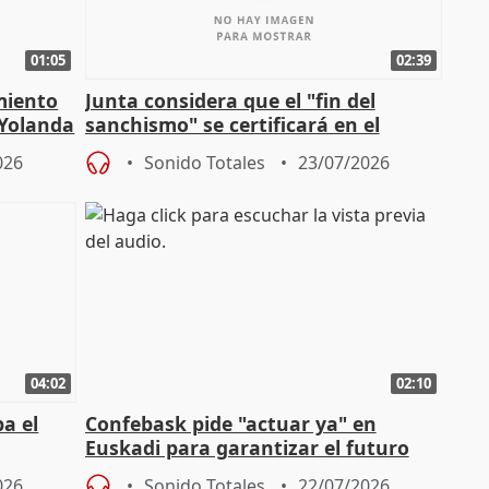
01:05
02:39
miento
Junta considera que el "fin del
 Yolanda
sanchismo" se certificará en el
Congreso con la "caída" del techo de
026
Sonido Totales
23/07/2026
04:02
02:10
a el
Confebask pide "actuar ya" en
Euskadi para garantizar el futuro
con un pacto de país
026
Sonido Totales
22/07/2026