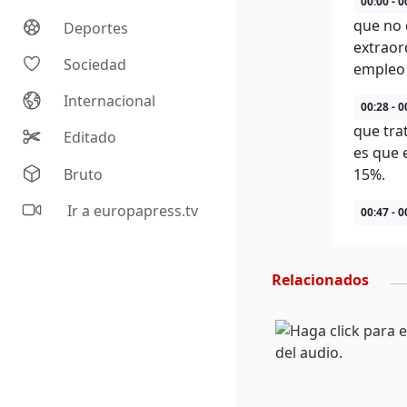
00:00 - 0
que no 
Deportes
extraor
Sociedad
empleo 
Internacional
00:28 - 0
que tra
Editado
es que 
Bruto
15%.
Ir a europapress.tv
00:47 - 0
Relacionados