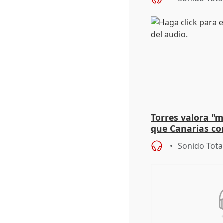
Torres valora "
que Canarias co
propuesta del C
Sonido Tota