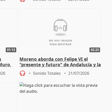
01:13
02:23
n
Moreno aborda con Felipe VI el
 Muro,
"presente y futuro" de Andalucía y la
preocupación por los incendios
026
Sonido Totales
21/07/2026