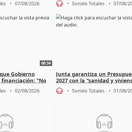
les
07/08/2026
Sonido Totales
07/08/2
00:34
 que Gobierno
Junta garantiza un Presupue
a financiación: "No
2027 con la "sanidad y vivie
 a las arcas"
prioridades"
les
02/08/2026
Sonido Totales
01/08/2