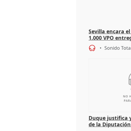
Sevilla encara el
1.000 VPO entreg
de abaratar pre
Sonido Tota
Duque justifica 
de la Diputació
del patrimonio