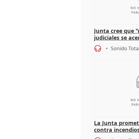
Junta cree que 
judiciales se ac
que la lleva a es
Sonido Tota
La Junta promet
contra incendios
pacto de Estado