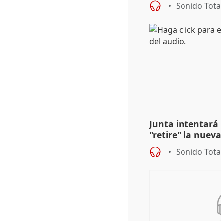
Sonido Tota
Junta intentará
"retire" la nuev
puede ser saqueo
Sonido Tota