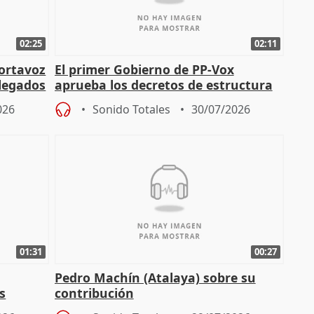
02:25
02:11
portavoz
El primer Gobierno de PP-Vox
elegados
aprueba los decretos de estructura
de sus consejerías
026
Sonido Totales
30/07/2026
01:31
00:27
Pedro Machín (Atalaya) sobre su
s
contribución