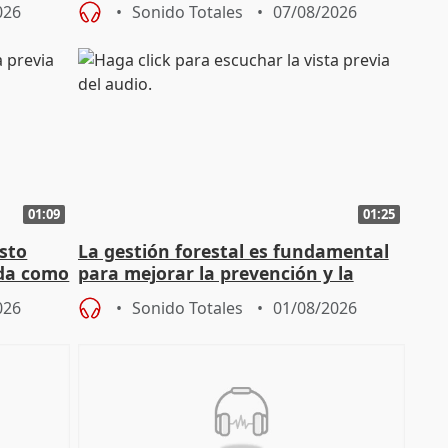
026
Sonido Totales
07/08/2026
01:09
01:25
sto
La gestión forestal es fundamental
nda como
para mejorar la prevención y la
actuación frente a incendios
026
Sonido Totales
01/08/2026