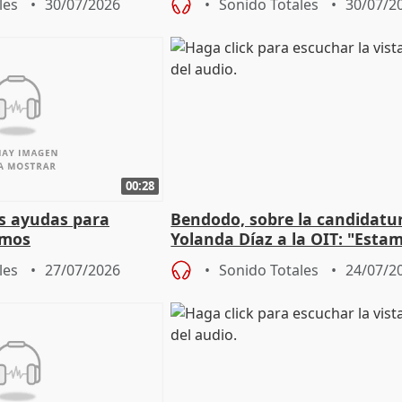
les
30/07/2026
Sonido Totales
30/07/2
00:28
s ayudas para
Bendodo, sobre la candidatu
omos
Yolanda Díaz a la OIT: "Esta
un plan de evacuación"
les
27/07/2026
Sonido Totales
24/07/2