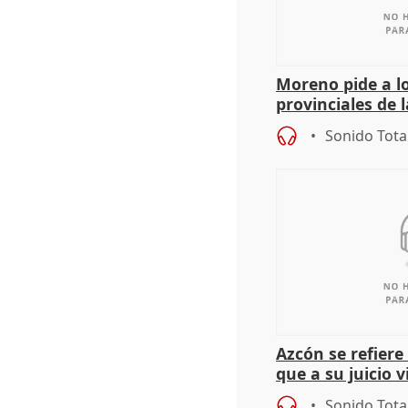
Moreno pide a l
provinciales de 
"determinación 
Sonido Tota
retos", diálog
Azcón se refier
que a su juicio 
Sonido Tota