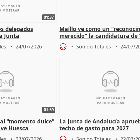
01:37
os delegados
Maíllo ve como un "reconoci
la Junta
merecido" la candidatura de
para afrontar los
Díaz a la OIT
les
24/07/2026
Sonido Totales
24/07/2
01:59
e al "momento dulce"
La Junta de Andalucía aprueb
vive Huesca
techo de gasto para 2027
les
23/07/2026
Sonido Totales
22/07/2