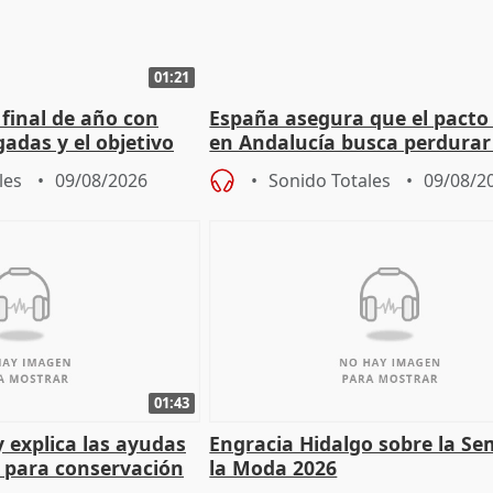
01:21
 final de año con
España asegura que el pacto
adas y el objetivo
en Andalucía busca perdurar
cios
legislatura
les
09/08/2026
Sonido Totales
09/08/2
01:43
y explica las ayudas
Engracia Hidalgo sobre la S
n para conservación
la Moda 2026