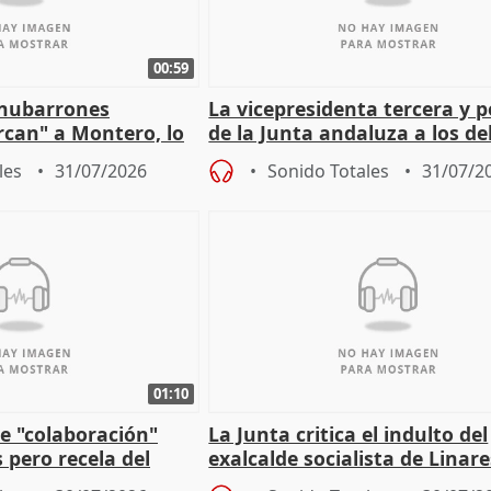
00:59
"nubarrones
La vicepresidenta tercera y 
ercan" a Montero, lo
de la Junta andaluza a los d
tar en el "ruido pe
territoriales en Málaga
les
31/07/2026
Sonido Totales
31/07/2
01:10
e "colaboración"
La Junta critica el indulto del
 pero recela del
exalcalde socialista de Linare
 de Sánchez
"condenado por corrupción"