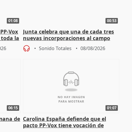
01:08
00:53
 PP-Vox
Junta celebra que una de cada tres
 toda la
nuevas incorporaciones al campo
andaluz son mujeres jóvenes
026
Sonido Totales
08/08/2026
06:15
01:07
emana de
Carolina España defiende que el
pacto PP-Vox tiene vocación de
"durar toda la legislatura"