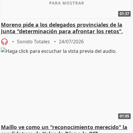
01:37
Moreno pide a los delegados provinciales de la
Junta "determinación para afrontar los retos",
diálog
Sonido Totales
24/07/2026
01:05
Maíllo ve como un "reconocimiento merecido" la