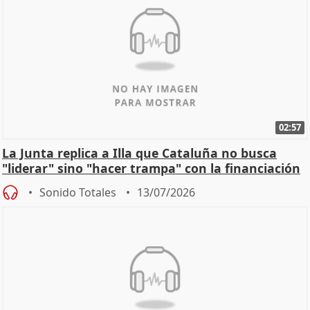
02:57
La Junta replica a Illa que Cataluña no busca
"liderar" sino "hacer trampa" con la financiación
Sonido Totales
13/07/2026