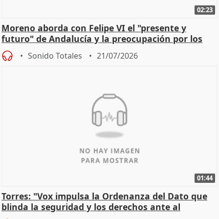
02:23
Moreno aborda con Felipe VI el "presente y
futuro" de Andalucía y la preocupación por los
incendios
Sonido Totales
21/07/2026
01:44
Torres: "Vox impulsa la Ordenanza del Dato que
blinda la seguridad y los derechos ante al
control"