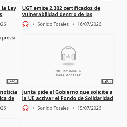
 la Ley
UGT emite 2.302 certificados de
s
vulnerabilidad dentro de las
const
solicitudes de regulación C-LM
026
Sonido Totales
16/07/2026
02:50
01:08
 noticia
Junta pide al Gobierno que solicite a
ica de
la UE activar el Fondo de Solidaridad
para afrontar daños del
026
Sonido Totales
15/07/2026