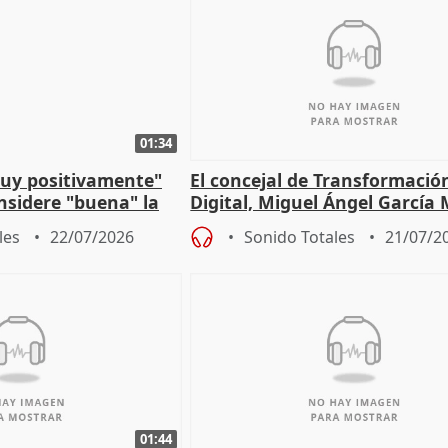
01:34
muy positivamente"
El concejal de Transformació
nsidere "buena" la
Digital, Miguel Ángel García
PFF
sobre la Ordenanza del Dato
les
22/07/2026
Sonido Totales
21/07/2
01:44