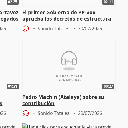
02:25
02:11
portavoz
El primer Gobierno de PP-Vox
elegados
aprueba los decretos de estructura
de sus consejerías
026
Sonido Totales
30/07/2026
01:31
00:27
Pedro Machín (Atalaya) sobre su
s
contribución
026
Sonido Totales
29/07/2026