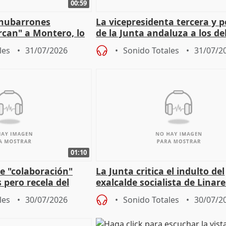
00:59
"nubarrones
La vicepresidenta tercera y 
ercan" a Montero, lo
de la Junta andaluza a los d
tar en el "ruido pe
territoriales en Málaga
les
31/07/2026
Sonido Totales
31/07/2
01:10
e "colaboración"
La Junta critica el indulto del
 pero recela del
exalcalde socialista de Linare
 de Sánchez
"condenado por corrupción"
les
30/07/2026
Sonido Totales
30/07/2