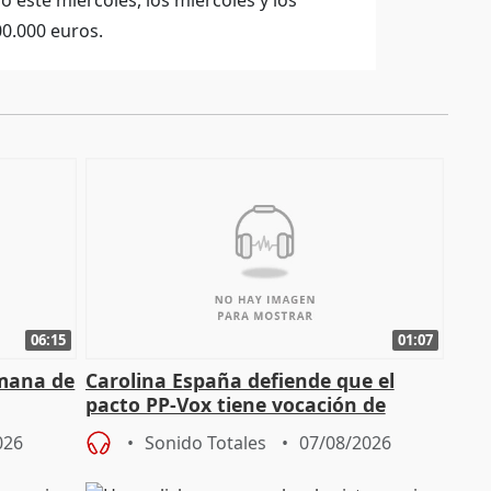
este miércoles, los miércoles y los
00.000 euros.
06:15
01:07
emana de
Carolina España defiende que el
pacto PP-Vox tiene vocación de
"durar toda la legislatura"
026
Sonido Totales
07/08/2026