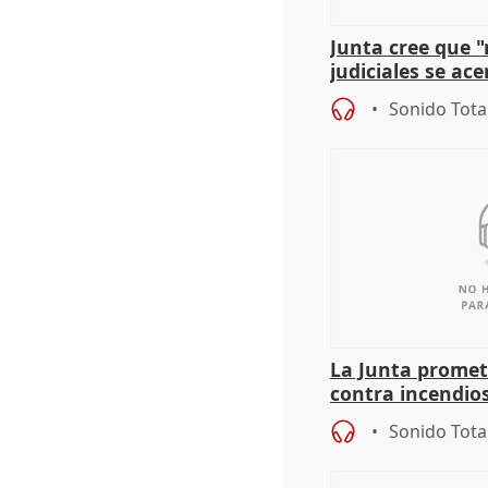
Junta cree que 
judiciales se ac
que la lleva a es
Sonido Tota
La Junta promet
contra incendios
pacto de Estado
Sonido Tota