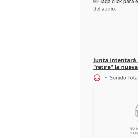
Junta intentará
"retire" la nuev
puede ser saqueo
Sonido Tota