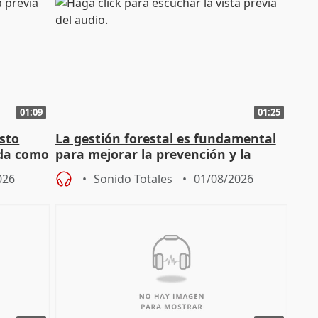
01:09
01:25
sto
La gestión forestal es fundamental
nda como
para mejorar la prevención y la
actuación frente a incendios
026
Sonido Totales
01/08/2026