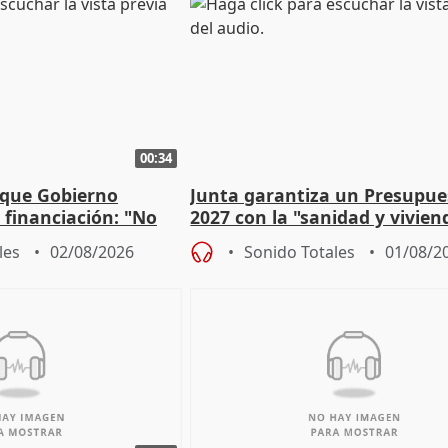
00:34
 que Gobierno
Junta garantiza un Presupue
a financiación: "No
2027 con la "sanidad y vivie
 a las arcas"
prioridades"
les
02/08/2026
Sonido Totales
01/08/2