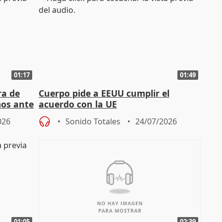
01:17
01:49
ra de
Cuerpo pide a EEUU cumplir el
mos ante
acuerdo con la UE
026
Sonido Totales
24/07/2026
01:05
02:39