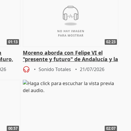
01:13
02:23
n
Moreno aborda con Felipe VI el
 Muro,
"presente y futuro" de Andalucía y la
preocupación por los incendios
026
Sonido Totales
21/07/2026
00:57
02:07