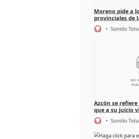
Moreno pide a l
provinciales de 
"determinación 
Sonido Tota
retos", diálog
Azcón se refier
que a su juicio 
Sonido Tota