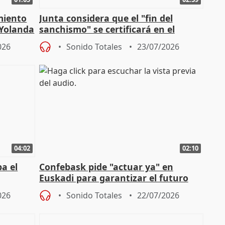
miento
Junta considera que el "fin del
 Yolanda
sanchismo" se certificará en el
Congreso con la "caída" del techo de
026
Sonido Totales
23/07/2026
04:02
02:10
a el
Confebask pide "actuar ya" en
Euskadi para garantizar el futuro
con un pacto de país
026
Sonido Totales
22/07/2026