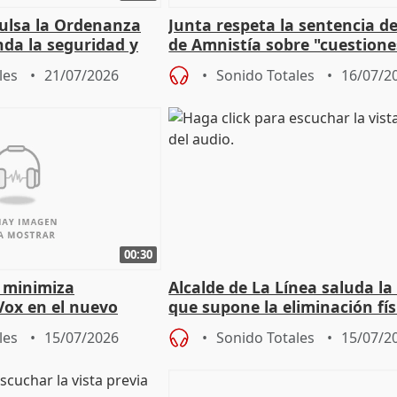
pulsa la Ordenanza
Junta respeta la sentencia de
nda la seguridad y
de Amnistía sobre "cuestione
e al control"
técnicas" que "no avalan la 
les
21/07/2026
Sonido Totales
16/07/2
00:30
 minimiza
Alcalde de La Línea saluda la
Vox en el nuevo
que supone la eliminación fís
mportante es que sea
la Verja de Gibraltar
les
15/07/2026
Sonido Totales
15/07/2