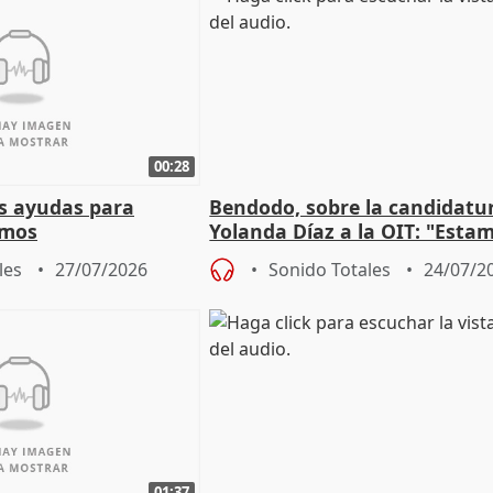
00:28
s ayudas para
Bendodo, sobre la candidatu
omos
Yolanda Díaz a la OIT: "Esta
un plan de evacuación"
les
27/07/2026
Sonido Totales
24/07/2
01:37