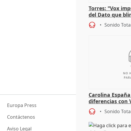
Torres: "Vox im
del Dato que bli
los derechos ant
Sonido Tota
Carolina España
diferencias con 
Europa Press
Gobierno: "Lo i
Sonido Tota
una leg
Contáctenos
Aviso Legal