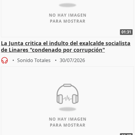
01:31
La Junta critica el indulto del exalcalde socialista
de Linares "condenado por corrupción"
Sonido Totales
30/07/2026