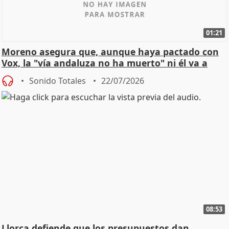
01:21
Moreno asegura que, aunque haya pactado con
Vox, la "vía andaluza no ha muerto" ni él va a
"cambiar"
Sonido Totales
22/07/2026
08:53
Llorca defiende que los presupuestos dan