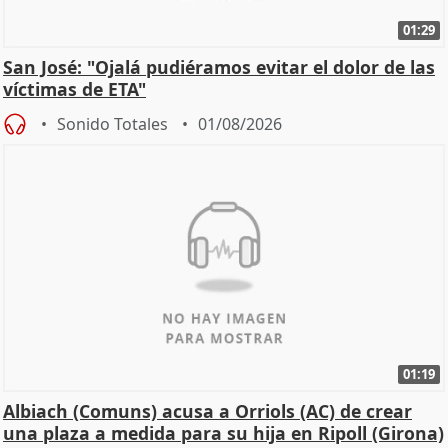
01:29
San José: "Ojalá pudiéramos evitar el dolor de las
víctimas de ETA"
Sonido Totales
01/08/2026
01:19
Albiach (Comuns) acusa a Orriols (AC) de crear
una plaza a medida para su hija en Ripoll (Girona)