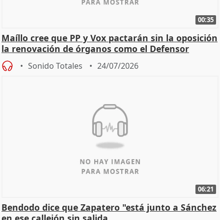
00:35
Maíllo cree que PP y Vox pactarán sin la oposición
la renovación de órganos como el Defensor
Sonido Totales
24/07/2026
06:21
Bendodo dice que Zapatero "está junto a Sánchez
en ese callejón sin salida