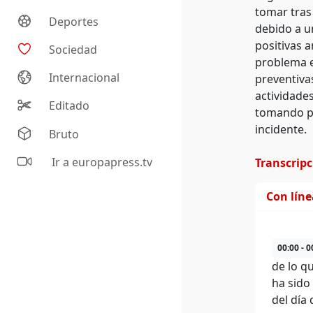
tomar tras
Deportes
debido a un
positivas 
Sociedad
problema e
Internacional
preventiva
actividades
Editado
tomando pr
incidente.
Bruto
Ir a europapress.tv
Transcrip
Con lín
00:00 - 0
de lo q
ha sido
del día