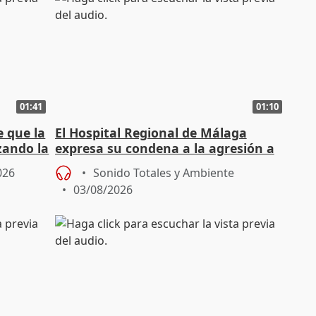
01:41
01:10
e que la
El Hospital Regional de Málaga
zando la
expresa su condena a la agresión a
dos enfermeras de Urgencias
026
Sonido Totales y Ambiente
03/08/2026