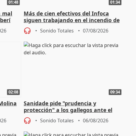
01:48
01:34
á mal
Más de cien efectivos del Infoca
berí
siguen trabajando en el incendio de
Niebla (Huelva)
026
Sonido Totales
07/08/2026
02:08
09:34
 Molina
Sanidade pide "prudencia y
protección" a los gallegos ante el
eclipse del 12 de agosto
026
Sonido Totales
06/08/2026