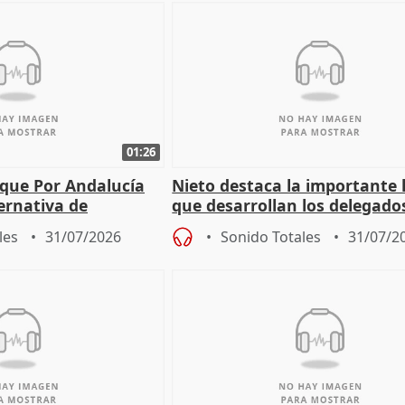
01:26
 que Por Andalucía
Nieto destaca la importante 
ernativa de
que desarrollan los delegado
 labor de oposición
territoriales de la Junta
les
31/07/2026
Sonido Totales
31/07/2