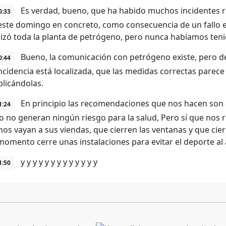
Es verdad, bueno, que ha habido muchos incidentes r
0:33
este domingo en concreto, como consecuencia de un fallo en
lizó toda la planta de petrógeno, pero nunca habíamos teni
Bueno, la comunicación con petrógeno existe, pero de
0:44
incidencia está localizada, que las medidas correctas pare
plicándolas.
En principio las recomendaciones que nos hacen son de
1:24
io no generan ningún riesgo para la salud, Pero sí que nos
inos vayan a sus viendas, que cierren las ventanas y que cie
momento cerre unas instalaciones para evitar el deporte al a
y y y y y y y y y y y y y
1:50