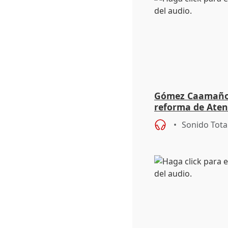
Gómez Caamaño r
reforma de Aten
reforzará la aut
Sonido Tota