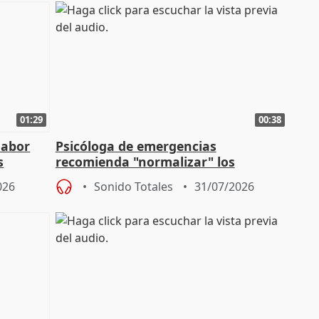
01:29
00:38
labor
Psicóloga de emergencias
s
recomienda "normalizar" los
síntomas tras sufrir un incendio
026
Sonido Totales
31/07/2026