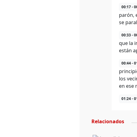
00:17 - 0
parón, 
se para
00:33 - 0
que la 
están a
00:44 - 0
princip
los vec
en ese 
01:24 - 0
Relacionados