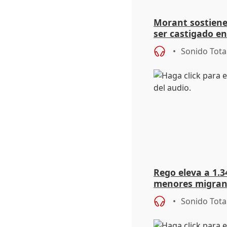
Morant sostiene 
ser castigado en
"pulsión de cam
Sonido Tota
Rego eleva a 1.34
menores migrant
entrada masiva
Sonido Tota