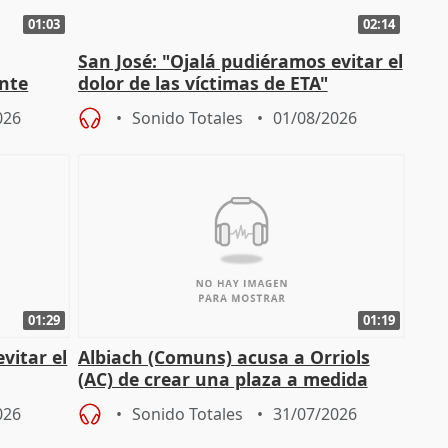
01:03
02:14
San José: "Ojalá pudiéramos evitar el
ante
dolor de las víctimas de ETA"
026
Sonido Totales
01/08/2026
01:29
01:19
vitar el
Albiach (Comuns) acusa a Orriols
(AC) de crear una plaza a medida
para su hija en Ripoll (Girona)
026
Sonido Totales
31/07/2026