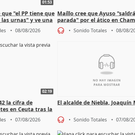
01:53
que "el PP tiene que
Maíllo cree que Ayuso "saldr
 las urnas" y ve una
parada" por el ático en Cham
bio"
les
08/08/2026
Sonido Totales
08/08/2
02:19
2 la cifra de
El alcalde de Niebla, Joaquín
es en Ceuta tras la
les
07/08/2026
Sonido Totales
07/08/2