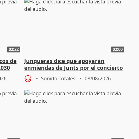
02:22
02:00
cos de
Junqueras dice que apoyarán
2030
enmiendas de Junts por el concierto
en el trámite de financiación
026
Sonido Totales
08/08/2026