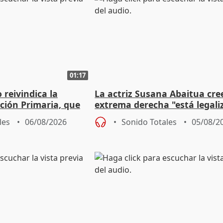
01:17
eivindica la
La actriz Susana Abaitua cre
ción Primaria, que
extrema derecha "está legali
ogestión
homofobia"
les
06/08/2026
Sonido Totales
05/08/2