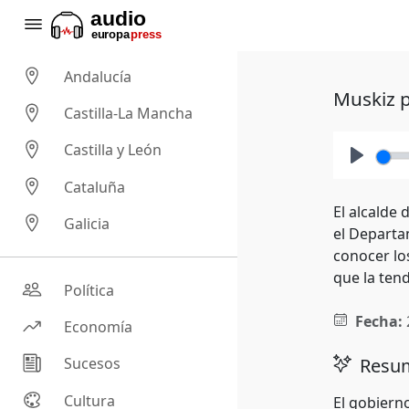
Andalucía
Muskiz p
Castilla-La Mancha
Castilla y León
Play
Cataluña
El alcalde
Galicia
el Departa
conocer lo
que la tend
Política
Fecha:
Economía
Resum
Sucesos
Cultura
El gobiern