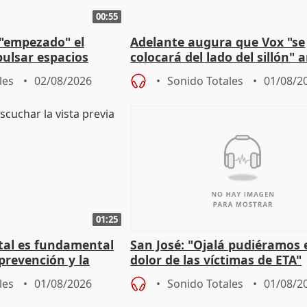
00:55
 "empezado" el
Adelante augura que Vox "se
ulsar espacios
colocará del lado del sillón" 
as municipales
iniciativas de la oposición
les
02/08/2026
Sonido Totales
01/08/2
01:25
stal es fundamental
San José: "Ojalá pudiéramos e
prevención y la
dolor de las víctimas de ETA"
 a incendios
les
01/08/2026
Sonido Totales
01/08/2