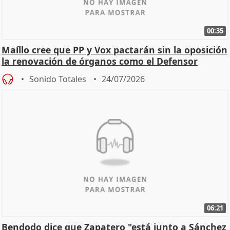
00:35
Maíllo cree que PP y Vox pactarán sin la oposición
la renovación de órganos como el Defensor
Sonido Totales
24/07/2026
06:21
Bendodo dice que Zapatero "está junto a Sánchez