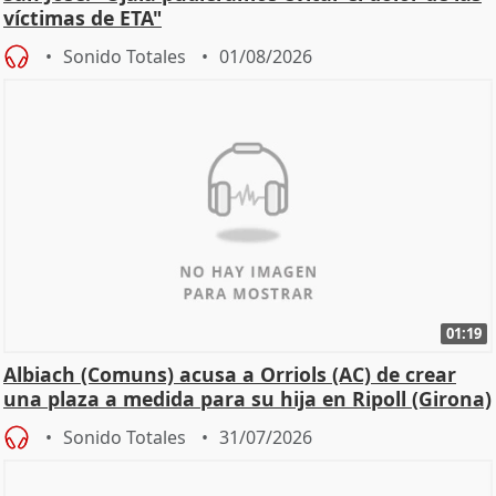
víctimas de ETA"
Sonido Totales
01/08/2026
01:19
Albiach (Comuns) acusa a Orriols (AC) de crear
una plaza a medida para su hija en Ripoll (Girona)
Sonido Totales
31/07/2026