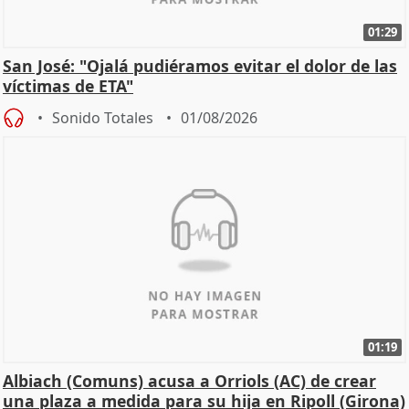
01:29
San José: "Ojalá pudiéramos evitar el dolor de las
víctimas de ETA"
Sonido Totales
01/08/2026
01:19
Albiach (Comuns) acusa a Orriols (AC) de crear
una plaza a medida para su hija en Ripoll (Girona)