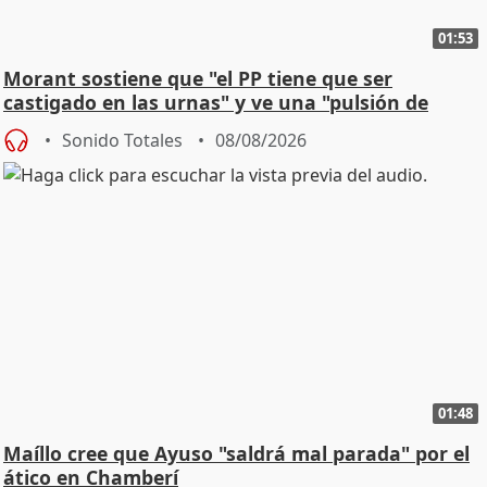
01:53
Morant sostiene que "el PP tiene que ser
castigado en las urnas" y ve una "pulsión de
cambio"
Sonido Totales
08/08/2026
01:48
Maíllo cree que Ayuso "saldrá mal parada" por el
ático en Chamberí