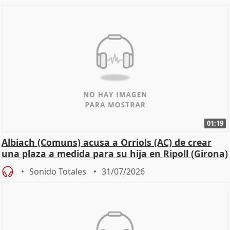
01:19
Albiach (Comuns) acusa a Orriols (AC) de crear
una plaza a medida para su hija en Ripoll (Girona)
Sonido Totales
31/07/2026