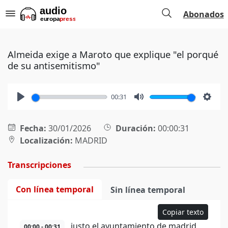
Abonados
Almeida exige a Maroto que explique "el porqué
de su antisemitismo"
00:31
Play
Mute
Setti
Fecha:
30/01/2026
Duración:
00:00:31
Localización:
MADRID
Transcripciones
Con línea temporal
Sin línea temporal
Copiar texto
justo el ayuntamiento de madrid
00:00 - 00:31