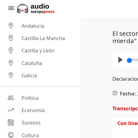
Andalucía
El secto
Castilla-La Mancha
mierda"
Castilla y León
Cataluña
Play
Galicia
Declaracio
Fecha:
Política
Transcrip
Economía
Sucesos
Con lín
Cultura