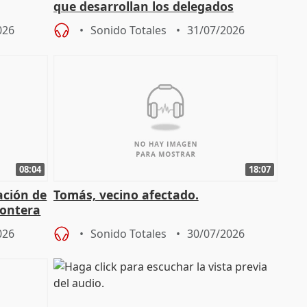
que desarrollan los delegados
osición
territoriales de la Junta
026
Sonido Totales
31/07/2026
08:04
18:07
ación de
Tomás, vecino afectado.
rontera
026
Sonido Totales
30/07/2026