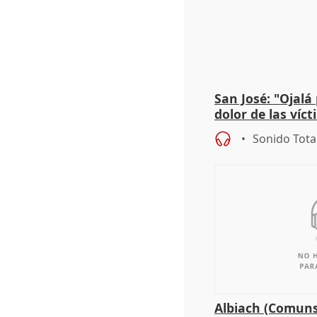
San José: "Ojalá
dolor de las víc
Sonido Tota
Albiach (Comuns