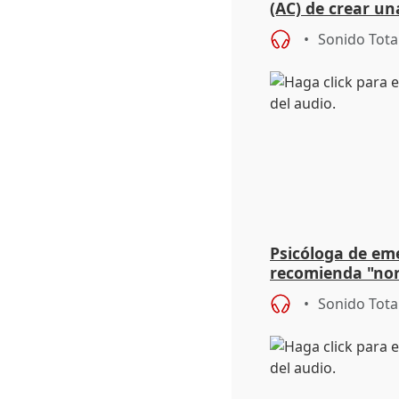
(AC) de crear un
para su hija en R
Sonido Tota
Psicóloga de em
recomienda "nor
síntomas tras su
Sonido Tota