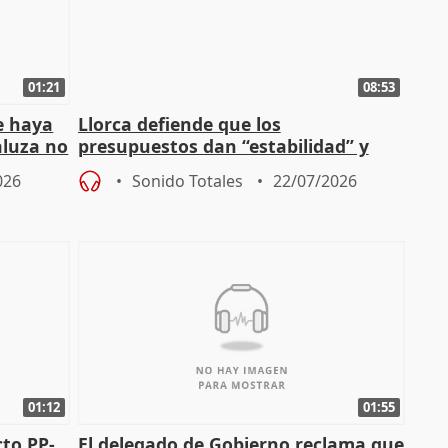
01:21
08:53
e haya
Llorca defiende que los
aluza no
presupuestos dan “estabilidad” y
ar"
dice que no ha hablado con Feijóo
026
Sonido Totales
22/07/2026
01:12
01:55
cto PP-
El delegado de Gobierno reclama que