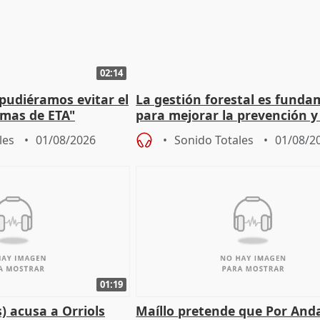
02:14
 pudiéramos evitar el
La gestión forestal es funda
timas de ETA"
para mejorar la prevención y
actuación frente a incendios
les
01/08/2026
Sonido Totales
01/08/2
01:19
) acusa a Orriols
Maíllo pretende que Por And