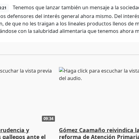
Tenemos que lanzar también un mensaje a la sociedad
0:21
os defensores del interés general ahora mismo. Del interé
, de que no les traigan a los lineales productos llenos de 
ándose con la salubridad alimentaria que tenemos ahora 
09:34
prudencia y
Gómez Caamaño reivindica l
s gallegos ante el
reforma de Atención Primari