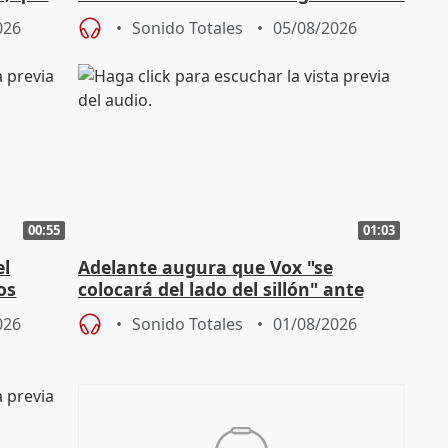
homofobia"
026
Sonido Totales
05/08/2026
00:55
01:03
el
Adelante augura que Vox "se
os
colocará del lado del sillón" ante
es
iniciativas de la oposición
026
Sonido Totales
01/08/2026