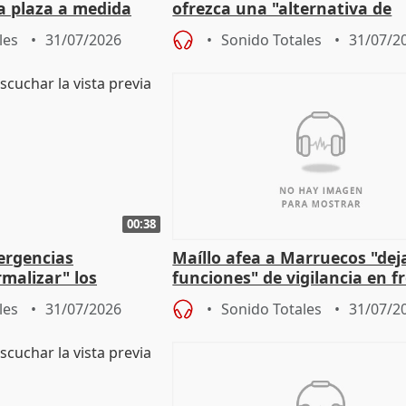
a plaza a medida
ofrezca una "alternativa de
ipoll (Girona)
gobierno" con su labor de op
les
31/07/2026
Sonido Totales
31/07/2
00:38
ergencias
Maíllo afea a Marruecos "dej
malizar" los
funciones" de vigilancia en f
frir un incendio
con Ceuta
les
31/07/2026
Sonido Totales
31/07/2