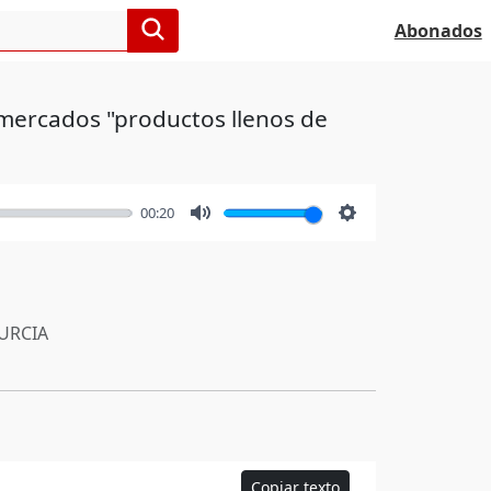
Abonados
rmercados "productos llenos de
00:20
Mute
Settings
RCIA
Copiar texto