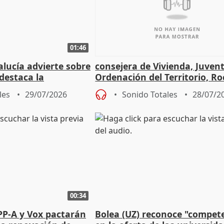
01:46
lucía advierte sobre
consejera de Vivienda, Juven
 destaca la
Ordenación del Territorio, Ro
la prevención
les
29/07/2026
Sonido Totales
28/07/2
00:34
PP-A y Vox pactarán
Bolea (UZ) reconoce "compet