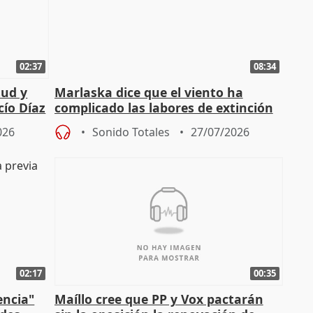
02:37
08:34
tud y
Marlaska dice que el viento ha
cío Díaz
complicado las labores de extinción
durante la madrugada
026
Sonido Totales
27/07/2026
02:17
00:35
encia"
Maíllo cree que PP y Vox pactarán