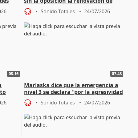
ades
sin la oposición la renovación de
órganos como el Defensor
026
Sonido Totales
24/07/2026
08:16
07:48
a
Marlaska dice que la emergencia a
cto
nivel 3 se declara "por la agresividad
de los incendios"
026
Sonido Totales
24/07/2026