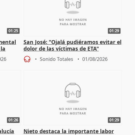
01:25
01:29
mental
San José: "Ojalá pudiéramos evitar el
 la
dolor de las víctimas de ETA"
026
Sonido Totales
01/08/2026
01:26
01:29
alucía
Nieto destaca la importante labor