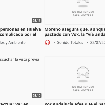
02:17
 personas en Huelva
Moreno asegura que, aunqu
complicado por el
pactado con Vox, la "vía and
ha muerto" ni él va a "cambi
les y Ambiente
Sonido Totales
22/07/2
02:10
"actuar ya" en
Por Andalucía afea que el pa