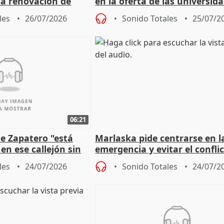
 la renovación de
en la oferta de las universid
 Defensor
privadas
les
26/07/2026
Sonido Totales
25/07/2
06:21
e Zapatero "está
Marlaska pide centrarse en l
en ese callejón sin
emergencia y evitar el confli
político
les
24/07/2026
Sonido Totales
24/07/2