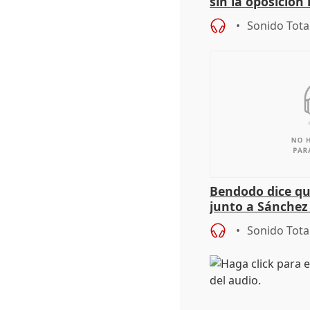
sin la oposición
órganos como el
Sonido Tota
Bendodo dice qu
junto a Sánchez 
salida
Sonido Tota