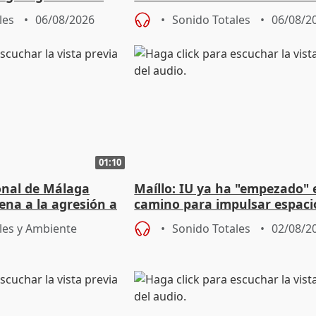
e agosto
reforzará la autogestión
les
06/08/2026
Sonido Totales
06/08/2
01:10
ional de Málaga
Maíllo: IU ya ha "empezado" 
ena a la agresión a
camino para impulsar espaci
de Urgencias
unitarios para las municipal
les y Ambiente
Sonido Totales
02/08/2