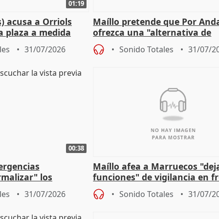
01:19
) acusa a Orriols
Maíllo pretende que Por And
a plaza a medida
ofrezca una "alternativa de
ipoll (Girona)
gobierno" con su labor de op
les
31/07/2026
Sonido Totales
31/07/2
00:38
ergencias
Maíllo afea a Marruecos "dej
malizar" los
funciones" de vigilancia en f
frir un incendio
con Ceuta
les
31/07/2026
Sonido Totales
31/07/2