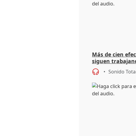
Más de cien efec
siguen trabajand
Niebla (Huelva)
Sonido Tota