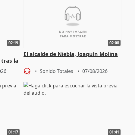
02:19
02:08
El alcalde de Niebla, Joaquín Molina
tras la
026
Sonido Totales
07/08/2026
01:17
01:41