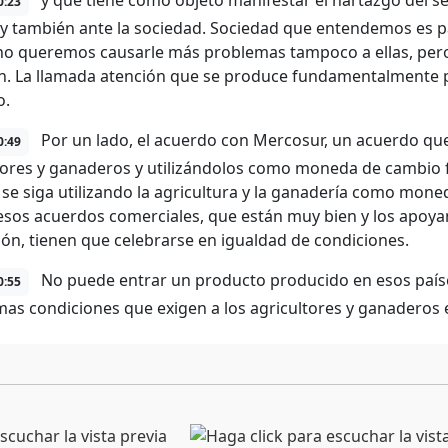
y que tiene como objeto manifestar el hartazgo del se
0:23
a y también ante la sociedad. Sociedad que entendemos es pa
 no queremos causarle más problemas tampoco a ellas, per
n. La llamada atención que se produce fundamentalmente po
o.
Por un lado, el acuerdo con Mercosur, un acuerdo que 
0:49
tores y ganaderos y utilizándolos como moneda de cambio f
 se siga utilizando la agricultura y la ganadería como mon
esos acuerdos comerciales, que están muy bien y los ap
ción, tienen que celebrarse en igualdad de condiciones.
No puede entrar un producto producido en esos país
0:55
mas condiciones que exigen a los agricultores y ganaderos