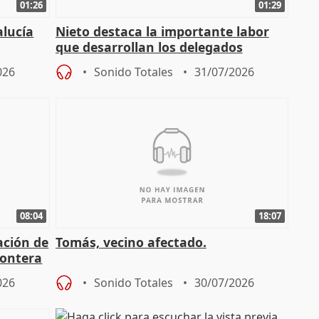
01:26
01:29
alucía
Nieto destaca la importante labor
que desarrollan los delegados
osición
territoriales de la Junta
026
Sonido Totales
31/07/2026
08:04
18:07
ación de
Tomás, vecino afectado.
rontera
026
Sonido Totales
30/07/2026