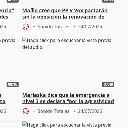
encia"
Maíllo cree que PP y Vox pactarán
ades
sin la oposición la renovación de
órganos como el Defensor
026
Sonido Totales
24/07/2026
08:16
07:48
a
Marlaska dice que la emergencia a
cto
nivel 3 se declara "por la agresividad
de los incendios"
026
Sonido Totales
24/07/2026