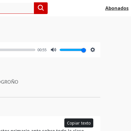
Abonados
00:55
Mute
Settings
OGROÑO
Copiar texto