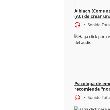
Albiach (Comuns
(AC) de crear un
para su hija en R
Sonido Tota
Psicóloga de em
recomienda "nor
síntomas tras su
Sonido Tota