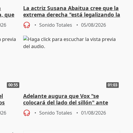
a
La actriz Susana Abaitua cree que la
a, que
extrema derecha "está legalizando la
homofobia"
026
Sonido Totales
05/08/2026
00:55
01:03
el
Adelante augura que Vox "se
os
colocará del lado del sillón" ante
es
iniciativas de la oposición
026
Sonido Totales
01/08/2026