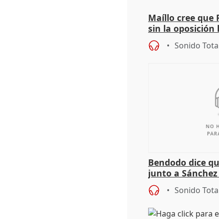
Maíllo cree que 
sin la oposición
órganos como el
Sonido Tota
Bendodo dice qu
junto a Sánchez 
salida
Sonido Tota