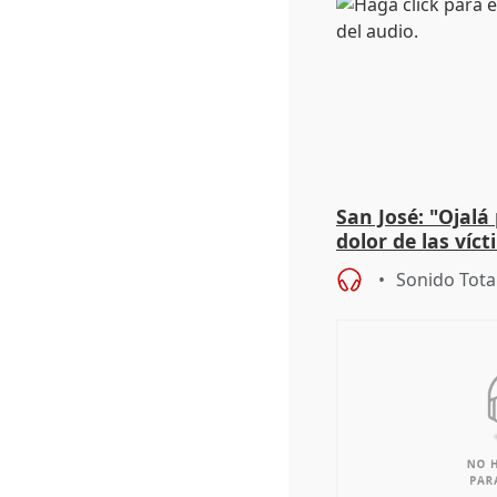
San José: "Ojalá
dolor de las víc
Sonido Tota