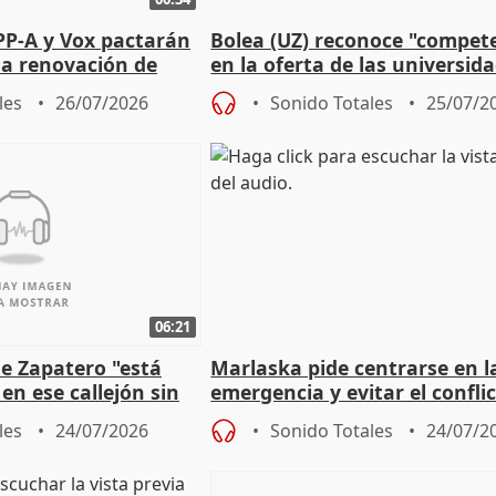
PP-A y Vox pactarán
Bolea (UZ) reconoce "compet
 la renovación de
en la oferta de las universid
 Defensor
privadas
les
26/07/2026
Sonido Totales
25/07/2
06:21
e Zapatero "está
Marlaska pide centrarse en l
en ese callejón sin
emergencia y evitar el confli
político
les
24/07/2026
Sonido Totales
24/07/2