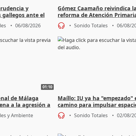
prudencia y
Gómez Caamaño reivindica l
s gallegos ante el
reforma de Atención Primari
e agosto
reforzará la autogestión
les
06/08/2026
Sonido Totales
06/08/2
01:10
ional de Málaga
Maíllo: IU ya ha "empezado" 
ena a la agresión a
camino para impulsar espaci
de Urgencias
unitarios para las municipal
les y Ambiente
Sonido Totales
02/08/2