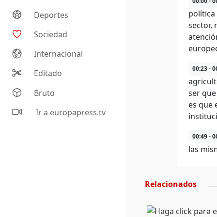
00:00 - 0
polític
Deportes
sector,
Sociedad
atenció
europe
Internacional
00:23 - 0
Editado
agricul
Bruto
ser que
es que 
Ir a europapress.tv
institu
00:49 - 0
las mis
Relacionados