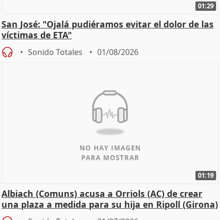
01:29
San José: "Ojalá pudiéramos evitar el dolor de las
víctimas de ETA"
Sonido Totales
01/08/2026
01:19
Albiach (Comuns) acusa a Orriols (AC) de crear
una plaza a medida para su hija en Ripoll (Girona)