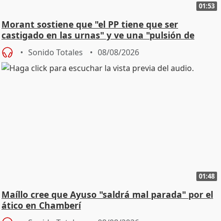
01:53
Morant sostiene que "el PP tiene que ser
castigado en las urnas" y ve una "pulsión de
cambio"
Sonido Totales
08/08/2026
01:48
Maíllo cree que Ayuso "saldrá mal parada" por el
ático en Chamberí